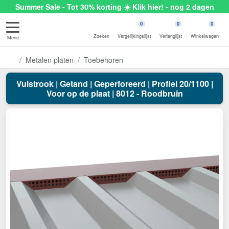
Summer Sale - Tot 30% korting ☀️ Klik hier! - nog 2 dagen
0
0
0
Zoeken
Vergelijkingslijst
Verlanglijst
Winkelwagen
Menu
Metalen platen
Toebehoren
Vulstrook | Getand | Geperforeerd | Profiel 20/1100 |
Voor op de plaat | 8012 - Roodbruin