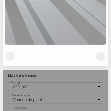
Maak uw keuze:
Profiel
20/1100
Passend voor
Voor op de plaat
Eigenschap