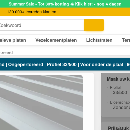
Summer Sale - Tot 30% korting ☀️ Klik hier! - nog 4 dagen
130.000+ tevreden klanten
Zoekwoord
sieve platen
Vezelcementplaten
Lichtstraten
Ter
foreerd
nd | Ongeperforeerd | Profiel 33/500 | Voor onder de plaat | 
Maak uw k
Profiel
33/500
Eigenschap
Zonder 
Prijs/stuk