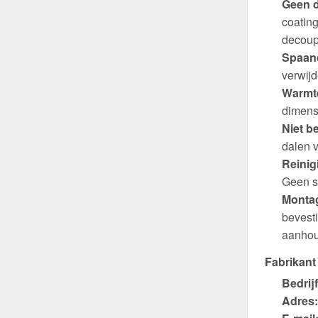
Geen d
coating
decoup
Spaand
verwijd
Warmte
dimens
Niet b
dalen v
Reinig
Geen s
Montag
bevest
aanhou
Fabrikant
Bedrijf
Adres: