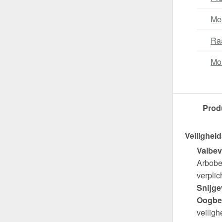
Me
Ra
Mo
Prod
Veiligheid
Valbev
Arbobes
verplich
Snijge
Oogbe
veiligh