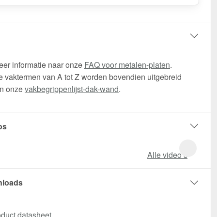
eer informatie naar onze
FAQ voor metalen-platen
.
 vaktermen van A tot Z worden bovendien uitgebreid
in onze
vakbegrippenlijst-dak-wand
.
os
Alle video‘s
loads
duct datasheet