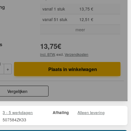
ing
vanaf 1 stuk
13,75 €
vanaf 51 stuk
12,51 €
meer
js
13,75
€
incl. BTW
, excl.
Verzendkosten
l
+
Plaats in winkelwagen
Vergelijken
3 - 5 werkdagen
Alleen levering
Afhaling
507584ZK33