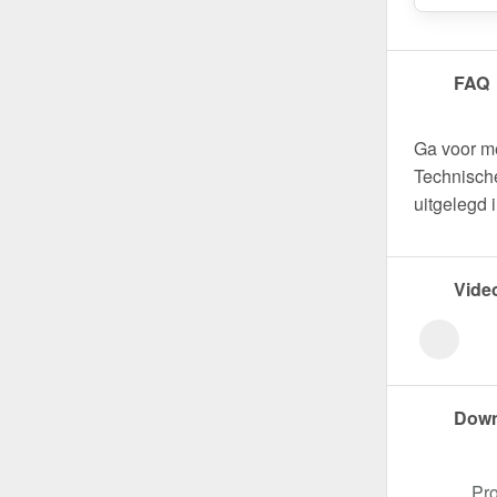
FAQ
Ga voor m
Technische
uitgelegd 
Vide
Down
Pro