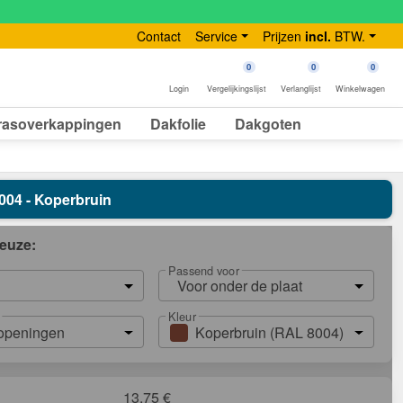
Contact
Service
Prijzen
incl.
BTW.
0
0
0
Login
Vergelijkingslijst
Verlanglijst
Winkelwagen
rasoverkappingen
Dakfolie
Dakgoten
8004 - Koperbruin
euze:
Passend voor
Voor onder de plaat
Kleur
openingen
Koperbruin (RAL 8004)
13,75
€