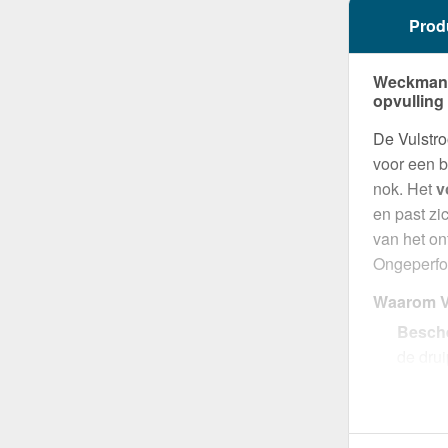
Prod
Weckman V
opvulling
De Vulstro
voor een b
nok. Het
v
en past zi
van het on
Ongeperfor
Waarom Vu
Besche
de drui
Perfec
voor op
Select