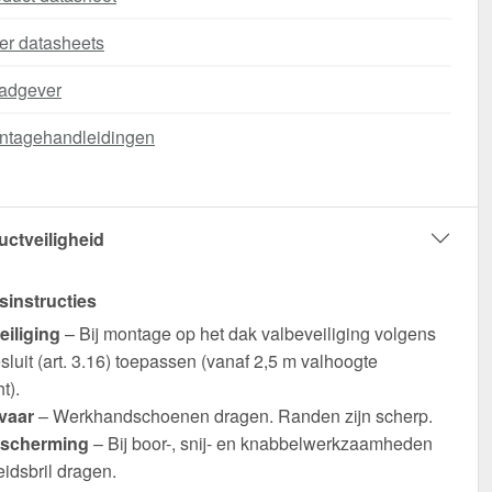
er datasheets
adgever
ntagehandleidingen
uctveiligheid
sinstructies
eiliging
– Bij montage op het dak valbeveiliging volgens
luit (art. 3.16) toepassen (vanaf 2,5 m valhoogte
t).
vaar
– Werkhandschoenen dragen. Randen zijn scherp.
scherming
– Bij boor-, snij- en knabbelwerkzaamheden
eidsbril dragen.