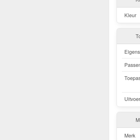
Kleur
T
Eigen
Passen
Toepas
Uitvoe
Me
Merk