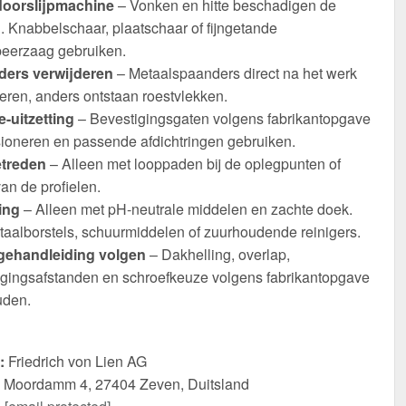
oorslijpmachine
– Vonken en hitte beschadigen de
. Knabbelschaar, plaatschaar of fijngetande
eerzaag gebruiken.
ers verwijderen
– Metaalspaanders direct na het werk
eren, anders ontstaan roestvlekken.
-uitzetting
– Bevestigingsgaten volgens fabrikantopgave
ioneren en passende afdichtringen gebruiken.
etreden
– Alleen met looppaden bij de oplegpunten of
an de profielen.
ing
– Alleen met pH-neutrale middelen en zachte doek.
taalborstels, schuurmiddelen of zuurhoudende reinigers.
ehandleiding volgen
– Dakhelling, overlap,
igingsafstanden en schroefkeuze volgens fabrikantopgave
den.
:
Friedrich von Lien AG
Moordamm 4, 27404 Zeven, Duitsland