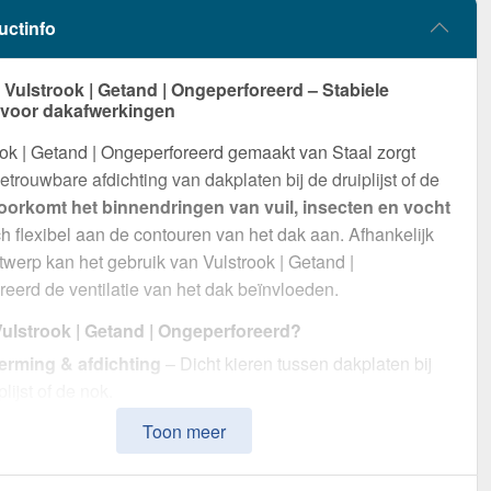
uctinfo
ulstrook | Getand | Ongeperforeerd – Stabiele
 voor dakafwerkingen
ok | Getand | Ongeperforeerd gemaakt van Staal zorgt
etrouwbare afdichting van dakplaten bij de druiplijst of de
oorkomt het binnendringen van vuil, insecten en vocht
ch flexibel aan de contouren van het dak aan. Afhankelijk
twerp kan het gebruik van Vulstrook | Getand |
eerd de ventilatie van het dak beïnvloeden.
lstrook | Getand | Ongeperforeerd?
rming & afdichting
– Dicht kieren tussen dakplaten bij
plijst of de nok.
t geschikt voor 33/500
– Voor onder de plaat, ontwikkeld
Toon meer
timale afdichting.
eerbaar
– Met openingen variant zorgt voor luchtcirculatie,