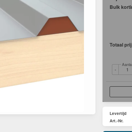
Bulk kort
Totaal pri
Aanta
-
Levertijd
Art.-Nr.