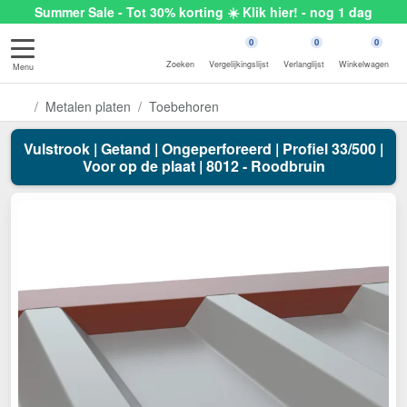
Summer Sale - Tot 30% korting ☀️ Klik hier! - nog 1 dag
0
0
0
Zoeken
Vergelijkingslijst
Verlanglijst
Winkelwagen
Menu
Metalen platen
Toebehoren
Vulstrook | Getand | Ongeperforeerd | Profiel 33/500 |
Voor op de plaat | 8012 - Roodbruin