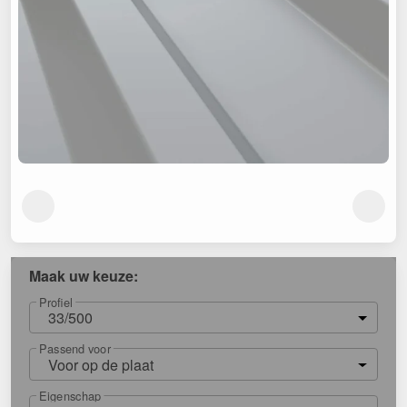
Maak uw keuze:
Profiel
33/500
Passend voor
Voor op de plaat
Eigenschap