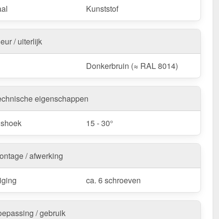
aal
Kunststof
eur / uiterlijk
Donkerbruin (≈ RAL 8014)
echnische eigenschappen
gshoek
15 - 30°
ontage / afwerking
iging
ca. 6 schroeven
oepassing / gebruik