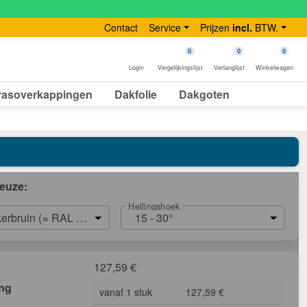
Contact
Service
Prijzen
incl.
BTW.
0
0
0
Login
Vergelijkingslijst
Verlanglijst
Winkelwagen
rasoverkappingen
Dakfolie
Dakgoten
euze:
Hellingshoek
erbruin (≈ RAL 8014)
15 - 30°
127,59
€
ing
vanaf 1 stuk
127,59 €