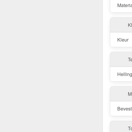
Materi
Kl
Kleur
T
Hellin
M
Bevest
T