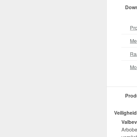
Down
Pro
Me
Ra
Mo
Prod
Veiligheid
Valbev
Arbobes