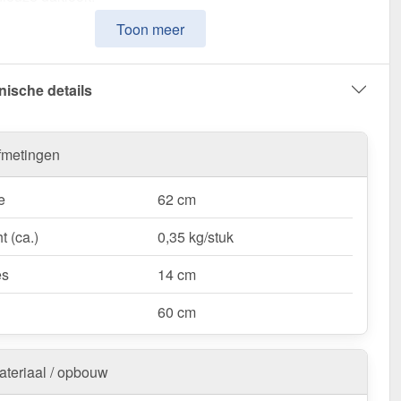
Toon meer
 Y-verbindingsstuk – Voor een veilige & visueel
lijke nokverbinding!
nische details
fmetingen
e
62 cm
t (ca.)
0,35 kg/stuk
es
14 cm
60 cm
ateriaal / opbouw