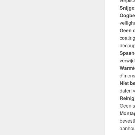
verplich
Snijge
Oogbe
veiligh
Geen d
coating
decoup
Spaand
verwijd
Warmte
dimens
Niet b
dalen v
Reinig
Geen s
Montag
bevest
aanhou