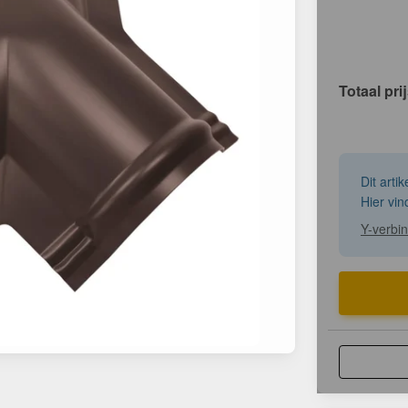
Totaal pri
Dit arti
Hier vin
Y-verbin