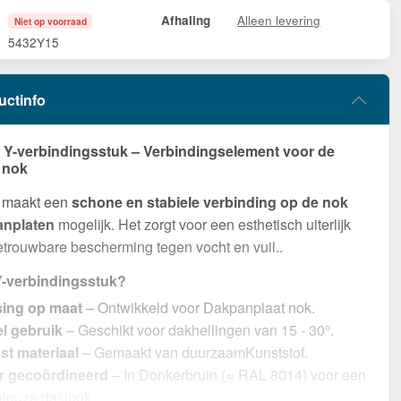
Alleen levering
Afhaling
Niet op voorraad
5432Y15
uctinfo
-verbindingsstuk – Verbindingselement voor de
 nok
k maakt een
schone en stabiele verbinding op de nok
anplaten
mogelijk. Het zorgt voor een esthetisch uiterlijk
etrouwbare bescherming tegen vocht en vuil..
-verbindingsstuk?
ing op maat
– Ontwikkeld voor Dakpanplaat nok.
el gebruik
– Geschikt voor dakhellingen van 15 - 30°.
t materiaal
– Gemaakt van duurzaamKunststof.
ur gecoördineerd
– In Donkerbruin (≈ RAL 8014) voor een
ieuze daklook.