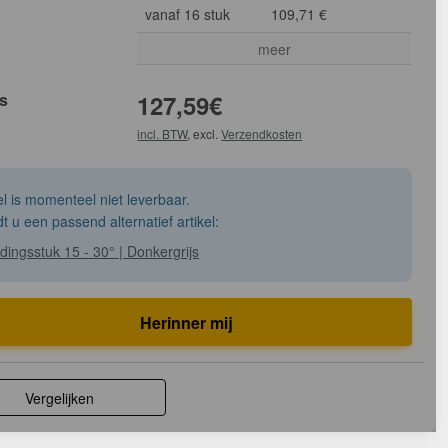
vanaf 16 stuk
109,71 €
meer
js
127,59
€
incl. BTW
, excl.
Verzendkosten
kel is momenteel niet leverbaar.
dt u een passend alternatief artikel:
dingsstuk 15 - 30° | Donkergrijs
Herinner mij
Vergelijken