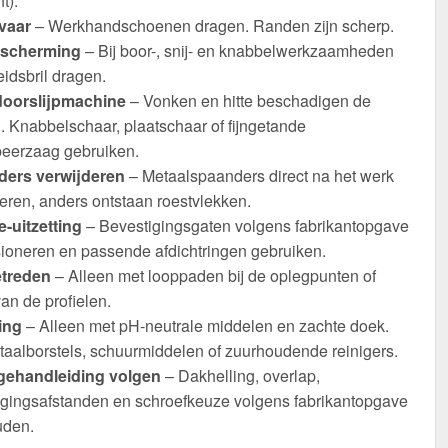
t).
vaar
– Werkhandschoenen dragen. Randen zijn scherp.
scherming
– Bij boor-, snij- en knabbelwerkzaamheden
eidsbril dragen.
oorslijpmachine
– Vonken en hitte beschadigen de
. Knabbelschaar, plaatschaar of fijngetande
eerzaag gebruiken.
ers verwijderen
– Metaalspaanders direct na het werk
eren, anders ontstaan roestvlekken.
-uitzetting
– Bevestigingsgaten volgens fabrikantopgave
ioneren en passende afdichtringen gebruiken.
etreden
– Alleen met looppaden bij de oplegpunten of
an de profielen.
ing
– Alleen met pH-neutrale middelen en zachte doek.
taalborstels, schuurmiddelen of zuurhoudende reinigers.
ehandleiding volgen
– Dakhelling, overlap,
igingsafstanden en schroefkeuze volgens fabrikantopgave
den.