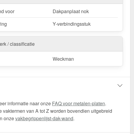
d voor
Dakpanplaat nok
ring
Y-verbindingsstuk
rk / classificatie
Weckman
eer informatie naar onze
FAQ voor metalen-platen
.
 vaktermen van A tot Z worden bovendien uitgebreid
in onze
vakbegrippenlijst-dak-wand
.