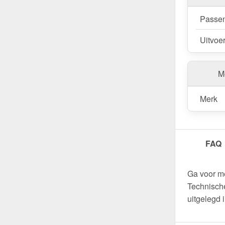
Passen
Uitvoe
Me
Merk
FAQ
Ga voor m
Technische
uitgelegd 