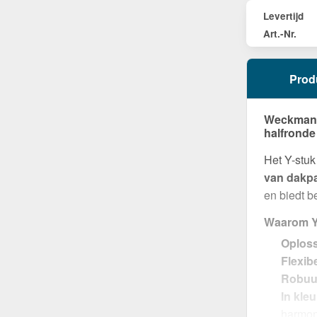
Levertijd
Art.-Nr.
Prod
Weckman Y
halfronde
Het Y-stu
van dakp
en biedt b
Waarom Y
Oploss
Flexib
Robuus
In kle
harmon