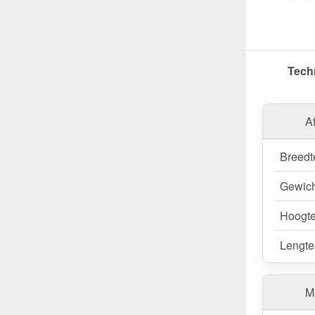
Bestel nu
aantrekke
Tech
A
Breedt
Gewich
Hoogt
Lengte
M