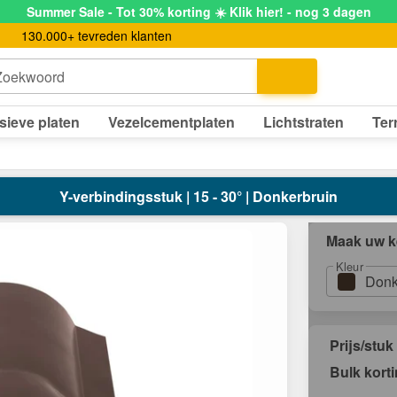
Summer Sale - Tot 30% korting ☀️ Klik hier! - nog 3 dagen
130.000+ tevreden klanten
Zoekwoord
sieve platen
Vezelcementplaten
Lichtstraten
Ter
Y-verbindingsstuk | 15 - 30° | Donkerbruin
Maak uw k
Kleur
Donk
Prijs/stuk
Bulk kort