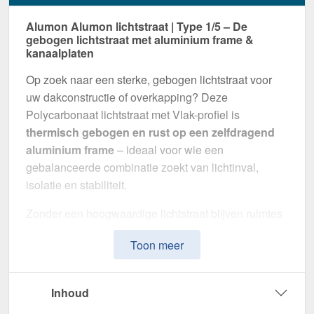
Alumon Alumon lichtstraat | Type 1/5 – De
gebogen lichtstraat met aluminium frame &
kanaalplaten
Op zoek naar een sterke, gebogen lichtstraat voor
uw dakconstructie of overkapping? Deze
Polycarbonaat lichtstraat met Vlak-profiel is
thermisch gebogen en rust op een zelfdragend
aluminium frame
– ideaal voor wie een
gebalanceerde combinatie zoekt van lichtinval,
isolatie en stabiliteit.
Zonder een hoogwaardige lichtstraat blijven ruimtes
donker en gevoelig voor vochtproblemen. Dit
Toon meer
systeem is speciaal ontwikkeld om
natuurlijk licht,
thermische isolatie en weerbestendigheid te
combineren
in één montageklare oplossing –
Inhoud
perfect voor zowel kleine als grote projecten.