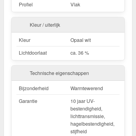
Fietsenstallingen & tuinconstructies
– Licht &
Profiel
Vlak
duurzaam.
Kleur / uiterlijk
Bestel nu uw Alumon lichtstraat | Type 1/5 –
Inclusief bevestiging en met 10 jaar UV-
Kleur
Opaal wit
bestendigheid, lichttransmissie,
Lichtdoorlaat
ca. 36 %
hagelbestendigheid, stijfheid garantie!
Licht, sterk & duurzaam – perfect voor elk project!
Technische eigenschappen
Opgelet:
Kopschotten optioneel te bestellen.
Bijzonderheid
Warmtewerend
Wegens maatwerk / customisatie van herroepingsrecht uitgezonderd
Garantie
10 jaar UV-
bestendigheid,
lichttransmissie,
hagelbestendigheid,
stijfheid