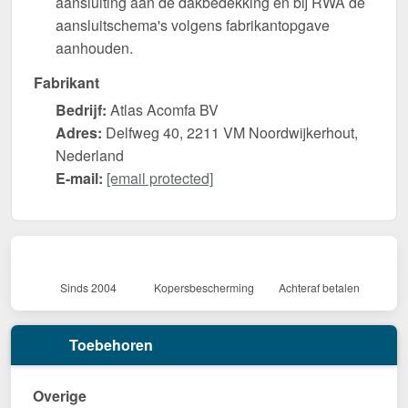
aansluiting aan de dakbedekking en bij RWA de
aansluitschema's volgens fabrikantopgave
aanhouden.
Fabrikant
Bedrijf:
Atlas Acomfa BV
Adres:
Delfweg 40, 2211 VM Noordwijkerhout,
Nederland
E-mail:
[email protected]
Sinds 2004
Kopersbescherming
Achteraf betalen
Toebehoren
Overige