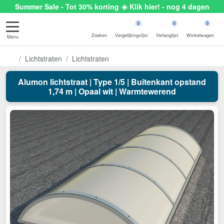
Summer Sale - Tot 30% korting ☀️ Klik hier! - nog 4 dagen
0
0
0
Zoeken
Vergelijkingslijst
Verlanglijst
Winkelwagen
Menu
Lichtstraten
Lichtstraten
Alumon lichtstraat | Type 1/5 | Buitenkant opstand
1,74 m | Opaal wit | Warmtewerend