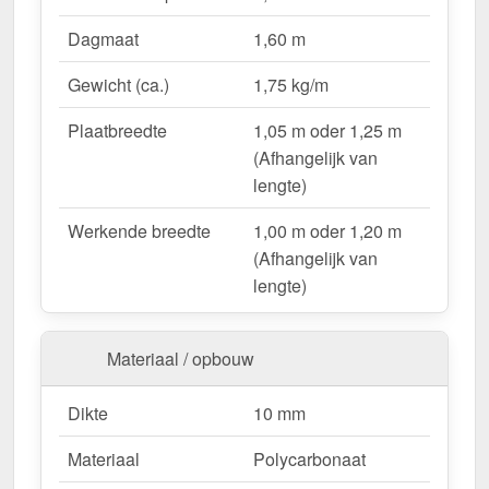
Lichtdoorlatend
– Ca. 36 % natuurlijk licht.
Dagmaat
1,60 m
UV-bestendig & weerproof
– Bestand tegen
zon, regen & hagel.
Gewicht (ca.)
1,75 kg/m
Montageklaar geleverd
– Inclusief bevestiging &
eenvoudig te plaatsen.
Plaatbreedte
1,05 m oder 1,25 m
Variabele plaatbreedte
– 1,05 m oder 1,25 m
(Afhangelijk van
(Afhangelijk van lengte).
lengte)
Garantie
– 10 jaar op materiaalkwaliteit voor
Werkende breedte
1,00 m oder 1,20 m
betrouwbaarheid.
(Afhangelijk van
lengte)
Ideal für folgende Anwendungen:
Hallen & loodsenhallen
– Lichtstraat voor
Materiaal / opbouw
industriële toepassingen.
Droogloop & deurluifels
– Natuurlijk licht &
Dikte
10 mm
bescherming.
Carports & bootoverkappingen
– Robuust &
Materiaal
Polycarbonaat
weersbestendig.