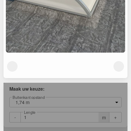
Maak uw keuze:
Buitenkant opstand
1,74 m
Lengte
-
+
m