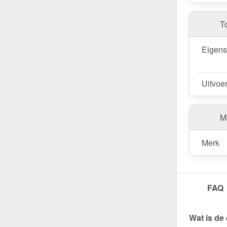
T
Eigen
Uitvoe
Me
Merk
FAQ
Wat is de