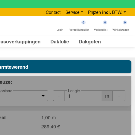
Contact
Service
Prijzen
incl.
BTW.
0
0
0
Login
Vergelijkingslijst
Verlanglijst
Winkelwagen
rasoverkappingen
Dakfolie
Dakgoten
 Warmtewerend
euze:
Lengte
opstand
-
+
m
eid
1,00 m
289,40
€