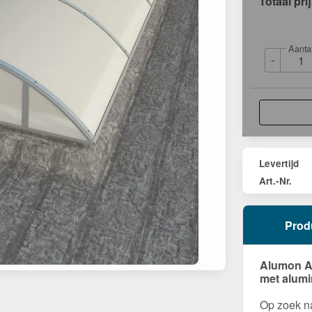
Totaal pri
Aanta
-
Levertijd
Art.-Nr.
Prod
Alumon Al
met alumi
Op zoek na