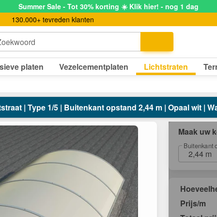
Summer Sale - Tot 30% korting ☀️ Klik hier! - nog 1 dag
130.000+ tevreden klanten
Zoekwoord
sieve platen
Vezelcementplaten
Lichtstraten
Ter
straat | Type 1/5 | Buitenkant opstand 2,44 m | Opaal wit |
Maak uw k
Buitenkant 
2,44 m
Hoeveelh
Prijs/m