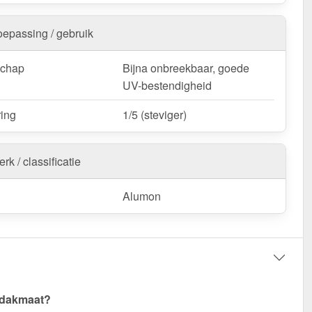
oepassing / gebruik
schap
Bijna onbreekbaar, goede
UV-bestendigheid
ring
1/5 (steviger)
rk / classificatie
Alumon
 dakmaat?