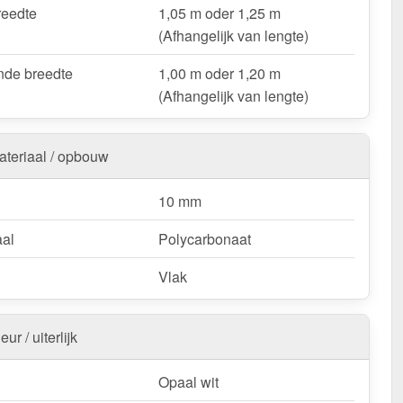
 & loodsenhallen
– Lichtstraat voor industriële
reedte
1,05 m oder 1,25 m
singen.
(Afhangelijk van lengte)
oop & deurluifels
– Natuurlijk licht & bescherming.
de breedte
1,00 m oder 1,20 m
ts & bootoverkappingen
– Robuust & weersbestendig.
(Afhangelijk van lengte)
nstallingen & tuinconstructies
– Licht & duurzaam.
ateriaal / opbouw
uw Alumon lichtstraat | Type 1/5 – Inclusief
ng en met 10 jaar UV-bestendigheid, lichttransmissie,
10 mm
ndigheid, stijfheid garantie!
k & duurzaam – perfect voor elk project!
aal
Polycarbonaat
:
Kopschotten optioneel te bestellen.
Vlak
k / customisatie van herroepingsrecht uitgezonderd
eur / uiterlijk
Opaal wit