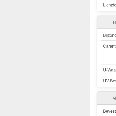
Lichtdo
T
Bijzon
Garant
U-Waa
UV-Bes
M
Bevest