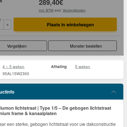
js
289,40
€
incl. BTW
, excl.
Verzendkosten
l
+
Plaats in winkelwagen
Vergelijken
Monster bestellen
4 – 5 weken
5 weken
Afhaling
95AL15W2300
uctinfo
umon lichtstraat | Type 1/5 – De gebogen lichtstraat
nium frame & kanaalplaten
ar een sterke, gebogen lichtstraat voor uw dakconstructie