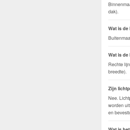
Binnenmaa
dak).
Wat is de
Buitenmaat
Wat is de
Rechte lij
breedte).
Zijn licht
Nee. Licht
worden uit
en bevesti
Wat is he