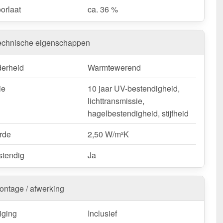
orlaat
ca. 36 %
echnische eigenschappen
derheid
Warmtewerend
ie
10 jaar UV-bestendigheid,
lichttransmissie,
hagelbestendigheid, stijfheid
rde
2,50 W/m²K
tendig
Ja
ontage / afwerking
iging
Inclusief