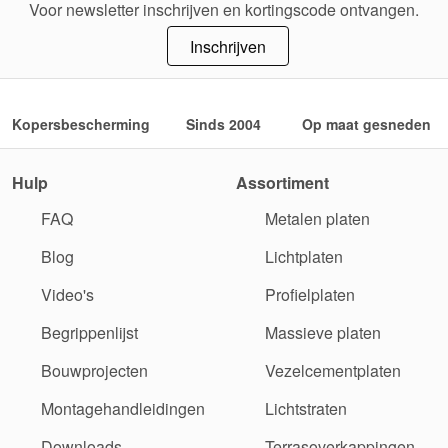
Voor newsletter inschrijven en kortingscode ontvangen.
Inschrijven
Kopersbescherming
Sinds 2004
Op maat gesneden
Hulp
Assortiment
FAQ
Metalen platen
Blog
Lichtplaten
Video's
Profielplaten
Begrippenlijst
Massieve platen
Bouwprojecten
Vezelcementplaten
Montagehandleidingen
Lichtstraten
Downloads
Terrasoverkappingen