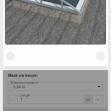
Maak uw keuze:
Buitenkant opstand
3,34 m
Lengte
-
+
m