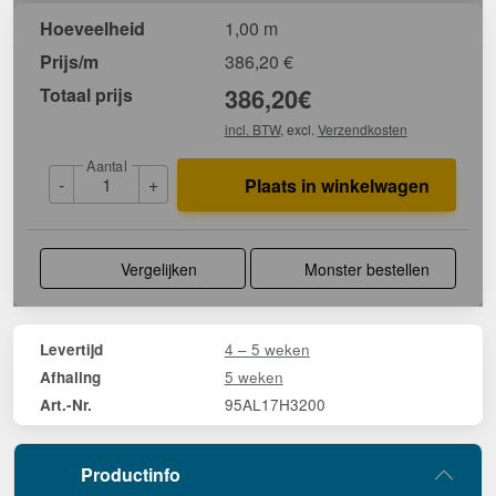
Hoeveelheid
1,00 m
Prijs/m
386,20
€
Totaal prijs
386,20
€
incl. BTW
, excl.
Verzendkosten
Aantal
-
+
Plaats in winkelwagen
Vergelijken
Monster bestellen
4 – 5 weken
Levertijd
5 weken
Afhaling
95AL17H3200
Art.-Nr.
Productinfo