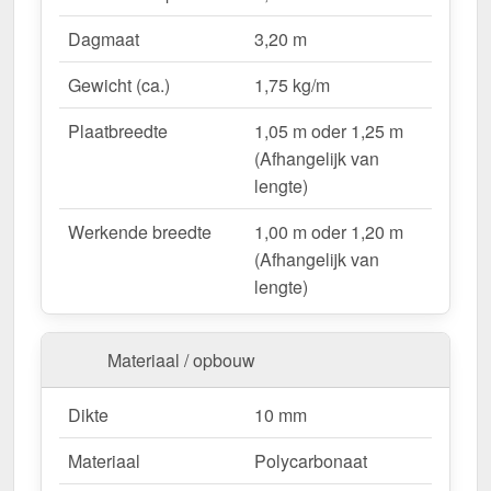
UV-bestendig & weerproof
– Bestand tegen
Dagmaat
3,20 m
zon, regen & hagel.
Montageklaar geleverd
– Inclusief bevestiging &
Gewicht (ca.)
1,75 kg/m
eenvoudig te plaatsen.
Variabele plaatbreedte
– 1,05 m oder 1,25 m
Plaatbreedte
1,05 m oder 1,25 m
(Afhangelijk van lengte).
(Afhangelijk van
Garantie
– 10 jaar op materiaalkwaliteit voor
lengte)
betrouwbaarheid.
Werkende breedte
1,00 m oder 1,20 m
(Afhangelijk van
Ideal für folgende Anwendungen:
lengte)
Hallen & loodsenhallen
– Lichtstraat voor
industriële toepassingen.
Materiaal / opbouw
Droogloop & deurluifels
– Natuurlijk licht &
bescherming.
Dikte
10 mm
Carports & bootoverkappingen
– Robuust &
weersbestendig.
Materiaal
Polycarbonaat
Fietsenstallingen & tuinconstructies
– Licht &