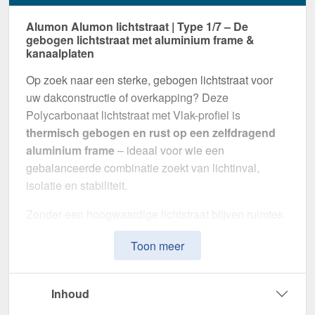
Alumon Alumon lichtstraat | Type 1/7 – De
gebogen lichtstraat met aluminium frame &
kanaalplaten
Op zoek naar een sterke, gebogen lichtstraat voor
uw dakconstructie of overkapping? Deze
Polycarbonaat lichtstraat met Vlak-profiel is
thermisch gebogen en rust op een zelfdragend
aluminium frame
– ideaal voor wie een
gebalanceerde combinatie zoekt van lichtinval,
isolatie en stabiliteit.
Zonder een hoogwaardige lichtstraat blijven ruimtes
donker en gevoelig voor vochtproblemen. Dit
Toon meer
systeem is speciaal ontwikkeld om
natuurlijk licht,
thermische isolatie en weerbestendigheid te
combineren
in één montageklare oplossing –
Inhoud
perfect voor zowel kleine als grote projecten.