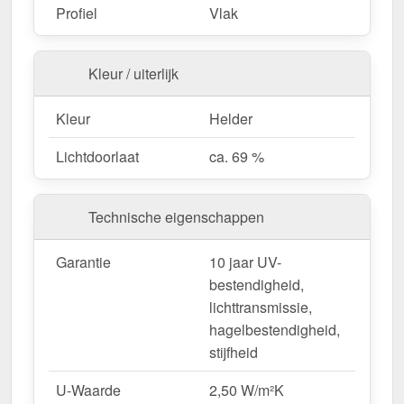
duurzaam.
Profiel
Vlak
Bestel nu uw Alumon lichtstraat | Type 1/7 –
Kleur / uiterlijk
Inclusief bevestiging en met 10 jaar UV-
bestendigheid, lichttransmissie,
Kleur
Helder
hagelbestendigheid, stijfheid garantie!
Lichtdoorlaat
ca. 69 %
Licht, sterk & duurzaam – perfect voor elk project!
Opgelet:
Kopschotten optioneel te bestellen.
Technische eigenschappen
Wegens maatwerk / customisatie van herroepingsrecht uitgezonderd
Garantie
10 jaar UV-
bestendigheid,
lichttransmissie,
hagelbestendigheid,
stijfheid
U-Waarde
2,50 W/m²K