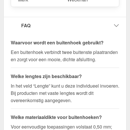
Bestel nu Buitenhoek | 11,5 x 11,5 cm bestellen –
Op maat gemaakt voor uw project & snel
geleverd!
FAQ
Duurzaam, weerbestendig, op maat gemaakt - bestel
nu en profiteer van een snelle levering!
Waarvoor wordt een buitenhoek gebruikt?
Wegens maatwerk / customisatie van herroepingsrecht uitgezonderd
Een buitenhoek verbindt twee buitenste plaatranden
en zorgt voor een mooie, dichte afsluiting.
Welke lengtes zijn beschikbaar?
In het veld “Lengte” kunt u deze individueel invoeren.
Bij producten met vaste lengtes wordt dit
overeenkomstig aangegeven.
Welke materiaaldikte voor buitenhoeken?
Voor eenvoudige toepassingen volstaat 0,50 mm;