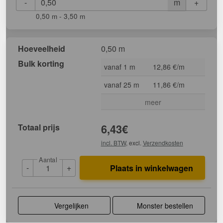
-
+
m
0,50 m - 3,50 m
Hoeveelheid
0,50 m
Bulk korting
vanaf 1 m
12,86 €/m
vanaf 25 m
11,86 €/m
meer
Totaal prijs
6,43
€
incl. BTW
, excl.
Verzendkosten
Aantal
-
+
Plaats in winkelwagen
Vergelijken
Monster bestellen