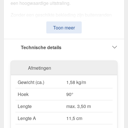
een hoogwaardige uitstraling.
Zonder een geschikte bekleding zijn buitenranden
gevoelig voor verwering en slijtage. Deze
Toon meer
buitenhoek is speciaal ontwikkeld om hoeken
stabiel af te dekken, schokken te absorberen
en
voor een uniform uiterlijk te zorgen. Het maakt indruk
Technische details
met zijn eenvoudige montage, hoge weerstand en
robuuste coating.
Afmetingen
Gemaakt van
Staal
met een
materiaaldikte van 0,75
mm
, biedt dit zetwerk een hoge stabiliteit. De
lengte
Gewicht (ca.)
1,58 kg/m
van max. 3,50 m
kunt u deze gemakkelijk aan uw
dak aanpassen. Dankzij de
25 µm polyester
Hoek
90°
coating
in
Chroomoxydegroen (RAL 6020)
blijft
het materiaal permanent beschermd tegen corrosie.
Lengte
max. 3,50 m
Lengte A
11,5 cm
Waarom Buitenhoek | 11,5 x 11,5 cm?