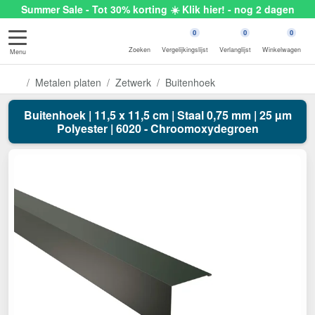
Summer Sale - Tot 30% korting ☀️ Klik hier! - nog 2 dagen
0
0
0
Zoeken
Vergelijkingslijst
Verlanglijst
Winkelwagen
Menu
Metalen platen
Zetwerk
Buitenhoek
Buitenhoek | 11,5 x 11,5 cm | Staal 0,75 mm | 25 µm
Polyester | 6020 - Chroomoxydegroen