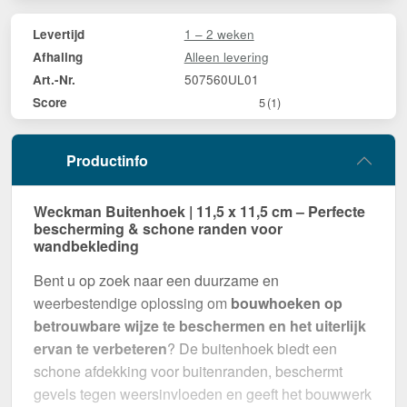
1 – 2 weken
Levertijd
Alleen levering
Afhaling
507560UL01
Art.-Nr.
Score
5
(1)
Productinfo
Weckman Buitenhoek | 11,5 x 11,5 cm – Perfecte
bescherming & schone randen voor
wandbekleding
Bent u op zoek naar een duurzame en
weerbestendige oplossing om
bouwhoeken op
betrouwbare wijze te beschermen en het uiterlijk
ervan te verbeteren
? De buitenhoek biedt een
schone afdekking voor buitenranden, beschermt
gevels tegen weersinvloeden en geeft het bouwwerk