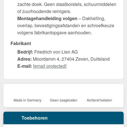
zachte doek. Geen staalborstels, schuurmiddelen
of zuurhoudende reinigers.
Montagehandleiding volgen
– Dakhelling,
overlap, bevestigingsafstanden en schroefkeuze
volgens fabrikantopgave aanhouden.
Fabrikant
Bedrijf:
Friedrich von Lien AG
Adres:
Moordamm 4, 27404 Zeven, Duitsland
E-mail:
[email protected]
Made in Germany
Geen zaagkosten
Achteraf betalen
Toebehoren