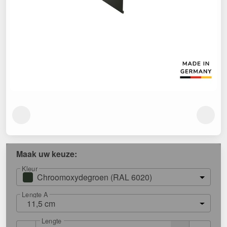
Maak uw keuze:
Kleur
Chroomoxydegroen (RAL 6020)
Lengte A
11,5 cm
Lengte