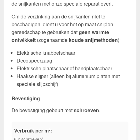
de snijkanten met onze speciale reparatieverf.
Om de verzinking aan de snijkanten niet te
beschadigen, dient u voor het op maat snijden
gereedschap te gebruiken dat
geen warmte
ontwikkelt
(zogenaamde
koude snijmethoden
):
Elektrische knabbelschaar
Decoupeerzaag
Elektrische plaatschaar of handplaatschaar
Haakse slijper (alleen bij aluminium platen met
speciale slijpschijf)
Bevestiging
De bevestiging gebeurt met
schroeven
.
Verbruik per m²:
6 x schroeven*