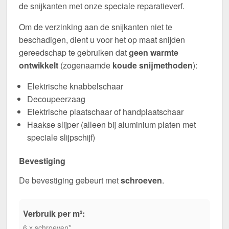
de snijkanten met onze speciale reparatieverf.
Om de verzinking aan de snijkanten niet te
beschadigen, dient u voor het op maat snijden
gereedschap te gebruiken dat
geen warmte
ontwikkelt
(zogenaamde
koude snijmethoden
):
Elektrische knabbelschaar
Decoupeerzaag
Elektrische plaatschaar of handplaatschaar
Haakse slijper (alleen bij aluminium platen met
speciale slijpschijf)
Bevestiging
De bevestiging gebeurt met
schroeven
.
Verbruik per m²:
6 x schroeven*