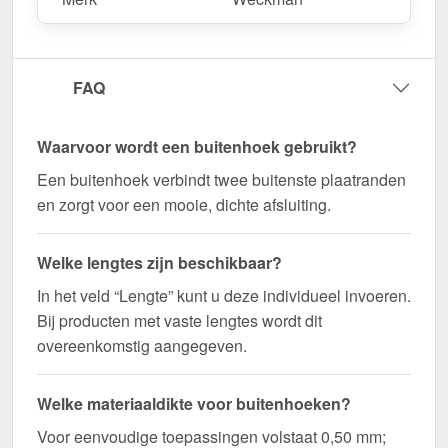
Bestel nu Buitenhoek | 19,5 x 19,5 cm bestellen –
Op maat gemaakt voor uw project & snel
geleverd!
FAQ
Duurzaam, weerbestendig, op maat gemaakt - bestel
nu en profiteer van een snelle levering!
Waarvoor wordt een buitenhoek gebruikt?
Wegens maatwerk / customisatie van herroepingsrecht uitgezonderd
Een buitenhoek verbindt twee buitenste plaatranden
en zorgt voor een mooie, dichte afsluiting.
Welke lengtes zijn beschikbaar?
In het veld “Lengte” kunt u deze individueel invoeren.
Bij producten met vaste lengtes wordt dit
overeenkomstig aangegeven.
Welke materiaaldikte voor buitenhoeken?
Voor eenvoudige toepassingen volstaat 0,50 mm;