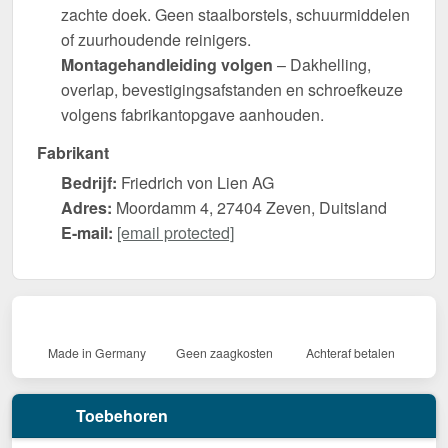
zachte doek. Geen staalborstels, schuurmiddelen
of zuurhoudende reinigers.
Montagehandleiding volgen
– Dakhelling,
overlap, bevestigingsafstanden en schroefkeuze
volgens fabrikantopgave aanhouden.
Fabrikant
Bedrijf:
Friedrich von Lien AG
Adres:
Moordamm 4, 27404 Zeven, Duitsland
E-mail:
[email protected]
Made in Germany
Geen zaagkosten
Achteraf betalen
Toebehoren