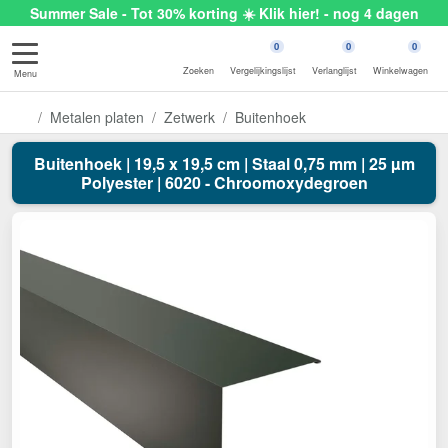
Summer Sale - Tot 30% korting ☀️ Klik hier! - nog 4 dagen
0
0
0
Zoeken
Vergelijkingslijst
Verlanglijst
Winkelwagen
Menu
Metalen platen
Zetwerk
Buitenhoek
Buitenhoek | 19,5 x 19,5 cm | Staal 0,75 mm | 25 µm
Polyester | 6020 - Chroomoxydegroen