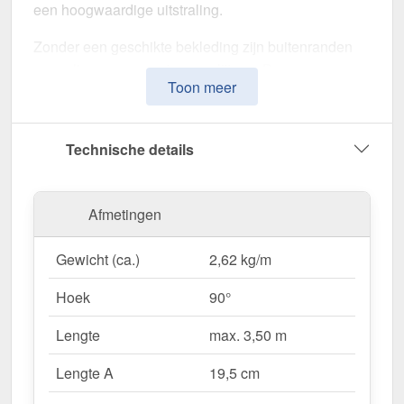
een hoogwaardige uitstraling.
Zonder een geschikte bekleding zijn buitenranden
gevoelig voor verwering en slijtage. Deze
Toon meer
buitenhoek is speciaal ontwikkeld om hoeken
stabiel af te dekken, schokken te absorberen
en
voor een uniform uiterlijk te zorgen. Het maakt indruk
Technische details
met zijn eenvoudige montage, hoge weerstand en
robuuste coating.
Afmetingen
Gemaakt van
Staal
met een
materiaaldikte van 0,75
mm
, biedt dit zetwerk een hoge stabiliteit. De
lengte
Gewicht (ca.)
2,62 kg/m
van max. 3,50 m
kunt u deze gemakkelijk aan uw
dak aanpassen. Dankzij de
25 µm polyester
Hoek
90°
coating
in
Chroomoxydegroen (RAL 6020)
blijft
het materiaal permanent beschermd tegen corrosie.
Lengte
max. 3,50 m
Lengte A
19,5 cm
Waarom Buitenhoek | 19,5 x 19,5 cm?