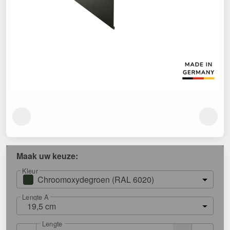
Maak uw keuze:
Kleur
Chroomoxydegroen (RAL 6020)
Lengte A
19,5 cm
Lengte