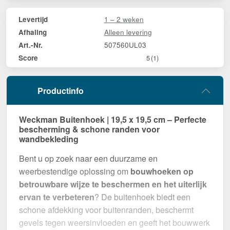
1 – 2 weken
Levertijd
Alleen levering
Afhaling
507560UL03
Art.-Nr.
Score
5
(1)
Productinfo
Weckman Buitenhoek | 19,5 x 19,5 cm – Perfecte
bescherming & schone randen voor
wandbekleding
Bent u op zoek naar een duurzame en
weerbestendige oplossing om
bouwhoeken op
betrouwbare wijze te beschermen en het uiterlijk
ervan te verbeteren
? De buitenhoek biedt een
schone afdekking voor buitenranden, beschermt
gevels tegen weersinvloeden en geeft het bouwwerk