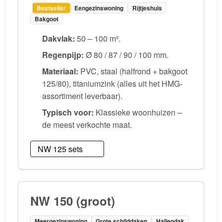
Bestseller
Eengezinswoning
Rijtjeshuis
Bakgoot
Dakvlak:
50 – 100 m².
Regenpijp:
Ø 80 / 87 / 90 / 100 mm.
Materiaal:
PVC, staal (halfrond + bakgoot
125/80), titaniumzink (alles uit het HMG-
assortiment leverbaar).
Typisch voor:
Klassieke woonhuizen –
de meest verkochte maat.
NW 125 sets
NW 150 (groot)
Meergezinswoning
Grote schilddaken
Hallendak