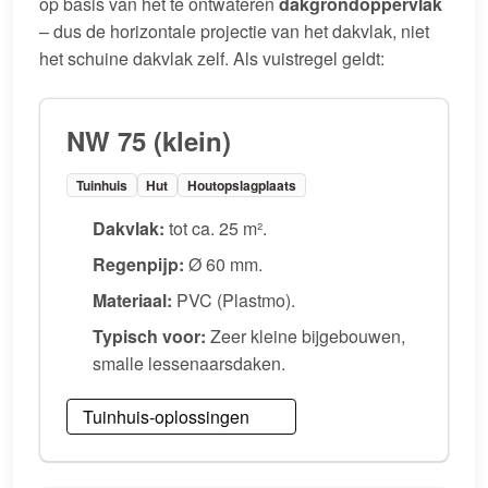
op basis van het te ontwateren
dakgrondoppervlak
– dus de horizontale projectie van het dakvlak, niet
het schuine dakvlak zelf. Als vuistregel geldt:
NW 75 (klein)
Tuinhuis
Hut
Houtopslagplaats
Dakvlak:
tot ca. 25 m².
Regenpijp:
Ø 60 mm.
Materiaal:
PVC (Plastmo).
Typisch voor:
Zeer kleine bijgebouwen,
smalle lessenaarsdaken.
Tuinhuis-oplossingen