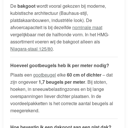
De
bakgoot
wordt vooral gekozen bij moderne,
kubistische architectuur (Bauhaus-stijl,
platdakaanbouwen, industriële look). De
afvoercapaciteit is bij dezelfde
nominale maat
vergelijkbaar met de halfronde vorm. In het HMG-
assortiment voeren wij de bakgoot alleen als
Niagara-staal 125/80
.
Hoeveel gootbeugels heb ik per meter nodig?
Plaats een
gootbeugel
elke
60 cm of dichter
– dat
zijn ongeveer
1,7 beugels per meter
. Bij stoten,
hoeken, in sneeuwbelastingzones en bij lange
overspanningen liever dichter plaatsen. In de
voordeelpakketten is het correcte aantal beugels al
meegerekend.
Hoe bevestig ik een dakgoot aan een plat dak?