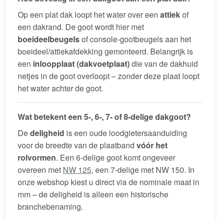
Op een plat dak loopt het water over een
attiek
of
een dakrand. De goot wordt hier met
boeideelbeugels
of console-gootbeugels aan het
boeideel/attiekafdekking gemonteerd. Belangrijk is
een
inloopplaat (dakvoetplaat)
die van de dakhuid
netjes in de goot overloopt – zonder deze plaat loopt
het water achter de goot.
Wat betekent een 5-, 6-, 7- of 8-delige dakgoot?
De
deligheid
is een oude loodgietersaanduiding
voor de breedte van de plaatband
vóór het
rolvormen
. Een 6-delige goot komt ongeveer
overeen met
NW 125
, een 7-delige met NW 150. In
onze webshop kiest u direct via de nominale maat in
mm – de deligheid is alleen een historische
branchebenaming.