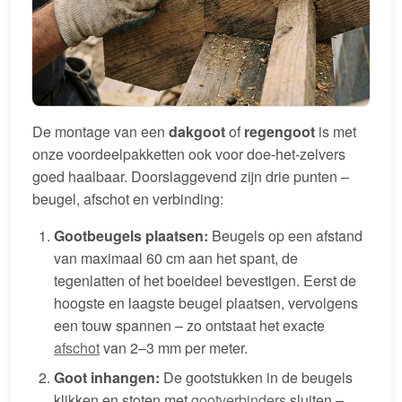
De montage van een
dakgoot
of
regengoot
is met
onze voordeelpakketten ook voor doe-het-zelvers
goed haalbaar. Doorslaggevend zijn drie punten –
beugel, afschot en verbinding:
Gootbeugels plaatsen:
Beugels op een afstand
van maximaal 60 cm aan het spant, de
tegenlatten of het boeideel bevestigen. Eerst de
hoogste en laagste beugel plaatsen, vervolgens
een touw spannen – zo ontstaat het exacte
afschot
van 2–3 mm per meter.
Goot inhangen:
De gootstukken in de beugels
klikken en stoten met
gootverbinders
sluiten –