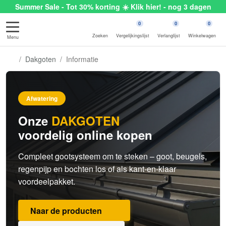
Summer Sale - Tot 30% korting ☀️ Klik hier! - nog 3 dagen
0
0
0
Zoeken
Vergelijkingslijst
Verlanglijst
Winkelwagen
Menu
Dakgoten
Informatie
Afwatering
Onze
DAKGOTEN
voordelig online kopen
Compleet gootsysteem om te steken – goot, beugels,
regenpijp en bochten los of als kant-en-klaar
voordeelpakket.
Naar de producten