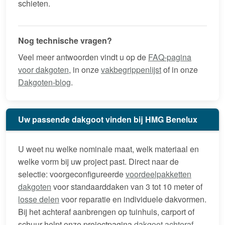
schieten.
Nog technische vragen?
Veel meer antwoorden vindt u op de
FAQ-pagina
voor dakgoten
, in onze
vakbegrippenlijst
of in onze
Dakgoten-blog
.
Uw passende dakgoot vinden bij HMG Benelux
U weet nu welke nominale maat, welk materiaal en
welke vorm bij uw project past. Direct naar de
selectie: voorgeconfigureerde
voordeelpakketten
dakgoten
voor standaarddaken van 3 tot 10 meter of
losse delen
voor reparatie en individuele dakvormen.
Bij het achteraf aanbrengen op tuinhuis, carport of
schuur helpt onze projectpagina
dakgoot achteraf