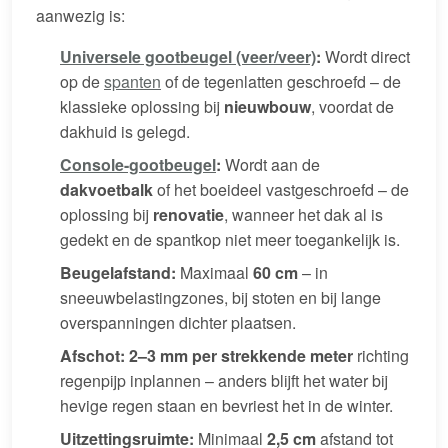
aanwezig is:
Universele gootbeugel (veer/veer)
:
Wordt direct
op de
spanten
of de tegenlatten geschroefd – de
klassieke oplossing bij
nieuwbouw
, voordat de
dakhuid is gelegd.
Console-gootbeugel
:
Wordt aan de
dakvoetbalk
of het boeideel vastgeschroefd – de
oplossing bij
renovatie
, wanneer het dak al is
gedekt en de spantkop niet meer toegankelijk is.
Beugelafstand:
Maximaal
60 cm
– in
sneeuwbelastingzones, bij stoten en bij lange
overspanningen dichter plaatsen.
Afschot:
2–3 mm per strekkende meter
richting
regenpijp inplannen – anders blijft het water bij
hevige regen staan en bevriest het in de winter.
Uitzettingsruimte:
Minimaal
2,5 cm
afstand tot