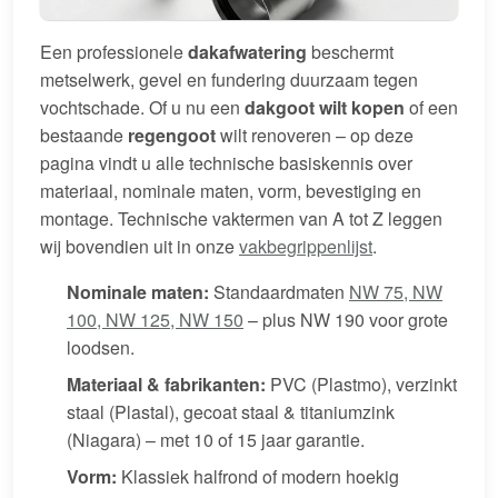
Een professionele
dakafwatering
beschermt
metselwerk, gevel en fundering duurzaam tegen
vochtschade. Of u nu een
dakgoot wilt kopen
of een
bestaande
regengoot
wilt renoveren – op deze
pagina vindt u alle technische basiskennis over
materiaal, nominale maten, vorm, bevestiging en
montage. Technische vaktermen van A tot Z leggen
wij bovendien uit in onze
vakbegrippenlijst
.
Nominale maten:
Standaardmaten
NW 75, NW
100, NW 125, NW 150
– plus NW 190 voor grote
loodsen.
Materiaal & fabrikanten:
PVC (Plastmo), verzinkt
staal (Plastal), gecoat staal & titaniumzink
(Niagara) – met 10 of 15 jaar garantie.
Vorm:
Klassiek halfrond of modern hoekig