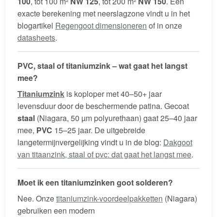
100
, tot 100 m²
NW 125
, tot 200 m²
NW 150
. Een
exacte berekening met neerslagzone vindt u in het
blogartikel
Regengoot dimensioneren
of in onze
datasheets
.
PVC, staal of titaniumzink – wat gaat het langst
mee?
Titaniumzink
is koploper met 40–50+ jaar
levensduur door de beschermende patina. Gecoat
staal
(Niagara, 50 µm polyurethaan) gaat 25–40 jaar
mee,
PVC
15–25 jaar. De uitgebreide
langetermijnvergelijking vindt u in de blog:
Dakgoot
van titaanzink, staal of pvc: dat gaat het langst mee
.
Moet ik een titaniumzinken goot solderen?
Nee. Onze
titaniumzink-voordeelpakketten
(Niagara)
gebruiken een modern