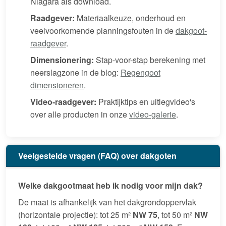
Niagara als download.
Raadgever:
Materiaalkeuze, onderhoud en
veelvoorkomende planningsfouten in de
dakgoot-
raadgever
.
Dimensionering:
Stap-voor-stap berekening met
neerslagzone in de blog:
Regengoot
dimensioneren
.
Video-raadgever:
Praktijktips en uitlegvideo's
over alle producten in onze
video-galerie
.
Veelgestelde vragen (FAQ) over dakgoten
Welke dakgootmaat heb ik nodig voor mijn dak?
De maat is afhankelijk van het dakgrondoppervlak
(horizontale projectie): tot 25 m²
NW 75
, tot 50 m²
NW