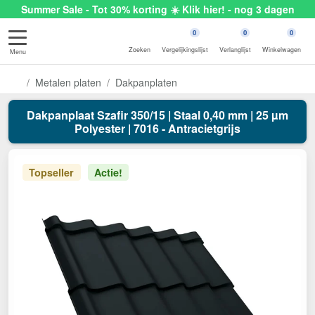
Summer Sale - Tot 30% korting ☀️ Klik hier! - nog 3 dagen
0
0
0
Zoeken
Vergelijkingslijst
Verlanglijst
Winkelwagen
Menu
Metalen platen
Dakpanplaten
Dakpanplaat Szafir 350/15 | Staal 0,40 mm | 25 µm
Polyester | 7016 - Antracietgrijs
Topseller
Actie!