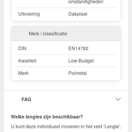
omstandigheden
Opgelet:
Bepaalde plaatlengtes zijn ongunstig
Uitvoering
Dakplaat
en kunnen tot problemen leiden tijdens de
montage. Wij raden af om ongunstige lengtes te
bestellen. Zie de tabel onder Downloads -
Merk / classificatie
Overige data sheets.
DIN
EN14782
Wegens maatwerk / customisatie van herroepingsrecht uitgezonderd
Kwaliteit
Low-Budget
Merk
Polmetal
FAQ
Welke lengtes zijn beschikbaar?
U kunt deze individueel invoeren in het veld ‘Lengte’.