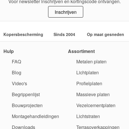
Voor newsletter inschrijven en kortingscode ontvangen.
Inschrijven
Kopersbescherming
Sinds 2004
Op maat gesneden
Hulp
Assortiment
FAQ
Metalen platen
Blog
Lichtplaten
Video's
Profielplaten
Begrippenlijst
Massieve platen
Bouwprojecten
Vezelcementplaten
Montagehandleidingen
Lichtstraten
Downloads
Terrasoverkappingen