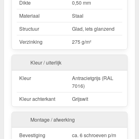
Dikte
0,50 mm
vermindert afval.
Materiaal
Staal
Ideaal voor de volgende toepassingen:
Structuur
Glad, iets glanzend
Daken met trapezium- of golfplaten
–
Verzinking
275 g/m²
Geschikte zijafwerking voor alle metalen daken.
Carports & terrasoverkappingen
–
Bescherming en visuele verbetering van de
Kleur / uiterlijk
dakrand.
Tuinhuisjes & schuurtjes
– Perfecte
Kleur
Antracietgrijs (RAL
bescherming voor kleinere bouwprojecten.
7016)
Commerciële & industriële hallen
– Resistente
dakranden voor grote dakoppervlakken.
Kleur achterkant
Grijswit
Agrarische gebouwen
– Schutz gegen Wind,
Regen & äußere Einflüsse.
Montage / afwerking
Op maat gemaakt & efficiënte montage
Bevestiging
ca. 6 schroeven p/m