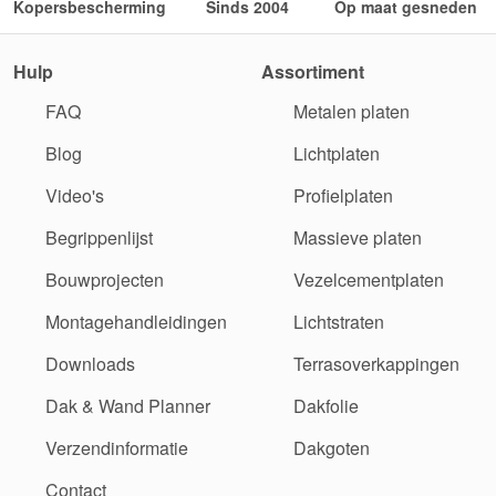
Kopersbescherming
Sinds 2004
Op maat gesneden
Hulp
Assortiment
FAQ
Metalen platen
Blog
Lichtplaten
Video's
Profielplaten
Begrippenlijst
Massieve platen
Bouwprojecten
Vezelcementplaten
Montagehandleidingen
Lichtstraten
Downloads
Terrasoverkappingen
Dak & Wand Planner
Dakfolie
Verzendinformatie
Dakgoten
Contact