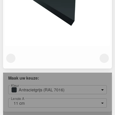
Maak uw keuze:
Kleur
Antracietgrijs (RAL 7016)
Lengte A
11 cm