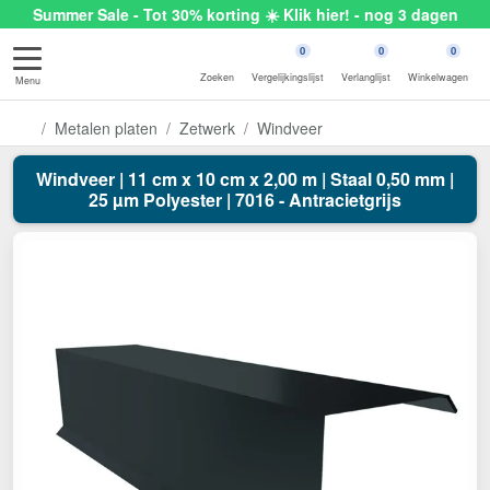
Summer Sale - Tot 30% korting ☀️ Klik hier! - nog 3 dagen
0
0
0
Zoeken
Vergelijkingslijst
Verlanglijst
Winkelwagen
Menu
Metalen platen
Zetwerk
Windveer
Windveer | 11 cm x 10 cm x 2,00 m | Staal 0,50 mm |
25 µm Polyester | 7016 - Antracietgrijs