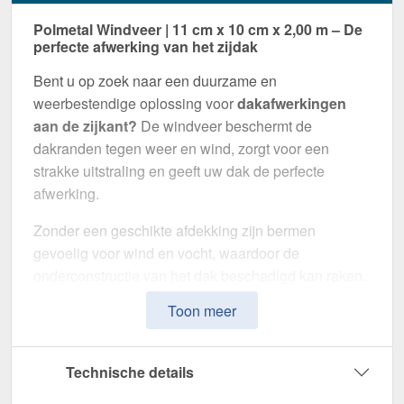
Polmetal Windveer | 11 cm x 10 cm x 2,00 m – De
perfecte afwerking van het zijdak
Bent u op zoek naar een duurzame en
weerbestendige oplossing voor
dakafwerkingen
aan de zijkant?
De windveer beschermt de
dakranden tegen weer en wind, zorgt voor een
strakke uitstraling en geeft uw dak de perfecte
afwerking.
Zonder een geschikte afdekking zijn bermen
gevoelig voor wind en vocht, waardoor de
onderconstructie van het dak beschadigd kan raken.
Deze windveer is speciaal ontwikkeld om de
Toon meer
zijafwerking optimaal af te dichten
en het uiterlijk
van het dak te verbeteren. Hij maakt indruk door zijn
eenvoudige montage, hoge weerstand en robuuste
Technische details
coating.