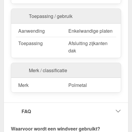
Uw windveren zijn verkrijgbaar in
vaste lengtes
en
worden niet gezaagd. De
lengte is 2,00 m
, zodat u
Toepassing / gebruik
de afwerking optimaal kunt aanpassen aan uw
dakoppervlak.
Aanwending
Enkelwandige platen
Als er ter plaatse aanpassingen nodig zijn, kan de
metalen plaat gemakkelijk worden ingekort door
Toepassing
Afsluiting zijkanten
deze te zagen.
dak
Bestel nu Windveer | 11 cm x 10 cm x 2,00 m
bestellen – Op maat gemaakt voor uw project &
Merk / classificatie
snel geleverd!
Duurzaam, weerbestendig, op maat gemaakt - bestel
Merk
Polmetal
nu en profiteer van een snelle levering!
Wegens maatwerk / customisatie van herroepingsrecht uitgezonderd
FAQ
Waarvoor wordt een windveer gebruikt?