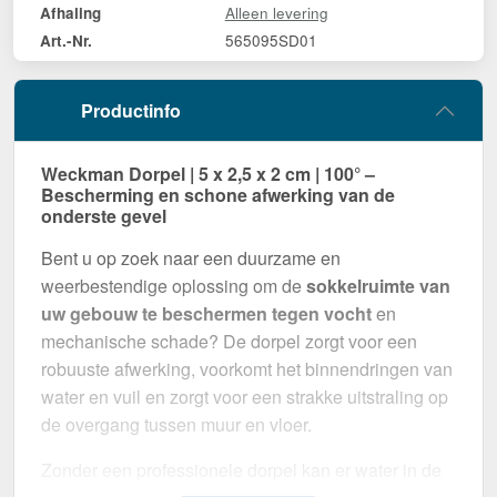
Alleen levering
Afhaling
565095SD01
Art.-Nr.
Productinfo
Weckman Dorpel | 5 x 2,5 x 2 cm | 100° –
Bescherming en schone afwerking van de
onderste gevel
Bent u op zoek naar een duurzame en
weerbestendige oplossing om de
sokkelruimte van
uw gebouw te beschermen tegen vocht
en
mechanische schade? De dorpel zorgt voor een
robuuste afwerking, voorkomt het binnendringen van
water en vuil en zorgt voor een strakke uitstraling op
de overgang tussen muur en vloer.
Zonder een professionele dorpel kan er water in de