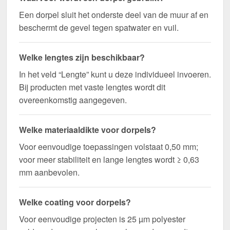
deze te zagen.
Een dorpel sluit het onderste deel van de muur af en
Bestel nu Dorpel | 5 x 2,5 x 2 cm | 100° bestellen –
beschermt de gevel tegen spatwater en vuil.
Op maat gemaakt voor uw project & snel
geleverd!
Welke lengtes zijn beschikbaar?
Duurzaam, weerbestendig, op maat gemaakt - bestel
nu en profiteer van een snelle levering!
In het veld “Lengte” kunt u deze individueel invoeren.
Bij producten met vaste lengtes wordt dit
Wegens maatwerk / customisatie van herroepingsrecht uitgezonderd
overeenkomstig aangegeven.
Welke materiaaldikte voor dorpels?
Voor eenvoudige toepassingen volstaat 0,50 mm;
voor meer stabiliteit en lange lengtes wordt ≥ 0,63
mm aanbevolen.
Welke coating voor dorpels?
Voor eenvoudige projecten is 25 µm polyester