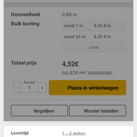
Hoeveelheid
0,50 m
Bulk korting
vanaf 1 m
9,03 €/m
vanaf 25 m
8,25 €/m
meer
Totaal prijs
4,52
€
incl. BTW
, excl.
Verzendkosten
Aantal
-
+
Plaats in winkelwagen
Vergelijken
Monster bestellen
1 – 2 weken
Levertijd