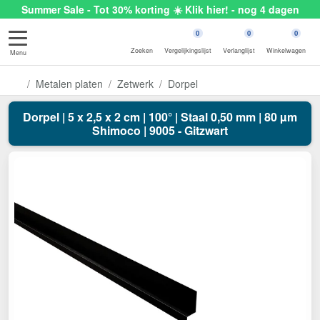
Summer Sale - Tot 30% korting ☀️ Klik hier! - nog 4 dagen
0
0
0
Zoeken
Vergelijkingslijst
Verlanglijst
Winkelwagen
Menu
Metalen platen
Zetwerk
Dorpel
Dorpel | 5 x 2,5 x 2 cm | 100° | Staal 0,50 mm | 80 µm
Shimoco | 9005 - Gitzwart