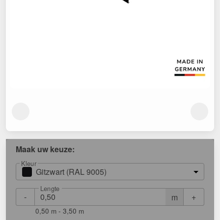
Maak uw keuze:
Kleur
Gitzwart (RAL 9005)
Lengte
-
+
m
0,50 m - 3,50 m