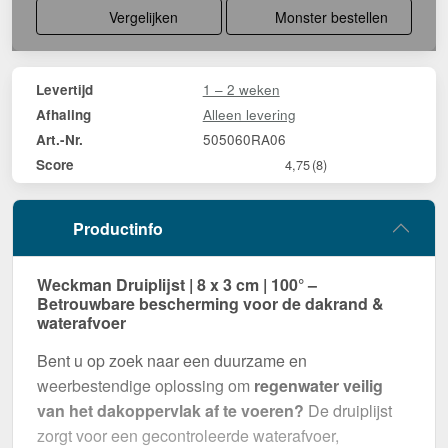
Vergelijken
Monster bestellen
1 – 2 weken
Levertijd
Alleen levering
Afhaling
505060RA06
Art.-Nr.
Score
4,75
(8)
Productinfo
Weckman Druiplijst | 8 x 3 cm | 100° –
Betrouwbare bescherming voor de dakrand &
waterafvoer
Bent u op zoek naar een duurzame en
weerbestendige oplossing om
regenwater veilig
van het dakoppervlak af te voeren?
De druiplijst
zorgt voor een gecontroleerde waterafvoer,