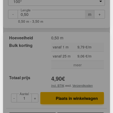
100°
Lengte
-
+
m
0,50 m - 3,50 m
Hoeveelheid
0,50 m
Bulk korting
vanaf 1 m
9,79 €/m
vanaf 25 m
9,06 €/m
meer
Totaal prijs
4,90
€
incl. BTW
, excl.
Verzendkosten
Aantal
-
+
Plaats in winkelwagen