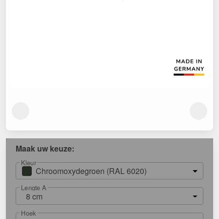
Maak uw keuze:
Kleur
Chroomoxydegroen (RAL 6020)
Lengte A
8 cm
Hoek