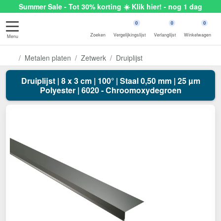
Summer Sale - Tot 30% korting ☀️ Klik hier! - nog 1 dag
0
0
0
Zoeken
Vergelijkingslijst
Verlanglijst
Winkelwagen
Menu
Metalen platen
Zetwerk
Druiplijst
Druiplijst | 8 x 3 cm | 100° | Staal 0,50 mm | 25 µm
Polyester | 6020 - Chroomoxydegroen