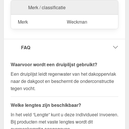
Bestel nu Druiplijst | 8 x 3 cm | 100° bestellen –
Merk / classificatie
Op maat gemaakt voor uw project & snel
geleverd!
Merk
Weckman
Duurzaam, weerbestendig, op maat gemaakt - bestel
nu en profiteer van een snelle levering!
FAQ
Wegens maatwerk / customisatie van herroepingsrecht uitgezonderd
Waarvoor wordt een druiplijst gebruikt?
Een druiplijst leidt regenwater van het dakoppervlak
naar de dakgoot en beschermt de onderconstructie
tegen vocht.
Welke lengtes zijn beschikbaar?
In het veld “Lengte” kunt u deze individueel invoeren.
Bij producten met vaste lengtes wordt dit
overeenkomstig aangegeven.