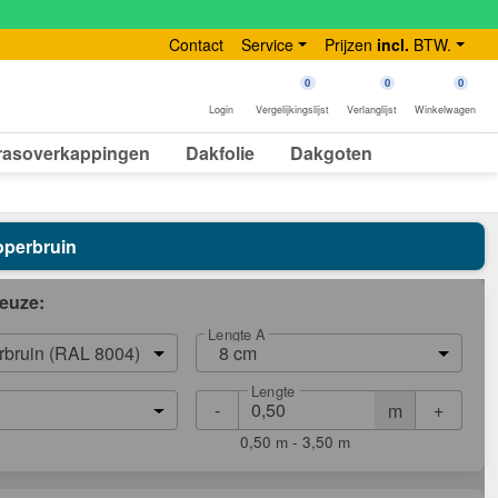
Contact
Service
Prijzen
incl.
BTW.
0
0
0
Login
Vergelijkingslijst
Verlanglijst
Winkelwagen
rasoverkappingen
Dakfolie
Dakgoten
Koperbruin
euze:
Lengte A
rbruin (RAL 8004)
8 cm
Lengte
-
+
m
0,50 m - 3,50 m