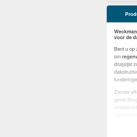
Prod
Weckman D
voor de d
Bent u op
om
regenw
druiplijst
dakstructu
funderinge
Zonder eff
gevel drin
ontwikkel
vochtschad
montage, 
Gemaakt 