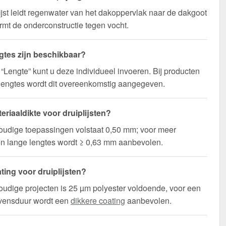
ijst leidt regenwater van het dakoppervlak naar de dakgoot
mt de onderconstructie tegen vocht.
gtes zijn beschikbaar?
d “Lengte” kunt u deze individueel invoeren. Bij producten
lengtes wordt dit overeenkomstig aangegeven.
eriaaldikte voor druiplijsten?
oudige toepassingen volstaat 0,50 mm; voor meer
t en lange lengtes wordt ≥ 0,63 mm aanbevolen.
ting voor druiplijsten?
udige projecten is 25 µm polyester voldoende, voor een
evensduur wordt een
dikkere coating
aanbevolen.