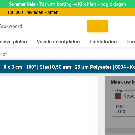
Summer Sale - Tot 30% korting ☀️ Klik hier! - nog 2 dagen
130.000+ tevreden klanten
Zoekwoord
sieve platen
Vezelcementplaten
Lichtstraten
Ter
100°
t | 8 x 3 cm | 100° | Staal 0,50 mm | 25 µm Polyester | 8004 - 
Maak uw k
Kleur
Kope
Hoek
100°