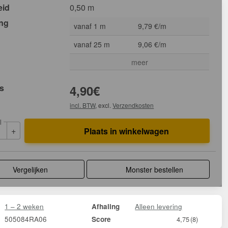
eid
0,50 m
ing
vanaf 1 m
9,79 €/m
vanaf 25 m
9,06 €/m
meer
js
4,90
€
incl. BTW
, excl.
Verzendkosten
l
+
Plaats in winkelwagen
Vergelijken
Monster bestellen
1 – 2 weken
Alleen levering
Afhaling
505084RA06
Score
4,75
(8)