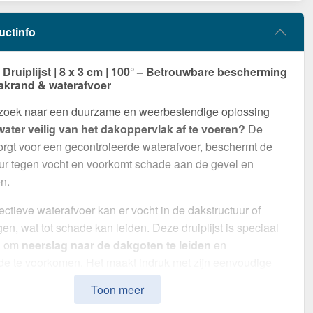
uctinfo
ruiplijst | 8 x 3 cm | 100° – Betrouwbare bescherming
akrand & waterafvoer
 zoek naar een duurzame en weerbestendige oplossing
ater veilig van het dakoppervlak af te voeren?
De
 zorgt voor een gecontroleerde waterafvoer, beschermt de
ur tegen vocht en voorkomt schade aan de gevel en
n.
ectieve waterafvoer kan er vocht in de dakstructuur of
gen, wat tot schade kan leiden. Deze druiplijst is speciaal
d om
neerslag naar de dakgoten te leiden
en
e te voorkomen. Het maakt indruk met zijn eenvoudige
hoge weerstand en robuuste coating.
Toon meer
van
Staal
met een
materiaaldikte van 0,50 mm
, biedt dit