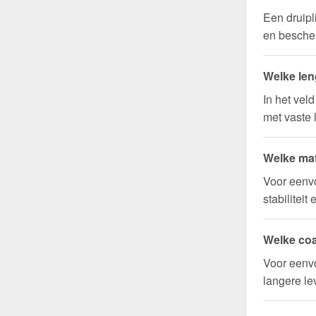
Een druipl
en bescher
Welke len
In het vel
met vaste 
Welke mat
Voor eenv
stabilitei
Welke coa
Voor eenvo
langere l