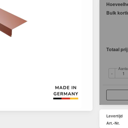
Hoeveelh
Bulk kort
Totaal pri
Aanta
-
Levertijd
Art.-Nr.