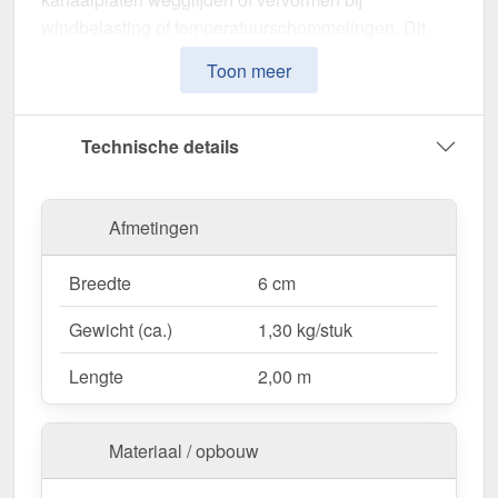
windbelasting of temperatuurschommelingen. Dit
profiel zorgt voor een
stabiele, flexibele en visueel
Toon meer
aantrekkelijke montage
.
Gemaakt van
Aluminium
in de
kleur Blank
, biedt de
Technische details
Randprofiel een
breedte van 6 cm
om kanaalplaten
optimaal met elkaar te verbinden. Het montage
profiel
Schroefsysteem
kan snel en gemakkelijk
Afmetingen
geïnstalleerd worden - ideaal voor een nauwkeurige
en betrouwbare montage. Het is
geschikt voor 16
Breedte
6 cm
mm meerwandige kanaalplaten
.
Gewicht (ca.)
1,30 kg/stuk
Waarom DUO | Randprofiel | 16 mm | Compleet?
Lengte
2,00 m
Hoogwaardig materiaal
– Aluminium, duurzaam
& UV-bestendig voor buitengebruik.
Materiaal / opbouw
Optimaal toepassingsgebied
– Als Afsluiting
zijkant kanaal- of glazen platen.