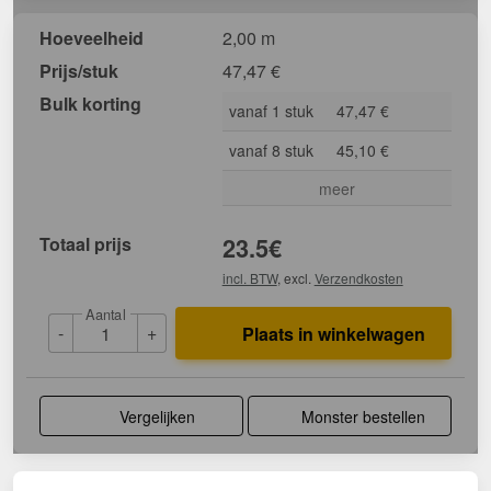
Hoeveelheid
2,00 m
Prijs/stuk
47,47
€
Bulk korting
vanaf 1 stuk
47,47 €
vanaf 8 stuk
45,10 €
meer
Totaal prijs
23.5
€
incl. BTW
, excl.
Verzendkosten
Aantal
-
+
Plaats in winkelwagen
Vergelijken
Monster bestellen