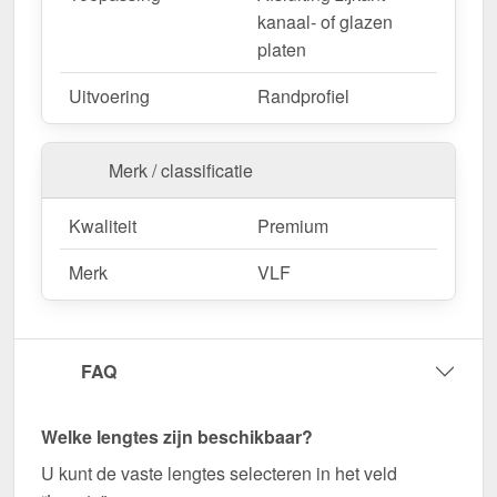
Commerciële hallen & opslagruimte
–
kanaal- of glazen
Robuuste bevestiging voor duurzame
platen
constructies.
Agrarische gebouwen
– Weerbestendige
Uitvoering
Randprofiel
oplossing voor stallen & machinehallen.
Merk / classificatie
Bestel nu DUO | Randprofiel | 16 mm | Compleet –
Snel geleverd en perfect op elkaar afgestemd!
Kwaliteit
Premium
Zorg voor een stabiele en visueel aantrekkelijke
Merk
VLF
verbinding voor uw kanaalplaten - bestel nu!
Wegens maatwerk / customisatie van herroepingsrecht uitgezonderd
FAQ
Welke lengtes zijn beschikbaar?
U kunt de vaste lengtes selecteren in het veld