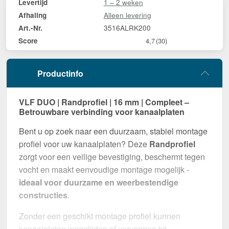
1 – 2 weken
Levertijd
Alleen levering
Afhaling
3516ALRK200
Art.-Nr.
Score
4,7
(30)
Productinfo
VLF DUO | Randprofiel | 16 mm | Compleet –
Betrouwbare verbinding voor kanaalplaten
Bent u op zoek naar een duurzaam, stabiel montage
profiel voor uw kanaalplaten? Deze
Randprofiel
zorgt voor een veilige bevestiging, beschermt tegen
vocht en maakt eenvoudige montage mogelijk -
ideaal voor duurzame en weerbestendige
constructies
.
Zonder een geschikt montage profiel kunnen
kanaalplaten wegglijden of vervormen bij