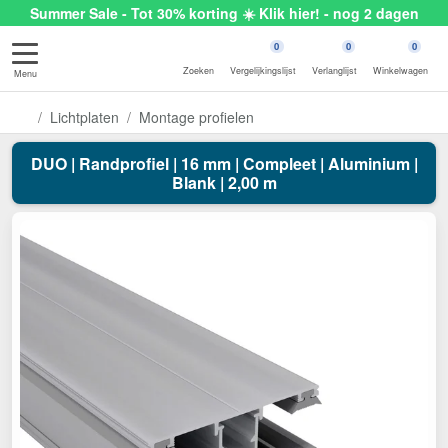
Summer Sale - Tot 30% korting ☀️ Klik hier! - nog 2 dagen
0
0
0
Zoeken
Vergelijkingslijst
Verlanglijst
Winkelwagen
Menu
Lichtplaten
Montage profielen
DUO | Randprofiel | 16 mm | Compleet | Aluminium |
Blank | 2,00 m