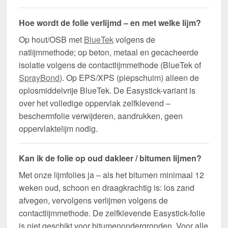
Hoe wordt de folie verlijmd – en met welke lijm?
Op hout/OSB met
BlueTek
volgens de
natlijmmethode; op beton, metaal en gecacheerde
isolatie volgens de contactlijmmethode (BlueTek of
SprayBond
). Op EPS/XPS (piepschuim) alleen de
oplosmiddelvrije BlueTek. De Easystick-variant is
over het volledige oppervlak zelfklevend –
beschermfolie verwijderen, aandrukken, geen
oppervlaktelijm nodig.
Kan ik de folie op oud dakleer / bitumen lijmen?
Met onze lijmfolies ja – als het bitumen minimaal 12
weken oud, schoon en draagkrachtig is: los zand
afvegen, vervolgens verlijmen volgens de
contactlijmmethode. De zelfklevende Easystick-folie
is niet geschikt voor bitumenondergronden. Voor alle