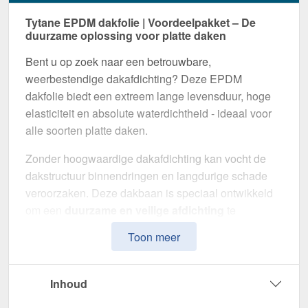
Tytane EPDM dakfolie | Voordeelpakket – De
duurzame oplossing voor platte daken
Bent u op zoek naar een betrouwbare,
weerbestendige dakafdichting? Deze EPDM
dakfolie biedt een extreem lange levensduur, hoge
elasticiteit en absolute waterdichtheid - ideaal voor
alle soorten platte daken.
Zonder hoogwaardige dakafdichting kan vocht de
dakstructuur binnendringen en langdurige schade
veroorzaken. Deze dakbaan is speciaal ontwikkeld
om een
duurzame en veilige afdichting
te
garanderen. Het maakt indruk door zijn eenvoudige
Toon meer
montage, hoge weerstand en maximale
duurzaamheid.
Inhoud
Gemaakt van
EPDM
met een
dikte van 1,14 mm
, is
deze folie flexibel en geschikt voor een groot aantal