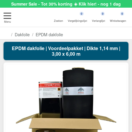
Summer Sale - Tot 30% korting ☀️ Klik hier! - nog 1 dag
0
0
0
Zoeken
Vergelijkingslijst
Verlanglijst
Winkelwagen
Menu
Dakfolie
EPDM dakfolie
EPDM dakfolie | Voordeelpakket | Dikte 1,14 mm |
3,00 x 6,00 m