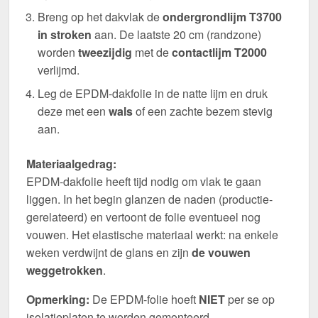
Breng op het dakvlak de
ondergrondlijm T3700
in stroken
aan. De laatste 20 cm (randzone)
worden
tweezijdig
met de
contactlijm T2000
verlijmd.
Leg de EPDM-dakfolie in de natte lijm en druk
deze met een
wals
of een zachte bezem stevig
aan.
Materiaalgedrag:
EPDM-dakfolie heeft tijd nodig om vlak te gaan
liggen. In het begin glanzen de naden (productie-
gerelateerd) en vertoont de folie eventueel nog
vouwen. Het elastische materiaal werkt: na enkele
weken verdwijnt de glans en zijn
de vouwen
weggetrokken
.
Opmerking:
De EPDM-folie hoeft
NIET
per se op
isolatieplaten te worden gemonteerd.