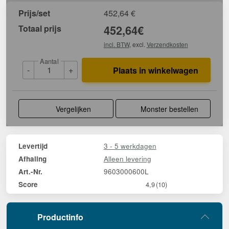
Prijs/set
452,64
€
Totaal prijs
452,64
€
incl. BTW
, excl.
Verzendkosten
Aantal
-
+
Plaats in winkelwagen
Vergelijken
Monster bestellen
3 - 5 werkdagen
Levertijd
Alleen levering
Afhaling
9603000600L
Art.-Nr.
Score
4,9
(10)
Productinfo