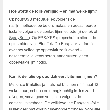
Hoe wordt de folie verlijmd – en met welke lijm?
Op hout/OSB met
BlueTek
volgens de
natlijmmethode; op beton, metaal en gecacheerde
isolatie volgens de contactlijmmethode (BlueTek of
SprayBond
). Op EPS/XPS (piepschuim) alleen de
oplosmiddelvrije BlueTek. De Easystick-variant is
over het volledige oppervlak zelfklevend –
beschermfolie verwijderen, aandrukken, geen
oppervlaktelijm nodig.
Kan ik de folie op oud dakleer / bitumen lijmen?
Met onze lijmfolies ja – als het bitumen minimaal 12
weken oud, schoon en draagkrachtig is: los zand
afvegen, vervolgens verlijmen volgens de
contactlijmmethode. De zelfklevende Easystick-folie
is niet geschikt voor bitumenondergronden. Voor alle