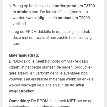
Breng op het dakvlak de
ondergrondlijm T3700
in stroken
aan. De laatste 20 cm (randzone)
worden
tweezijdig
met de
contactlijm T2000
verlijmd.
Leg de EPDM-dakfolie in de natte lijm en druk
deze met een
wals
of een zachte bezem stevig
aan.
Materiaalgedrag:
EPDM-dakfolie heeft tijd nodig om vlak te gaan
liggen. In het begin glanzen de naden (productie-
gerelateerd) en vertoont de folie eventueel nog
vouwen. Het elastische materiaal werkt: na enkele
weken verdwijnt de glans en zijn
de vouwen
weggetrokken
.
Opmerking:
De EPDM-folie hoeft
NIET
per se op
isolatieplaten te worden gemonteerd.