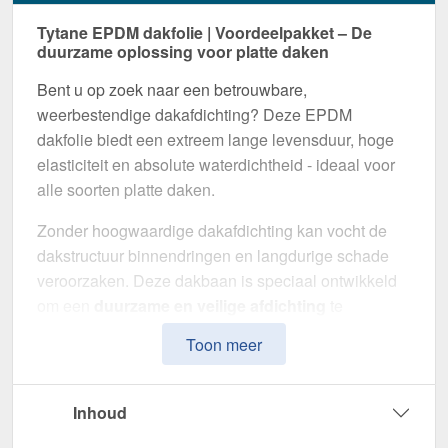
Tytane EPDM dakfolie | Voordeelpakket – De
duurzame oplossing voor platte daken
Bent u op zoek naar een betrouwbare,
weerbestendige dakafdichting? Deze EPDM
dakfolie biedt een extreem lange levensduur, hoge
elasticiteit en absolute waterdichtheid - ideaal voor
alle soorten platte daken.
Zonder hoogwaardige dakafdichting kan vocht de
dakstructuur binnendringen en langdurige schade
veroorzaken. Deze dakbaan is speciaal ontwikkeld
om een
duurzame en veilige afdichting
te
garanderen. Het maakt indruk door zijn eenvoudige
Toon meer
montage, hoge weerstand en maximale
duurzaamheid.
Inhoud
Gemaakt van
EPDM
met een
dikte van 1,14 mm
, is
deze folie flexibel en geschikt voor een groot aantal