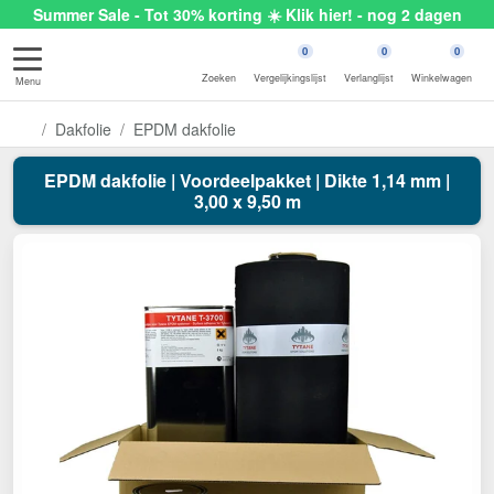
Summer Sale - Tot 30% korting ☀️ Klik hier! - nog 2 dagen
0
0
0
Zoeken
Vergelijkingslijst
Verlanglijst
Winkelwagen
Menu
Dakfolie
EPDM dakfolie
EPDM dakfolie | Voordeelpakket | Dikte 1,14 mm |
3,00 x 9,50 m