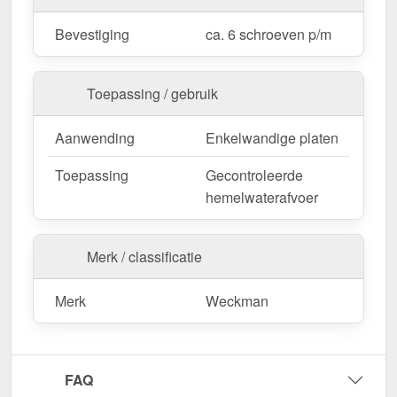
Bevestiging
ca. 6 schroeven p/m
Op maat gemaakt & efficiënte montage
Uw kilgoten zijn verkrijgbaar in
vaste lengtes
en
Toepassing / gebruik
worden niet gezaagd. De
lengte is 2,00 m
, zodat u
de afwerking optimaal kunt aanpassen aan uw
Aanwending
Enkelwandige platen
dakoppervlak.
Als er ter plaatse aanpassingen nodig zijn, kan de
Toepassing
Gecontroleerde
metalen plaat gemakkelijk worden ingekort door
hemelwaterafvoer
deze te zagen.
Bestel nu Kilgoot | 49 cm x 49 cm x 2,00 m
Merk / classificatie
bestellen – Op maat gemaakt voor uw project &
snel geleverd!
Merk
Weckman
Duurzaam, weerbestendig, op maat gemaakt - bestel
nu en profiteer van een snelle levering!
Wegens maatwerk / customisatie van herroepingsrecht uitgezonderd
FAQ