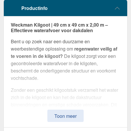
Productinfo
Weckman Kilgoot | 49 cm x 49 cm x 2,00 m –
Effectieve waterafvoer voor dakdalen
Bent u op zoek naar een duurzame en
weerbestendige oplossing om
regenwater veilig af
te voeren in de kilgoot?
De kilgoot zorgt voor een
gecontroleerde waterafvoer in de kilgoten,
beschermt de onderliggende structuur en voorkomt
vochtschade.
Zonder een geschikt kilgootstuk verzamelt het water
zich in de kilgoot en kan het de dakstructuur
binnendringen en ernstige schade veroorzaken. Dit
kilgootstuk is speciaal ontwikkeld om
water op
Toon meer
betrouwbare wijze af te voeren
en het dak op
lange termijn te beschermen. Het maakt indruk met