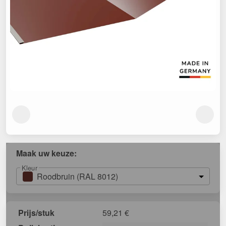
Maak uw keuze:
Kleur
Roodbruin (RAL 8012)
Prijs/stuk
59,21
€