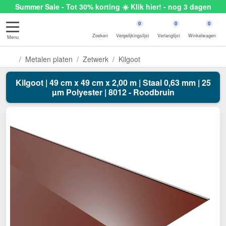
Summer Sale - Tot 30% korting ☀️ Klik hier! - nog 3 dagen
0
0
0
Zoeken
Vergelijkingslijst
Verlanglijst
Winkelwagen
Menu
Metalen platen
Zetwerk
Kilgoot
Kilgoot | 49 cm x 49 cm x 2,00 m | Staal 0,63 mm | 25
µm Polyester | 8012 - Roodbruin