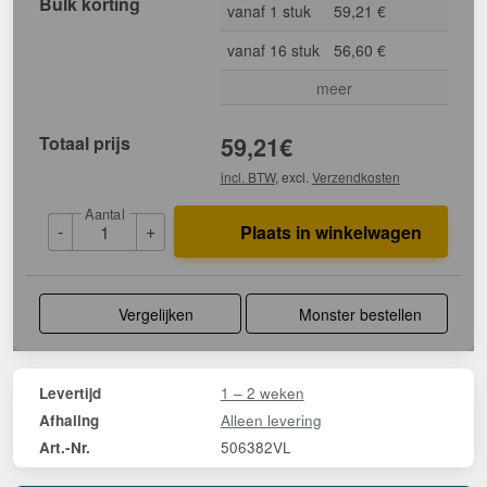
Bulk korting
vanaf 1 stuk
59,21 €
vanaf 16 stuk
56,60 €
meer
Totaal prijs
59,21
€
incl. BTW
, excl.
Verzendkosten
Aantal
-
+
Plaats in winkelwagen
Vergelijken
Monster bestellen
1 – 2 weken
Levertijd
Alleen levering
Afhaling
506382VL
Art.-Nr.