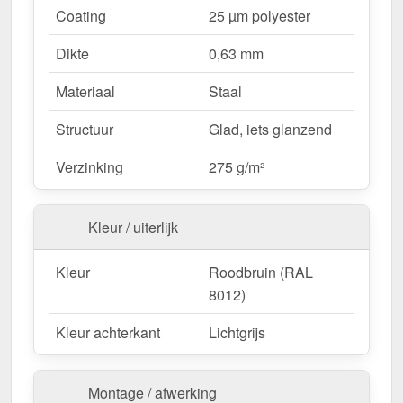
Coating
25 µm polyester
dankzij directe schroefverbinding.
Vaste lengtes
– 2,00 m, bespaart tijd en
Dikte
0,63 mm
vermindert afval.
Materiaal
Staal
Ideaal voor de volgende toepassingen:
Structuur
Glad, iets glanzend
Dakdalen voor trapezium- en golfplaten
–
Verzinking
275 g/m²
Veilige afwatering en bescherming van het
dakoppervlak.
Woongebouwen & carports
– Voorkomen van
Kleur / uiterlijk
waterschade aan dakaansluitingen.
Tuinhuisjes & schuurtjes
– Extra bescherming
Kleur
Roodbruin (RAL
voor kleine dakoppervlakken.
8012)
Commerciële gebouwen & industriële hallen
–
Effectieve waterafvoer voor grote
Kleur achterkant
Lichtgrijs
dakoppervlakken.
Agrarische gebouwen
– Weerbestendig voor
Montage / afwerking
stallen & machinehallen.