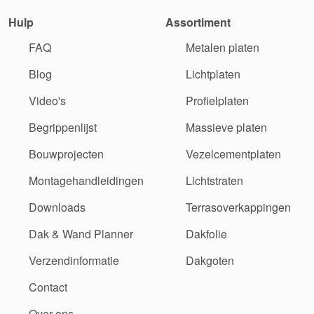
Hulp
Assortiment
FAQ
Metalen platen
Blog
Lichtplaten
Video's
Profielplaten
Begrippenlijst
Massieve platen
Bouwprojecten
Vezelcementplaten
Montagehandleidingen
Lichtstraten
Downloads
Terrasoverkappingen
Dak & Wand Planner
Dakfolie
Verzendinformatie
Dakgoten
Contact
Over ons