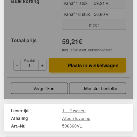
Bulk korting
vanaf 1 stuk
59,21 €
vanaf 16 stuk
56,60 €
meer
Totaal prijs
59,21
€
incl. BTW
, excl.
Verzendkosten
Aantal
-
+
Plaats in winkelwagen
Vergelijken
Monster bestellen
1 – 2 weken
Levertijd
Alleen levering
Afhaling
506360VL
Art.-Nr.