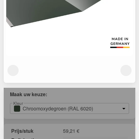
Maak uw keuze:
Kleur
Chroomoxydegroen (RAL 6020)
Prijs/stuk
59,21
€