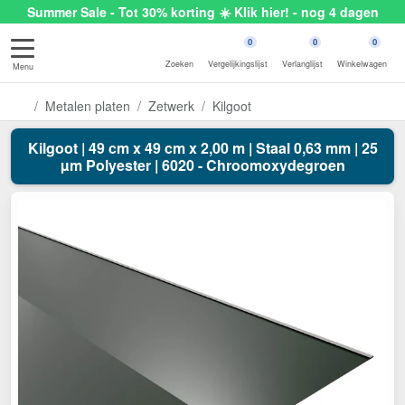
Summer Sale - Tot 30% korting ☀️ Klik hier! - nog 4 dagen
0
0
0
Zoeken
Vergelijkingslijst
Verlanglijst
Winkelwagen
Menu
Metalen platen
Zetwerk
Kilgoot
Kilgoot | 49 cm x 49 cm x 2,00 m | Staal 0,63 mm | 25
µm Polyester | 6020 - Chroomoxydegroen