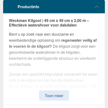
Productinfo
Weckman Kilgoot | 49 cm x 49 cm x 2,00 m –
Effectieve waterafvoer voor dakdalen
Bent u op zoek naar een duurzame en
weerbestendige oplossing om
regenwater veilig af
te voeren in de kilgoot?
De kilgoot zorgt voor een
gecontroleerde waterafvoer in de kilgoten,
beschermt de onderliggende structuur en voorkomt
vochtschade.
Zonder een geschikt kilgootstuk verzamelt het water
zich in de kilgoot en kan het de dakstructuur
binnendringen en ernstige schade veroorzaken. Dit
kilgootstuk is speciaal ontwikkeld om
water op
Toon meer
betrouwbare wijze af te voeren
en het dak op
lange termijn te beschermen. Het maakt indruk met