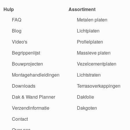
Hulp
Assortiment
FAQ
Metalen platen
Blog
Lichtplaten
Video's
Profielplaten
Begrippenlijst
Massieve platen
Bouwprojecten
Vezelcementplaten
Montagehandleidingen
Lichtstraten
Downloads
Terrasoverkappingen
Dak & Wand Planner
Dakfolie
Verzendinformatie
Dakgoten
Contact
Over ons