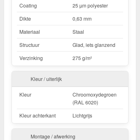
Coating
25 µm polyester
dankzij directe schroefverbinding.
Vaste lengtes
– 2,00 m, bespaart tijd en
Dikte
0,63 mm
vermindert afval.
Materiaal
Staal
Ideaal voor de volgende toepassingen:
Structuur
Glad, iets glanzend
Dakdalen voor trapezium- en golfplaten
–
Verzinking
275 g/m²
Veilige afwatering en bescherming van het
dakoppervlak.
Woongebouwen & carports
– Voorkomen van
Kleur / uiterlijk
waterschade aan dakaansluitingen.
Tuinhuisjes & schuurtjes
– Extra bescherming
Kleur
Chroomoxydegroen
voor kleine dakoppervlakken.
(RAL 6020)
Commerciële gebouwen & industriële hallen
–
Effectieve waterafvoer voor grote
Kleur achterkant
Lichtgrijs
dakoppervlakken.
Agrarische gebouwen
– Weerbestendig voor
Montage / afwerking
stallen & machinehallen.