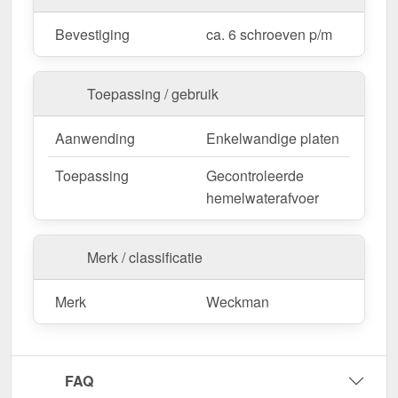
Bevestiging
ca. 6 schroeven p/m
Op maat gemaakt & efficiënte montage
Uw kilgoten zijn verkrijgbaar in
vaste lengtes
en
Toepassing / gebruik
worden niet gezaagd. De
lengte is 2,00 m
, zodat u
de afwerking optimaal kunt aanpassen aan uw
Aanwending
Enkelwandige platen
dakoppervlak.
Als er ter plaatse aanpassingen nodig zijn, kan de
Toepassing
Gecontroleerde
metalen plaat gemakkelijk worden ingekort door
hemelwaterafvoer
deze te zagen.
Bestel nu Kilgoot | 49 cm x 49 cm x 2,00 m
Merk / classificatie
bestellen – Op maat gemaakt voor uw project &
snel geleverd!
Merk
Weckman
Duurzaam, weerbestendig, op maat gemaakt - bestel
nu en profiteer van een snelle levering!
Wegens maatwerk / customisatie van herroepingsrecht uitgezonderd
FAQ