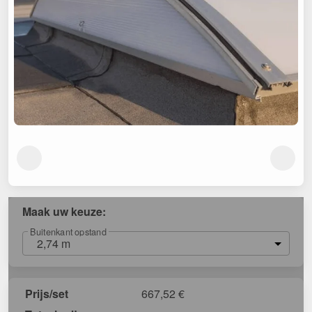
Maak uw keuze:
Buitenkant opstand
2,74 m
Prijs/set
667,52
€