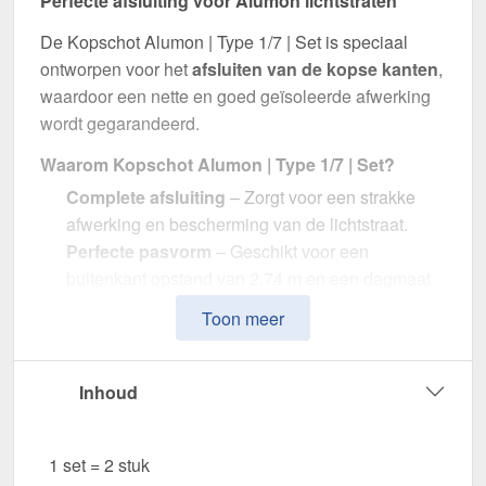
Perfecte afsluiting voor Alumon lichtstraten
De Kopschot Alumon | Type 1/7 | Set is speciaal
ontworpen voor het
afsluiten van de kopse kanten
,
waardoor een nette en goed geïsoleerde afwerking
wordt gegarandeerd.
Waarom Kopschot Alumon | Type 1/7 | Set?
Complete afsluiting
– Zorgt voor een strakke
afwerking en bescherming van de lichtstraat.
Perfecte pasvorm
– Geschikt voor een
buitenkant opstand van 2,74 m en een dagmaat
van 2,60 m.
Toon meer
Optimale lichtdoorlaat
– Transparant Opaal wit
met ca. 36 % lichtdoorlatendheid.
Duurzaam & weerbestendig
– Gemaakt van
Inhoud
hoogwaardig Polycarbonaat.
Eenvoudige montage
– Inclusief, voor een
1 set = 2 stuk
snelle en efficiënte installatie.