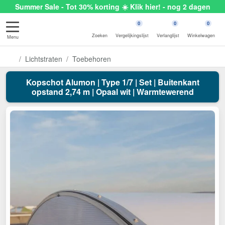
Summer Sale - Tot 30% korting ☀️ Klik hier! - nog 2 dagen
0
0
0
Zoeken
Vergelijkingslijst
Verlanglijst
Winkelwagen
Menu
Lichtstraten
Toebehoren
Kopschot Alumon | Type 1/7 | Set | Buitenkant
opstand 2,74 m | Opaal wit | Warmtewerend