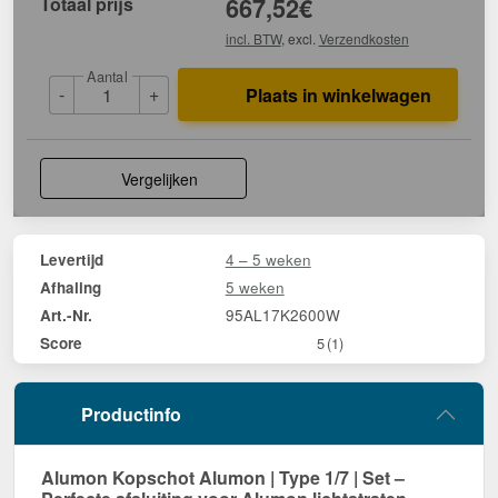
Totaal prijs
667,52
€
incl. BTW
, excl.
Verzendkosten
Aantal
-
+
Plaats in winkelwagen
Vergelijken
4 – 5 weken
Levertijd
5 weken
Afhaling
95AL17K2600W
Art.-Nr.
Score
5
(1)
Productinfo
Alumon Kopschot Alumon | Type 1/7 | Set –