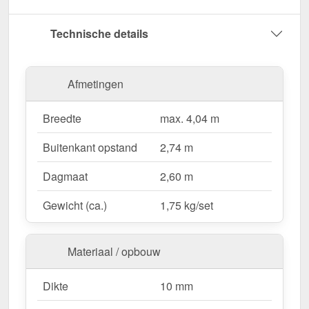
Bestel nu Kopschot Alumon | Type 1/7 | Set –
Technische details
Voor een complete & duurzame afwerking van uw
lichtstraat!
Afmetingen
Wegens maatwerk / customisatie van herroepingsrecht uitgezonderd
Breedte
max. 4,04 m
Buitenkant opstand
2,74 m
Dagmaat
2,60 m
Gewicht (ca.)
1,75 kg/set
Materiaal / opbouw
Dikte
10 mm