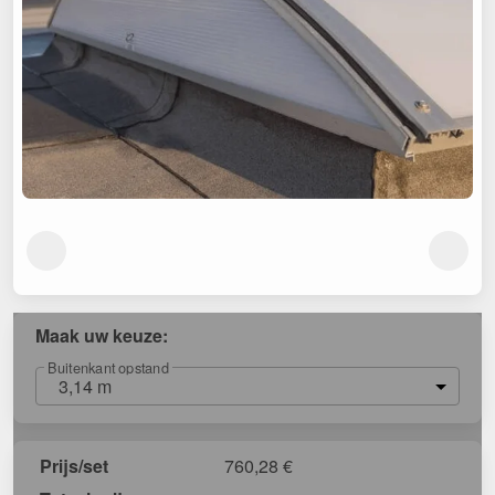
Maak uw keuze:
Buitenkant opstand
3,14 m
Prijs/set
760,28
€