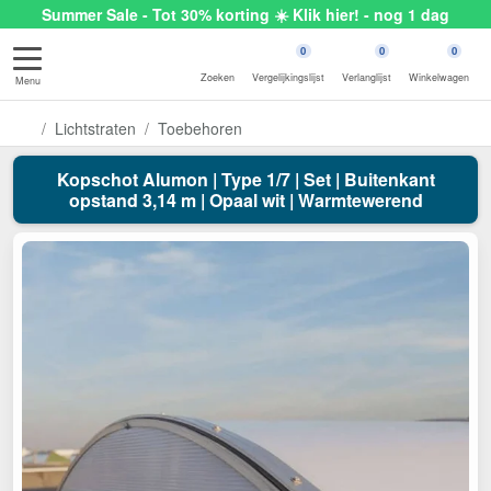
Summer Sale - Tot 30% korting ☀️ Klik hier! - nog 1 dag
0
0
0
Zoeken
Vergelijkingslijst
Verlanglijst
Winkelwagen
Menu
Lichtstraten
Toebehoren
Kopschot Alumon | Type 1/7 | Set | Buitenkant
opstand 3,14 m | Opaal wit | Warmtewerend