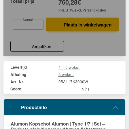
Totaal prijs
760,28
€
incl. BTW
, excl.
Verzendkosten
Aantal
-
+
Plaats in winkelwagen
Vergelijken
4 – 5 weken
Levertijd
5 weken
Afhaling
95AL17K3000W
Art.-Nr.
Score
5
(1)
Productinfo
Alumon Kopschot Alumon | Type 1/7 | Set –