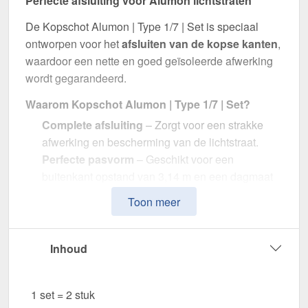
Perfecte afsluiting voor Alumon lichtstraten
De Kopschot Alumon | Type 1/7 | Set is speciaal
ontworpen voor het
afsluiten van de kopse kanten
,
waardoor een nette en goed geïsoleerde afwerking
wordt gegarandeerd.
Waarom Kopschot Alumon | Type 1/7 | Set?
Complete afsluiting
– Zorgt voor een strakke
afwerking en bescherming van de lichtstraat.
Perfecte pasvorm
– Geschikt voor een
buitenkant opstand van 3,14 m en een dagmaat
van 3,00 m.
Toon meer
Optimale lichtdoorlaat
– Transparant Opaal wit
met ca. 36 % lichtdoorlatendheid.
Duurzaam & weerbestendig
– Gemaakt van
Inhoud
hoogwaardig Polycarbonaat.
Eenvoudige montage
– Inclusief, voor een
1 set = 2 stuk
snelle en efficiënte installatie.