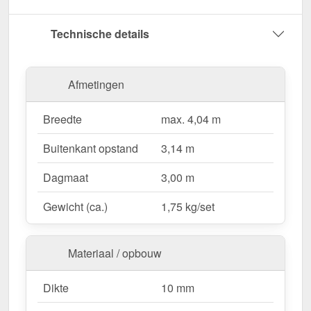
Bestel nu Kopschot Alumon | Type 1/7 | Set –
Technische details
Voor een complete & duurzame afwerking van uw
lichtstraat!
Afmetingen
Wegens maatwerk / customisatie van herroepingsrecht uitgezonderd
Breedte
max. 4,04 m
Buitenkant opstand
3,14 m
Dagmaat
3,00 m
Gewicht (ca.)
1,75 kg/set
Materiaal / opbouw
Dikte
10 mm