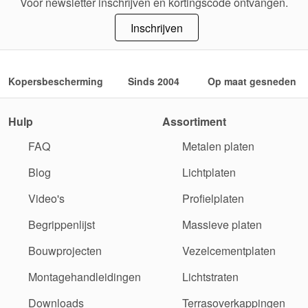
Voor newsletter inschrijven en kortingscode ontvangen.
Inschrijven
Kopersbescherming
Sinds 2004
Op maat gesneden
Hulp
Assortiment
FAQ
Metalen platen
Blog
Lichtplaten
Video's
Profielplaten
Begrippenlijst
Massieve platen
Bouwprojecten
Vezelcementplaten
Montagehandleidingen
Lichtstraten
Downloads
Terrasoverkappingen