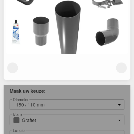
Maak uw keuze:
Diameter
150 / 110 mm
Kleur
Grafiet
Lengte