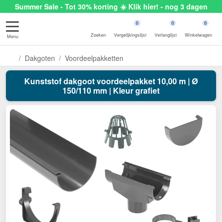
Summer Sale - Tot 30% korting ☀️ Klik hier! - nog 3 dagen
0
0
0
Zoeken
Vergelijkingslijst
Verlanglijst
Winkelwagen
Menu
Dakgoten
Voordeelpakketten
Kunststof dakgoot voordeelpakket 10,00 m | Ø
150/110 mm | Kleur grafiet