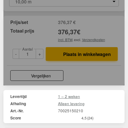
10,00 m
Prijs/set
376,37
€
Totaal prijs
376,37
€
incl. BTW
, excl.
Verzendkosten
Aantal
-
+
Plaats in winkelwagen
Vergelijken
1 – 2 weken
Levertijd
Alleen levering
Afhaling
70025150210
Art.-Nr.
Score
4,5
(24)