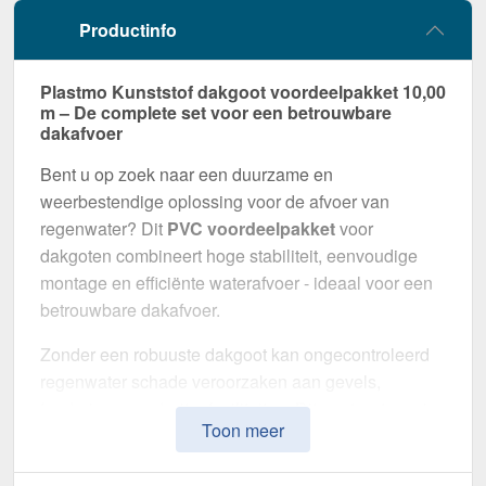
Productinfo
Plastmo Kunststof dakgoot voordeelpakket 10,00
m – De complete set voor een betrouwbare
dakafvoer
Bent u op zoek naar een duurzame en
weerbestendige oplossing voor de afvoer van
regenwater? Dit
PVC voordeelpakket
voor
dakgoten combineert hoge stabiliteit, eenvoudige
montage en efficiënte waterafvoer - ideaal voor een
betrouwbare dakafvoer.
Zonder een robuuste dakgoot kan ongecontroleerd
regenwater schade veroorzaken aan gevels,
funderingen en buitenfaciliteiten. Dit gootsysteem is
Toon meer
speciaal ontwikkeld om een
veilige en duurzame
afwateringsoplossing
te bieden. Het maakt indruk