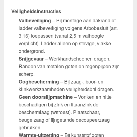
Veiligheidsinstructies
Valbeveiliging
– Bij montage aan dakrand of
ladder valbeveiliging volgens Arbobesluit (art.
3.16) toepassen (vanaf 2,5 m valhoogte
verplicht). Ladder alleen op stevige, vlakke
ondergrond.
Snijgevaar
– Werkhandschoenen dragen.
Randen van metalen goten en regenpijpen zijn
scherp.
Oogbescherming
– Bij zaag-, boor- en
klinkwerkzaamheden veiligheidsbril dragen.
Geen doorslijpmachine
– Vonken en hitte
beschadigen bij zink en titaanzink de
beschermlaag (witroest). Plaatschaar,
beugelzaag of fijngetande decoupeerzaag
gebruiken.
Warmte-uitzetting
– Bij kunststof goten