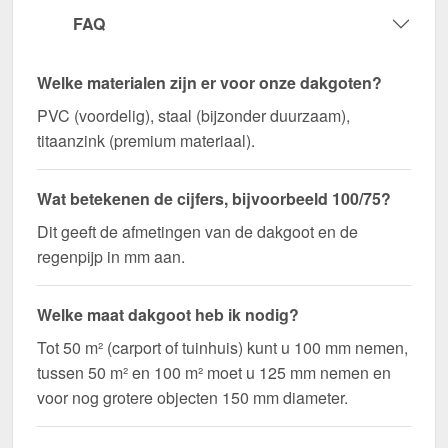
Ideaal voor de volgende toepassingen:
FAQ
Woongebouwen & aanbouw
– Effectieve
bescherming voor gevels & buitenzones.
Welke materialen zijn er voor onze dakgoten?
Garages & Carports
– Voorkomt vochtschade
PVC (voordelig), staal (bijzonder duurzaam),
en ophoping van water.
titaanzink (premium materiaal).
Tuinhuisjes & schuurtjes
– Betrouwbare
waterafvoer voor kleinere daken.
Commerciële & industriële gebouwen
– Afvoer
Wat betekenen de cijfers, bijvoorbeeld 100/75?
met hoge prestaties voor grote dakoppervlakken.
Dit geeft de afmetingen van de dakgoot en de
Stallen & agrarische gebouwen
– Beschermt
regenpijp in mm aan.
stallen en hallen tegen ophoping van water.
Welke maat dakgoot heb ik nodig?
Bestel nu Kunststof dakgoot voordeelpakket
Tot 50 m² (carport of tuinhuis) kunt u 100 mm nemen,
10,00 m – Snelle levering & met 10 jaar garantie!
tussen 50 m² en 100 m² moet u 125 mm nemen en
Makkelijk te installeren, optimale bescherming - zet
voor nog grotere objecten 150 mm diameter.
uw dakgoten vast voor een langdurige en
betrouwbare waterafvoer!