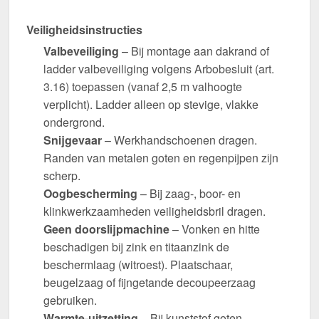
Veiligheidsinstructies
Valbeveiliging
– Bij montage aan dakrand of
ladder valbeveiliging volgens Arbobesluit (art.
3.16) toepassen (vanaf 2,5 m valhoogte
verplicht). Ladder alleen op stevige, vlakke
ondergrond.
Snijgevaar
– Werkhandschoenen dragen.
Randen van metalen goten en regenpijpen zijn
scherp.
Oogbescherming
– Bij zaag-, boor- en
klinkwerkzaamheden veiligheidsbril dragen.
Geen doorslijpmachine
– Vonken en hitte
beschadigen bij zink en titaanzink de
beschermlaag (witroest). Plaatschaar,
beugelzaag of fijngetande decoupeerzaag
gebruiken.
Warmte-uitzetting
– Bij kunststof goten