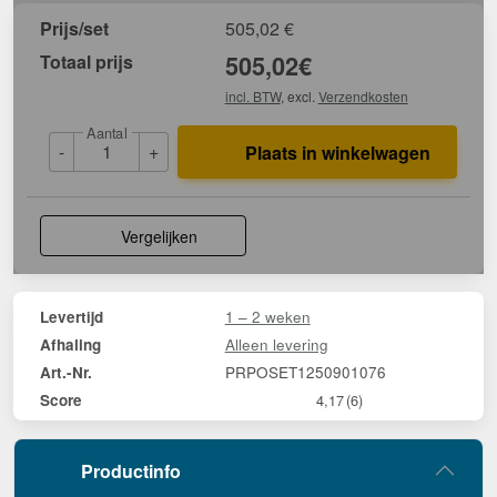
Prijs/set
505,02
€
Totaal prijs
505,02
€
incl. BTW
, excl.
Verzendkosten
Aantal
-
+
Plaats in winkelwagen
Vergelijken
1 – 2 weken
Levertijd
Alleen levering
Afhaling
PRPOSET1250901076
Art.-Nr.
Score
4,17
(6)
Productinfo