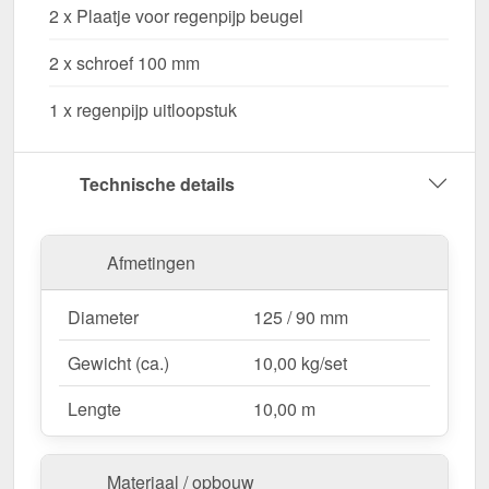
2 x Plaatje voor regenpijp beugel
Waarom Stalen dakgoot voordeelpakket 10,00
2 x schroef 100 mm
m?
Hoogwaardig Staal
– Duurzaam, stabiel &
1 x regenpijp uitloopstuk
bestand tegen weersinvloeden.
Efficiënte waterafvoer
– Optimale afmeting met
Technische details
125 / 90 mm diameter.
Eenvoudige montage
– Perfecte pasvorm voor
10,00 m lange dakgoten.
Afmetingen
UV- en corrosiebestendig
– Weerbestendig
dankzij 50 µm Polyurethan.
Diameter
125 / 90 mm
Complete set voor veilige installatie
– Alle
belangrijke onderdelen inbegrepen.
Gewicht (ca.)
10,00 kg/set
Garantie
– 15 jaar voor langdurige kwaliteit &
veiligheid.
Lengte
10,00 m
Ideaal voor de volgende toepassingen:
Materiaal / opbouw