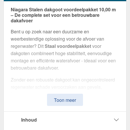
Niagara Stalen dakgoot voordeelpakket 10,00 m
– De complete set voor een betrouwbare
dakafvoer
Bent u op zoek naar een duurzame en
weerbestendige oplossing voor de afvoer van
regenwater? Dit
Staal voordeelpakket
voor
dakgoten combineert hoge stabiliteit, eenvoudige
montage en efficiënte waterafvoer - ideaal voor een
betrouwbare dakafvoer.
Zonder een robuuste dakgoot kan ongecontroleerd
regenwater schade veroorzaken aan gevels,
funderingen en buitenfaciliteiten. Dit gootsysteem is
Toon meer
speciaal ontwikkeld om een
veilige en duurzame
afwateringsoplossing
te bieden. Het maakt indruk
met zijn hoge weerstand, doordachte ontwerp en
Inhoud
eenvoudige installatie.