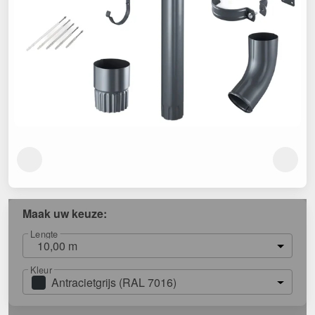
Maak uw keuze:
Lengte
10,00 m
Kleur
Antracietgrijs (RAL 7016)