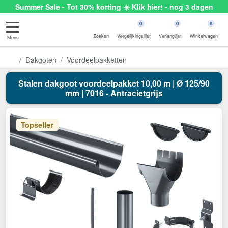
Summer Sale - Tot 30% korting ☀️ Klik hier! - nog 3 dagen
0
0
0
Zoeken
Vergelijkingslijst
Verlanglijst
Winkelwagen
Menu
Dakgoten
Voordeelpakketten
Stalen dakgoot voordeelpakket 10,00 m | Ø 125/90
mm | 7016 - Antracietgrijs
Topseller