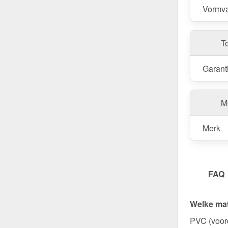
Garant
Vormva
Ideaal vo
T
Woong
gevels
Garant
Garage
water.
Tuinhu
Me
kleiner
Commer
Merk
prestat
Stalle
tegen 
FAQ
Bestel nu
Welke mat
levering &
PVC (voord
Makkelijk 