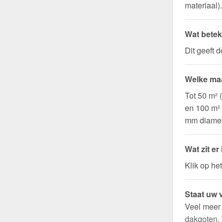
materiaal).
vast voor 
Wat betek
Dit geeft 
Welke maa
Tot 50 m² 
en 100 m²
mm diamet
Wat zit er
Klik op he
Staat uw v
Veel meer
dakgoten
.