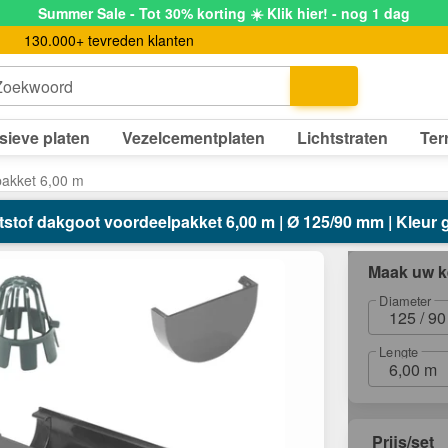
Summer Sale - Tot 30% korting ☀️ Klik hier! - nog 1 dag
130.000+ tevreden klanten
Zoekwoord
sieve platen
Vezelcementplaten
Lichtstraten
Ter
pakket 6,00 m
stof dakgoot voordeelpakket 6,00 m | Ø 125/90 mm | Kleur g
Maak uw k
Diameter
125 / 9
Lengte
6,00 m
Prijs/set