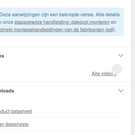
Deze aanwijzingen zijn een beknopte versie. Alle details
in onze
stapsgewijze handleiding: dakgoot monteren
en
iginele montagehandleidingen van de fabrikanten (pdf)
.
os
Alle video‘s
loads
duct datasheet
er datasheets