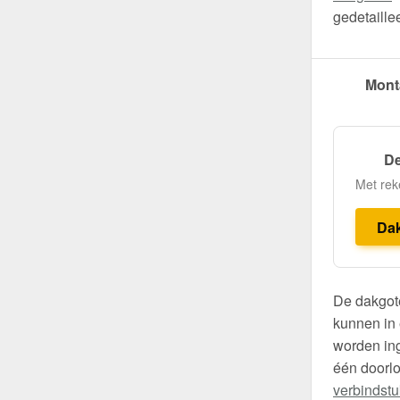
gedetaille
Mont
De
Met rek
Da
De dakgote
kunnen in 
worden ing
één doorl
verbindst