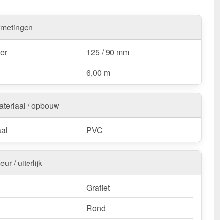
ordeelpakket ontvangt u niet alleen de de dakgoot en
, maar ook de
bijpassende toebehoren
(zie tabblad
fmetingen
oor de exacte samenstelling).
fect op elkaar afgestemd
- zo bespaart u tijd en moeite bij
er
125 / 90 mm
len en kunt u meteen beginnen met de montage.
6,00 m
unststof dakgoot voordeelpakket 6,00 m?
aardig PVC
– Duurzaam, stabiel & bestand tegen
ateriaal / opbouw
nvloeden.
ënte waterafvoer
– Optimale afmeting met 125 / 90 mm
aal
PVC
r.
udige montage
– Perfecte pasvorm voor 6,00 m lange
en.
eur / uiterlijk
weerbestendig
– Bestand tegen zonlicht, vocht en andere
ngsinvloeden.
Grafiet
e set voor veilige installatie
– Alle belangrijke
Rond
elen inbegrepen.