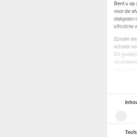
Bent u op
voor de af
dakgoten c
efficiënte
Zonder ee
schade ver
Dit gootsy
duurzame
zijn hoge 
Dit syste
beschermi
met een
d
Inho
waterafvoer
dakontwer
aan versch
Praktisch
Tech