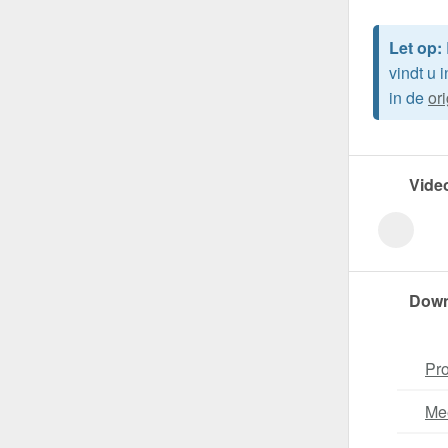
Let op:
vindt u 
in de
or
Vide
Down
Pro
Me