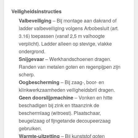
Veiligheidsinstructies
Valbeveiliging
– Bij montage aan dakrand of
ladder valbeveiliging volgens Arbobesluit (art.
3.16) toepassen (vanaf 2,5 m valhoogte
verplicht). Ladder alleen op stevige, vlakke
ondergrond.
Snijgevaar
– Werkhandschoenen dragen.
Randen van metalen goten en regenpijpen zijn
scherp.
Oogbescherming
– Bij zaag-, boor- en
klinkwerkzaamheden veiligheidsbril dragen.
Geen doorslijpmachine
– Vonken en hitte
beschadigen bij zink en titaanzink de
beschermlaag (witroest). Plaatschaar,
beugelzaag of fijngetande decoupeerzaag
gebruiken.
Warmte-uitzetting
– Bij kunststof goten