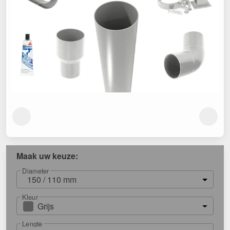
Maak uw keuze:
Diameter
150 / 110 mm
Kleur
Grijs
Lengte