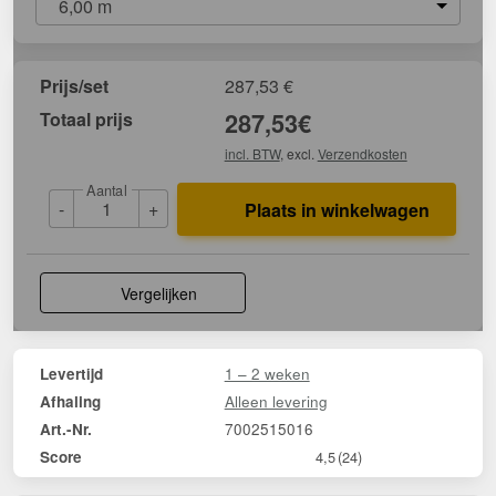
6,00 m
Prijs/set
287,53
€
Totaal prijs
287,53
€
incl. BTW
, excl.
Verzendkosten
Aantal
-
+
Plaats in winkelwagen
Vergelijken
1 – 2 weken
Levertijd
Alleen levering
Afhaling
7002515016
Art.-Nr.
Score
4,5
(24)