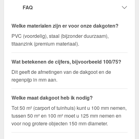
Ideaal voor de volgende toepassingen:
FAQ
Woongebouwen & aanbouw
– Effectieve
bescherming voor gevels & buitenzones.
Welke materialen zijn er voor onze dakgoten?
Garages & Carports
– Voorkomt vochtschade
PVC (voordelig), staal (bijzonder duurzaam),
en ophoping van water.
titaanzink (premium materiaal).
Tuinhuisjes & schuurtjes
– Betrouwbare
waterafvoer voor kleinere daken.
Commerciële & industriële gebouwen
– Afvoer
Wat betekenen de cijfers, bijvoorbeeld 100/75?
met hoge prestaties voor grote dakoppervlakken.
Dit geeft de afmetingen van de dakgoot en de
Stallen & agrarische gebouwen
– Beschermt
regenpijp in mm aan.
stallen en hallen tegen ophoping van water.
Welke maat dakgoot heb ik nodig?
Bestel nu Kunststof dakgoot voordeelpakket
Tot 50 m² (carport of tuinhuis) kunt u 100 mm nemen,
6,00 m – Snelle levering & met 10 jaar garantie!
tussen 50 m² en 100 m² moet u 125 mm nemen en
Makkelijk te installeren, optimale bescherming - zet
voor nog grotere objecten 150 mm diameter.
uw dakgoten vast voor een langdurige en
betrouwbare waterafvoer!