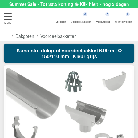
Summer Sale - Tot 30% korting ☀️ Klik hier! - nog 3 dagen
0
0
0
Zoeken
Vergelijkingslijst
Verlanglijst
Winkelwagen
Menu
Dakgoten
Voordeelpakketten
Kunststof dakgoot voordeelpakket 6,00 m | Ø
150/110 mm | Kleur grijs