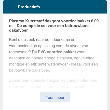
Productinfo
Plastmo Kunststof dakgoot voordeelpakket 6,00
m – De complete set voor een betrouwbare
dakafvoer
Bent u op zoek naar een duurzame en
weerbestendige oplossing voor de afvoer van
regenwater? Dit
PVC voordeelpakket
voor
dakgoten combineert hoge stabiliteit, eenvoudige
montage en efficiënte waterafvoer - ideaal voor een
betrouwbare dakafvoer.
Zonder een robuuste dakgoot kan ongecontroleerd
regenwater schade veroorzaken aan gevels,
funderingen en buitenfaciliteiten. Dit gootsysteem is
Toon meer
speciaal ontwikkeld om een
veilige en duurzame
afwateringsoplossing
te bieden. Het maakt indruk