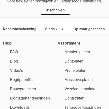
Voor newsletter inschrijven en kortingscode ontvangen.
Inschrijven
Kopersbescherming
Sinds 2004
Op maat gesneden
Hulp
Assortiment
FAQ
Metalen platen
Blog
Lichtplaten
Video's
Profielplaten
Begrippenlijst
Massieve platen
Bouwprojecten
Vezelcementplaten
Montagehandleidingen
Lichtstraten
Downloads
Terrasoverkappingen