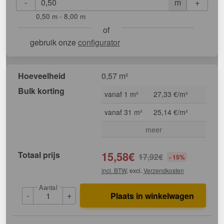
-
+
m
0,50 m - 8,00 m
of
gebruik onze
configurator
Hoeveelheid
0,57 m²
Bulk korting
vanaf 1 m²
27,33 €/m²
vanaf 31 m²
25,14 €/m²
meer
Totaal prijs
15,58
€
17,92
€
- 15%
incl. BTW
, excl.
Verzendkosten
Aantal
-
+
Plaats in winkelwagen