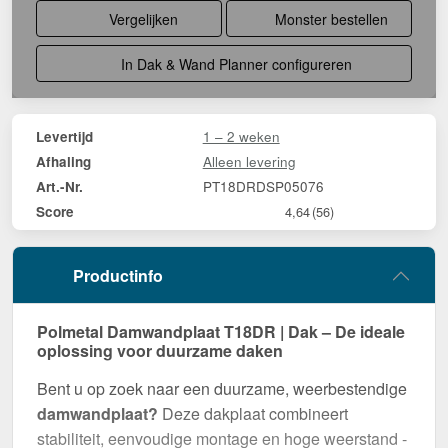
Vergelijken
Monster bestellen
In Dak & Wand Planner configureren
1 – 2 weken
Levertijd
Alleen levering
Afhaling
PT18DRDSP05076
Art.-Nr.
Score
4,64
(56)
Productinfo
Polmetal Damwandplaat T18DR | Dak – De ideale
oplossing voor duurzame daken
Bent u op zoek naar een duurzame, weerbestendige
damwandplaat?
Deze dakplaat combineert
stabiliteit, eenvoudige montage en hoge weerstand -