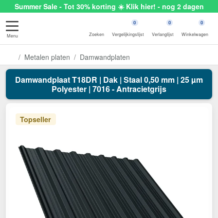
Summer Sale - Tot 30% korting ☀️ Klik hier! - nog 2 dagen
0
0
0
Zoeken
Vergelijkingslijst
Verlanglijst
Winkelwagen
Menu
Metalen platen
Damwandplaten
Damwandplaat T18DR | Dak | Staal 0,50 mm | 25 µm
Polyester | 7016 - Antracietgrijs
Topseller