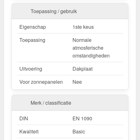
nu en profiteer van een snelle levering!
Toepassing / gebruik
Wegens maatwerk / customisatie van herroepingsrecht uitgezonderd
Eigenschap
1ste keus
Toepassing
Normale
atmosferische
omstandigheden
Uitvoering
Dakplaat
Voor zonnepanelen
Nee
Merk / classificatie
DIN
EN 1090
Kwaliteit
Basic