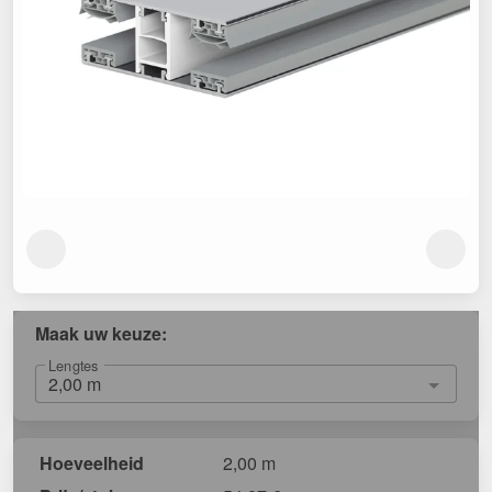
Maak uw keuze:
Lengtes
Hoeveelheid
2,00 m