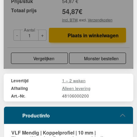
Prijs/stuk
54,87
€
Totaal prijs
54,87
€
incl. BTW
, excl.
Verzendkosten
Aantal
-
+
Plaats in winkelwagen
Vergelijken
Monster bestellen
1 – 2 weken
Levertijd
Alleen levering
Afhaling
48106000200
Art.-Nr.
Productinfo
VLF Mendig | Koppelprofiel | 10 mm |