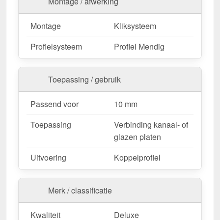
Montage / afwerking
Flexibele temperatuurnivellering
– Extra grote
insteekdiepte geeft de platen ruimte om uit te
Montage
Kliksysteem
breiden.
Profielsysteem
Profiel Mendig
Ideaal voor de volgende toepassingen:
Terrassen & carports
– Stabiele & strakke
Toepassing / gebruik
verbinding tussen meerdere lagen.
Serres & kassen
– Perfecte lichttransmissie met
Passend voor
10 mm
stevige fixatie.
Dakbedekking & bekleding
– Weerbestendige
Toepassing
Verbinding kanaal- of
bescherming.
glazen platen
Commerciële hallen & opslagruimte
–
Uitvoering
Koppelprofiel
Robuuste bevestiging voor duurzame
constructies.
Agrarische gebouwen
– Weerbestendige
Merk / classificatie
oplossing voor stallen & machinehallen.
Kwaliteit
Deluxe