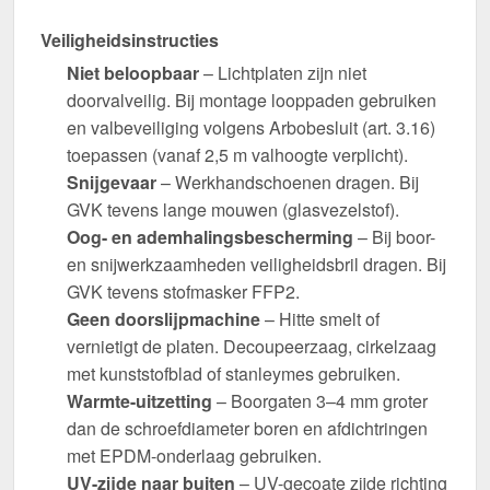
Veiligheidsinstructies
Niet beloopbaar
– Lichtplaten zijn niet
doorvalveilig. Bij montage looppaden gebruiken
en valbeveiliging volgens Arbobesluit (art. 3.16)
toepassen (vanaf 2,5 m valhoogte verplicht).
Snijgevaar
– Werkhandschoenen dragen. Bij
GVK tevens lange mouwen (glasvezelstof).
Oog- en ademhalingsbescherming
– Bij boor-
en snijwerkzaamheden veiligheidsbril dragen. Bij
GVK tevens stofmasker FFP2.
Geen doorslijpmachine
– Hitte smelt of
vernietigt de platen. Decoupeerzaag, cirkelzaag
met kunststofblad of stanleymes gebruiken.
Warmte-uitzetting
– Boorgaten 3–4 mm groter
dan de schroefdiameter boren en afdichtringen
met EPDM-onderlaag gebruiken.
UV-zijde naar buiten
– UV-gecoate zijde richting