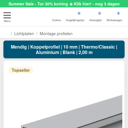
Summer Sale - Tot 30% korting ☀️ Klik hier! - nog 3 dagen
0
0
0
Zoeken
Vergelijkingslijst
Verlanglijst
Winkelwagen
Menu
Lichtplaten
Montage profielen
Mendig | Koppelprofiel | 10 mm | Thermo/Classic |
Aluminium | Blank | 2,00 m
Topseller