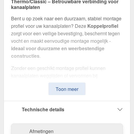
Thermo/Classic – Betrouwbare verbinding voor
kanaalplaten
Bent u op zoek naar een duurzaam, stabiel montage
profiel voor uw kanaalplaten? Deze
Koppelprofiel
zorgt voor een veilige bevestiging, beschermt tegen
vocht en maakt eenvoudige montage mogelijk -
ideaal voor duurzame en weerbestendige
constructies
.
Zonder een geschikt montage profiel kunnen
kanaalplaten wegglijden of vervormen bij
windbelasting of temperatuurschommelingen. Dit
Toon meer
profiel zorgt voor een
stabiele, flexibele en visueel
aantrekkelijke montage
.
Technische details
Gemaakt van
Aluminium en kunststof
in de
kleur
Blank
, biedt de Koppelprofiel een
breedte van 6 cm
om kanaalplaten optimaal met elkaar te verbinden.
Afmetingen
Het montage profiel
Kliksysteem
kan snel en