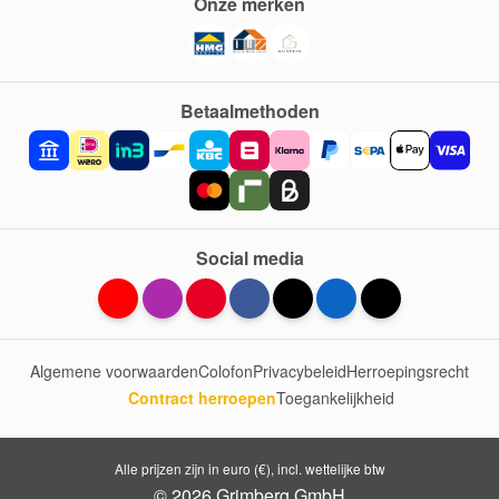
Onze merken
Betaalmethoden
Social media
Algemene voorwaarden
Colofon
Privacybeleid
Herroepingsrecht
Contract herroepen
Toegankelijkheid
Alle prijzen zijn in euro (€), incl. wettelijke btw
© 2026 Grimberg GmbH