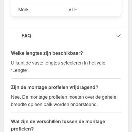
Bestel nu Mendig | Koppelprofiel | 10 mm |
Merk
VLF
Thermo/Classic – Snel geleverd en perfect op
elkaar afgestemd!
Zorg voor een stabiele en visueel aantrekkelijke
FAQ
verbinding voor uw kanaalplaten - bestel nu!
Wegens maatwerk / customisatie van herroepingsrecht uitgezonderd
Welke lengtes zijn beschikbaar?
U kunt de vaste lengtes selecteren in het veld
“Lengte”.
Zijn de montage profielen vrijdragend?
Nee. De montage profielen moeten over de gehele
breedte op een balk worden ondersteund.
Wat zijn de verschillen tussen de montage
profielen?