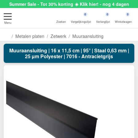
Summer Sale - Tot 30% korting ☀️ Klik hier! - nog 4 dagen
0
0
0
Zoeken
Vergelijkingslijst
Verlanglijst
Winkelwagen
Menu
Metalen platen
Zetwerk
Muuraansluiting
Muuraansluiting | 16 x 11,5 cm | 95° | Staal 0,63 mm |
25 µm Polyester | 7016 - Antracietgrijs