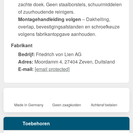
zachte doek. Geen staalborstels, schuurmiddelen
of zuurhoudende reinigers.
Montagehandleiding volgen
– Dakhelling,
overlap, bevestigingsafstanden en schroefkeuze
volgens fabrikantopgave aanhouden.
Fabrikant
Bedrijf:
Friedrich von Lien AG
Adres:
Moordamm 4, 27404 Zeven, Duitsland
E-mail:
[email protected]
Made in Germany
Geen zaagkosten
Achteraf betalen
Toebehoren