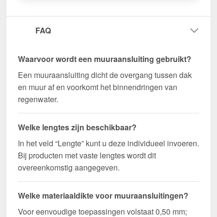
snel geleverd!
Duurzaam, weerbestendig, op maat gemaakt - bestel
FAQ
nu en profiteer van een snelle levering!
Wegens maatwerk / customisatie van herroepingsrecht uitgezonderd
Waarvoor wordt een muuraansluiting gebruikt?
Een muuraansluiting dicht de overgang tussen dak
en muur af en voorkomt het binnendringen van
regenwater.
Welke lengtes zijn beschikbaar?
In het veld “Lengte” kunt u deze individueel invoeren.
Bij producten met vaste lengtes wordt dit
overeenkomstig aangegeven.
Welke materiaaldikte voor muuraansluitingen?
Voor eenvoudige toepassingen volstaat 0,50 mm;