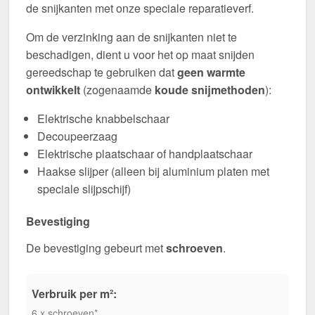
de snijkanten met onze speciale reparatieverf.
Om de verzinking aan de snijkanten niet te
beschadigen, dient u voor het op maat snijden
gereedschap te gebruiken dat
geen warmte
ontwikkelt
(zogenaamde
koude snijmethoden
):
Elektrische knabbelschaar
Decoupeerzaag
Elektrische plaatschaar of handplaatschaar
Haakse slijper (alleen bij aluminium platen met
speciale slijpschijf)
Bevestiging
De bevestiging gebeurt met
schroeven
.
Verbruik per m²:
6 x schroeven*