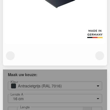
Maak uw keuze:
Kleur
Antracietgrijs (RAL 7016)
Lengte A
16 cm
Lengte