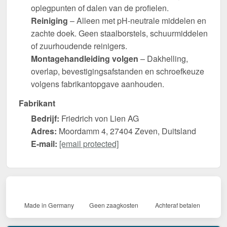
oplegpunten of dalen van de profielen.
Reiniging
– Alleen met pH-neutrale middelen en
zachte doek. Geen staalborstels, schuurmiddelen
of zuurhoudende reinigers.
Montagehandleiding volgen
– Dakhelling,
overlap, bevestigingsafstanden en schroefkeuze
volgens fabrikantopgave aanhouden.
Fabrikant
Bedrijf:
Friedrich von Lien AG
Adres:
Moordamm 4, 27404 Zeven, Duitsland
E-mail:
[email protected]
Made in Germany
Geen zaagkosten
Achteraf betalen