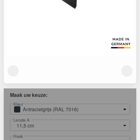
Maak uw keuze:
Kleur
Antracietgrijs (RAL 7016)
Lengte A
11,5 cm
Hoek