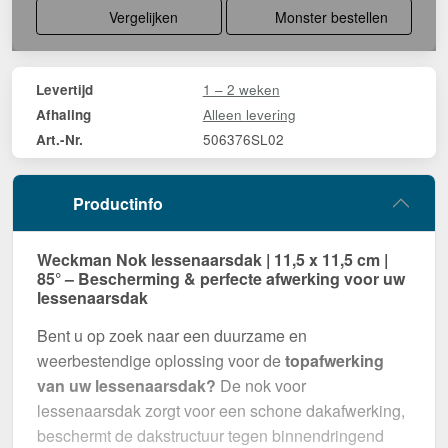
Vergelijken
Monster bestellen
1 – 2 weken
Levertijd
Alleen levering
Afhaling
506376SL02
Art.-Nr.
Productinfo
Weckman Nok lessenaarsdak | 11,5 x 11,5 cm |
85° – Bescherming & perfecte afwerking voor uw
lessenaarsdak
Bent u op zoek naar een duurzame en
weerbestendige oplossing voor de
topafwerking
van uw lessenaarsdak?
De nok voor
lessenaarsdak zorgt voor een schone dakafwerking,
beschermt de dakstructuur tegen binnendringend