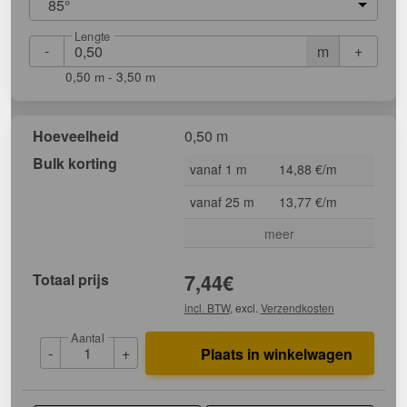
85°
Lengte
-
+
m
0,50 m - 3,50 m
Hoeveelheid
0,50 m
Bulk korting
vanaf 1 m
14,88 €/m
vanaf 25 m
13,77 €/m
meer
Totaal prijs
7,44
€
incl. BTW
, excl.
Verzendkosten
Aantal
-
+
Plaats in winkelwagen