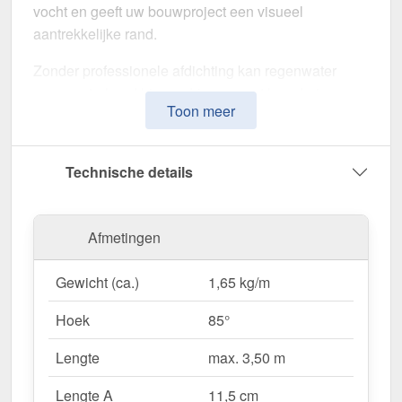
vocht en geeft uw bouwproject een visueel
aantrekkelijke rand.
Zonder professionele afdichting kan regenwater
ongecontroleerd binnendringen, met langdurige
Toon meer
schade aan de dakstructuur en gevel tot gevolg. Dit
nok voor lessenaarsdak is speciaal ontwikkeld om
de
dakrand op lange termijn af te dichten en te
Technische details
stabiliseren
. Het maakt indruk met zijn eenvoudige
montage, hoge weerstand en robuuste coating.
Afmetingen
Gemaakt van
Staal
met een
materiaaldikte van 0,63
mm
, biedt dit zetwerk een hoge stabiliteit. De
lengte
Gewicht (ca.)
1,65 kg/m
van max. 3,50 m
kunt u deze gemakkelijk aan uw
dak aanpassen. Dankzij de
25 µm polyester
Hoek
85°
coating
in
Antracietgrijs (RAL 7016)
blijft het
materiaal permanent beschermd tegen corrosie.
Lengte
max. 3,50 m
Lengte A
11,5 cm