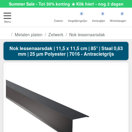
Summer Sale - Tot 30% korting ☀️ Klik hier! - nog 2 dagen
0
0
0
Zoeken
Vergelijkingslijst
Verlanglijst
Winkelwagen
Menu
Metalen platen
Zetwerk
Nok lessenaarsdak
Nok lessenaarsdak | 11,5 x 11,5 cm | 85° | Staal 0,63
mm | 25 µm Polyester | 7016 - Antracietgrijs