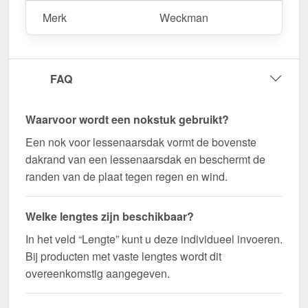
Merk
Weckman
Bestel nu Nok lessenaarsdak | 11,5 x 11,5 cm |
85° bestellen – Op maat gemaakt voor uw project
& snel geleverd!
FAQ
Duurzaam, weerbestendig, op maat gemaakt - bestel
nu en profiteer van een snelle levering!
Waarvoor wordt een nokstuk gebruikt?
Wegens maatwerk / customisatie van herroepingsrecht uitgezonderd
Een nok voor lessenaarsdak vormt de bovenste
dakrand van een lessenaarsdak en beschermt de
randen van de plaat tegen regen en wind.
Welke lengtes zijn beschikbaar?
In het veld “Lengte” kunt u deze individueel invoeren.
Bij producten met vaste lengtes wordt dit
overeenkomstig aangegeven.