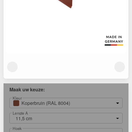
Maak uw keuze:
Kleur
Koperbruin (RAL 8004)
Lengte A
11,5 cm
Hoek