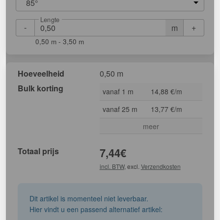
85°
Lengte
-
+
m
0,50 m - 3,50 m
Hoeveelheid
0,50 m
Bulk korting
vanaf 1 m
14,88 €/m
vanaf 25 m
13,77 €/m
meer
Totaal prijs
7,44
€
incl. BTW
, excl.
Verzendkosten
Dit artikel is momenteel niet leverbaar.
Hier vindt u een passend alternatief artikel: