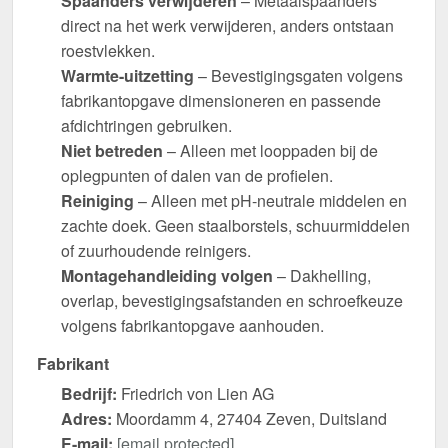
Spaanders verwijderen
– Metaalspaanders
direct na het werk verwijderen, anders ontstaan
roestvlekken.
Warmte-uitzetting
– Bevestigingsgaten volgens
fabrikantopgave dimensioneren en passende
afdichtringen gebruiken.
Niet betreden
– Alleen met looppaden bij de
oplegpunten of dalen van de profielen.
Reiniging
– Alleen met pH-neutrale middelen en
zachte doek. Geen staalborstels, schuurmiddelen
of zuurhoudende reinigers.
Montagehandleiding volgen
– Dakhelling,
overlap, bevestigingsafstanden en schroefkeuze
volgens fabrikantopgave aanhouden.
Fabrikant
Bedrijf:
Friedrich von Lien AG
Adres:
Moordamm 4, 27404 Zeven, Duitsland
E-mail:
[email protected]