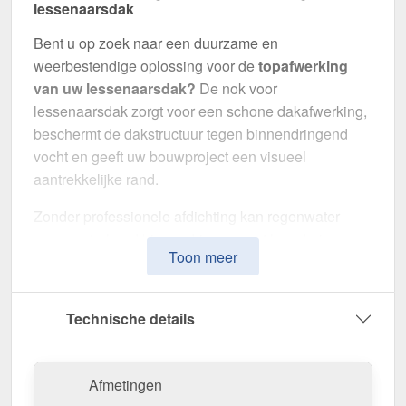
lessenaarsdak
Bent u op zoek naar een duurzame en
weerbestendige oplossing voor de
topafwerking
van uw lessenaarsdak?
De nok voor
lessenaarsdak zorgt voor een schone dakafwerking,
beschermt de dakstructuur tegen binnendringend
vocht en geeft uw bouwproject een visueel
aantrekkelijke rand.
Zonder professionele afdichting kan regenwater
ongecontroleerd binnendringen, met langdurige
Toon meer
schade aan de dakstructuur en gevel tot gevolg. Dit
nok voor lessenaarsdak is speciaal ontwikkeld om
de
dakrand op lange termijn af te dichten en te
Technische details
stabiliseren
. Het maakt indruk met zijn eenvoudige
montage, hoge weerstand en robuuste coating.
Afmetingen
Gemaakt van
Staal
met een
materiaaldikte van 0,63