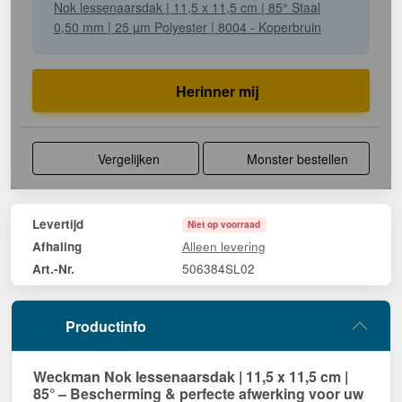
Nok lessenaarsdak | 11,5 x 11,5 cm | 85° Staal
0,50 mm | 25 µm Polyester | 8004 - Koperbruin
Herinner mij
Vergelijken
Monster bestellen
Levertijd
Niet op voorraad
Alleen levering
Afhaling
506384SL02
Art.-Nr.
Productinfo
Weckman Nok lessenaarsdak | 11,5 x 11,5 cm |
85° – Bescherming & perfecte afwerking voor uw