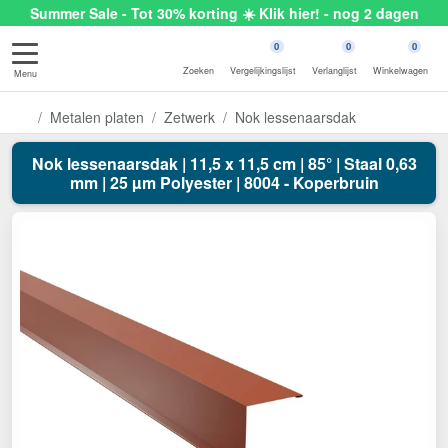
Summer Sale - Tot 30% korting ☀️ Klik hier! - nog 2 dagen
0
0
0
Zoeken
Vergelijkingslijst
Verlanglijst
Winkelwagen
Menu
Metalen platen
Zetwerk
Nok lessenaarsdak
Nok lessenaarsdak | 11,5 x 11,5 cm | 85° | Staal 0,63
mm | 25 µm Polyester | 8004 - Koperbruin