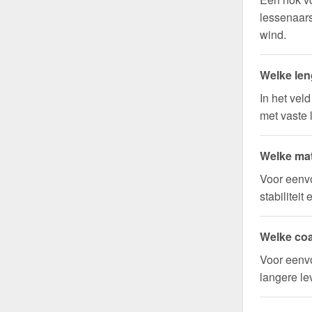
lessenaar
wind.
Welke len
In het vel
met vaste 
Welke mat
Voor eenv
stabilitei
Welke coa
Voor eenvo
langere l