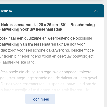
uctinfo
ok lessenaarsdak | 20 x 25 cm | 80° – Bescherming
e afwerking voor uw lessenaarsdak
 zoek naar een duurzame en weerbestendige oplossing
pafwerking van uw lessenaarsdak?
De nok voor
sdak zorgt voor een schone dakafwerking, beschermt de
ur tegen binnendringend vocht en geeft uw bouwproject
l aantrekkelijke rand.
fessionele afdichting kan regenwater ongecontroleerd
gen, met langdurige schade aan de dakstructuur en gevel
. Dit nok voor lessenaarsdak is speciaal ontwikkeld om de
 lange termijn af te dichten en te stabiliseren
. Het
ruk met zijn eenvoudige montage, hoge weerstand en
Toon meer
oating.