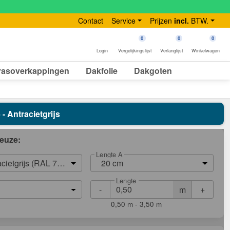
Contact
Service
Prijzen
incl.
BTW.
0
0
0
Login
Vergelijkingslijst
Verlanglijst
Winkelwagen
rasoverkappingen
Dakfolie
Dakgoten
- Antracietgrijs
euze:
Lengte A
acietgrijs (RAL 7016)
20 cm
Lengte
-
+
m
0,50 m - 3,50 m