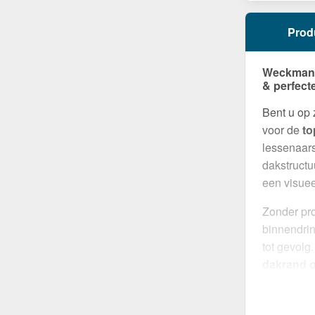
Prod
Weckman N
& perfect
Bent u op
voor de
to
lessenaar
dakstructu
een visuee
Zonder pro
binnendrin
tot gevolg
dakrand op
maakt ind
robuuste c