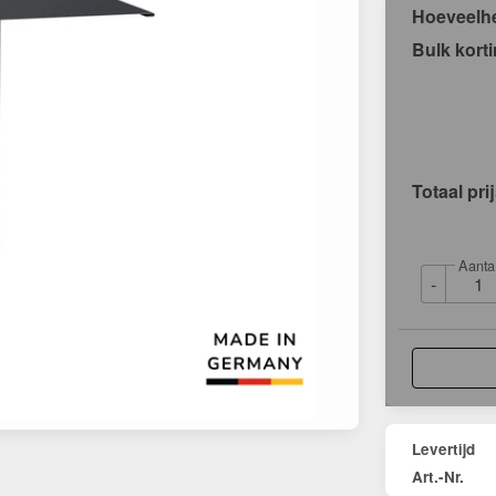
Hoeveelh
Bulk kort
Totaal pri
Aanta
-
Levertijd
Art.-Nr.