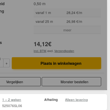
eid
0,50 m
ing
vanaf 1 m
28,24 €/m
vanaf 25 m
26,98 €/m
meer
js
14,12
€
incl. BTW
, excl.
Verzendkosten
l
+
Plaats in winkelwagen
Vergelijken
Monster bestellen
1 – 2 weken
Alleen levering
Afhaling
525076SL06