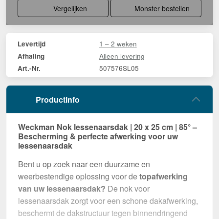
Vergelijken
Monster bestellen
1 – 2 weken
Levertijd
Alleen levering
Afhaling
507576SL05
Art.-Nr.
Productinfo
Weckman Nok lessenaarsdak | 20 x 25 cm | 85° –
Bescherming & perfecte afwerking voor uw
lessenaarsdak
Bent u op zoek naar een duurzame en
weerbestendige oplossing voor de
topafwerking
van uw lessenaarsdak?
De nok voor
lessenaarsdak zorgt voor een schone dakafwerking,
beschermt de dakstructuur tegen binnendringend