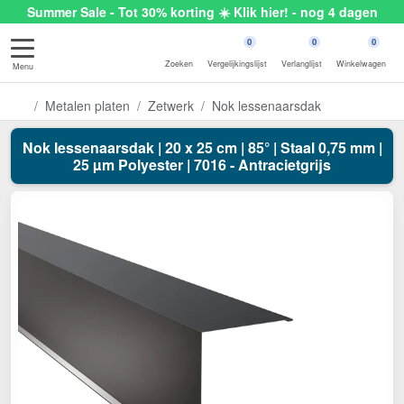
Summer Sale - Tot 30% korting ☀️ Klik hier! - nog 4 dagen
0
0
0
Zoeken
Vergelijkingslijst
Verlanglijst
Winkelwagen
Menu
Metalen platen
Zetwerk
Nok lessenaarsdak
Nok lessenaarsdak | 20 x 25 cm | 85° | Staal 0,75 mm |
25 µm Polyester | 7016 - Antracietgrijs