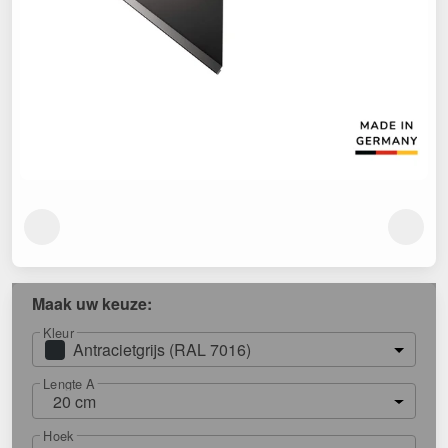
Maak uw keuze:
Kleur
Antracietgrijs (RAL 7016)
Lengte A
20 cm
Hoek