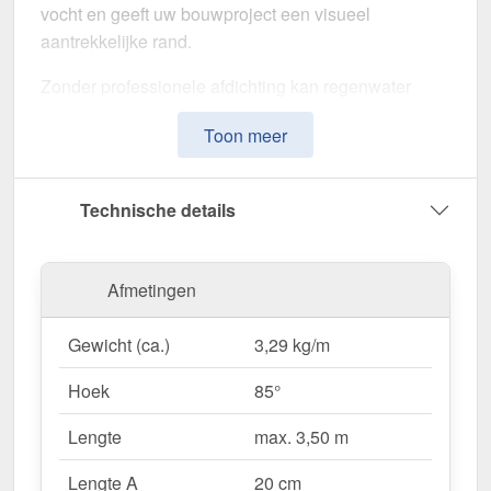
vocht en geeft uw bouwproject een visueel
aantrekkelijke rand.
Zonder professionele afdichting kan regenwater
ongecontroleerd binnendringen, met langdurige
Toon meer
schade aan de dakstructuur en gevel tot gevolg. Dit
nok voor lessenaarsdak is speciaal ontwikkeld om
de
dakrand op lange termijn af te dichten en te
Technische details
stabiliseren
. Het maakt indruk met zijn eenvoudige
montage, hoge weerstand en robuuste coating.
Afmetingen
Gemaakt van
Staal
met een
materiaaldikte van 0,75
mm
, biedt dit zetwerk een hoge stabiliteit. De
lengte
Gewicht (ca.)
3,29 kg/m
van max. 3,50 m
kunt u deze gemakkelijk aan uw
dak aanpassen. Dankzij de
25 µm polyester
Hoek
85°
coating
in
Antracietgrijs (RAL 7016)
blijft het
materiaal permanent beschermd tegen corrosie.
Lengte
max. 3,50 m
Lengte A
20 cm