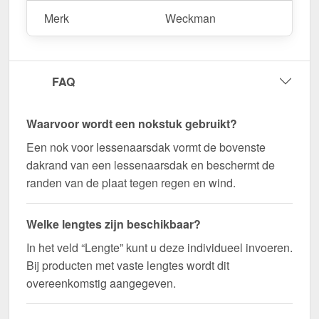
Bestel nu Nok lessenaarsdak | 20 x 25 cm | 85°
Merk
Weckman
bestellen – Op maat gemaakt voor uw project &
snel geleverd!
Duurzaam, weerbestendig, op maat gemaakt - bestel
FAQ
nu en profiteer van een snelle levering!
Wegens maatwerk / customisatie van herroepingsrecht uitgezonderd
Waarvoor wordt een nokstuk gebruikt?
Een nok voor lessenaarsdak vormt de bovenste
dakrand van een lessenaarsdak en beschermt de
randen van de plaat tegen regen en wind.
Welke lengtes zijn beschikbaar?
In het veld “Lengte” kunt u deze individueel invoeren.
Bij producten met vaste lengtes wordt dit
overeenkomstig aangegeven.