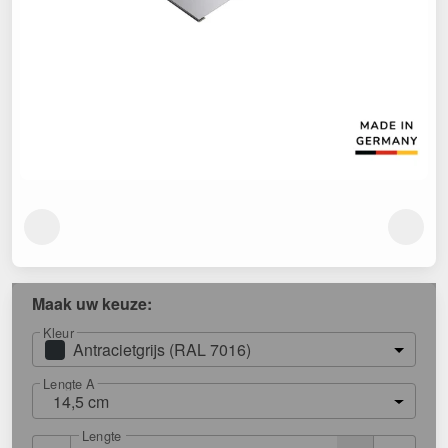
Maak uw keuze:
Kleur
Antracietgrijs (RAL 7016)
Lengte A
14,5 cm
Lengte