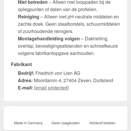
Niet betreden
– Alleen met looppaden bij de
oplegpunten of dalen van de profielen.
Reiniging
– Alleen met pH-neutrale middelen en
zachte doek. Geen staalborstels, schuurmiddelen
of zuurhoudende reinigers.
Montagehandleiding volgen
– Dakhelling,
overlap, bevestigingsafstanden en schroefkeuze
volgens fabrikantopgave aanhouden.
Fabrikant
Bedrijf:
Friedrich von Lien AG
Adres:
Moordamm 4, 27404 Zeven, Duitsland
E-mail:
[email protected]
Made in Germany
Geen zaagkosten
Achteraf betalen