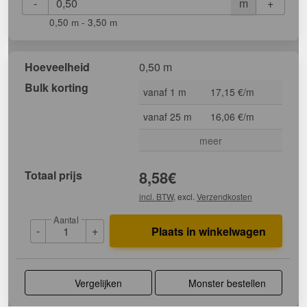
-
+
m
0,50 m - 3,50 m
Hoeveelheid
0,50 m
Bulk korting
vanaf 1 m
17,15 €/m
vanaf 25 m
16,06 €/m
meer
Totaal prijs
8,58
€
incl. BTW
, excl.
Verzendkosten
Aantal
-
+
Plaats in winkelwagen
Vergelijken
Monster bestellen