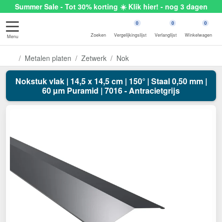
Summer Sale - Tot 30% korting ☀️ Klik hier! - nog 3 dagen
0
0
0
Zoeken
Vergelijkingslijst
Verlanglijst
Winkelwagen
Menu
Metalen platen
Zetwerk
Nok
Nokstuk vlak | 14,5 x 14,5 cm | 150° | Staal 0,50 mm |
60 µm Puramid | 7016 - Antracietgrijs