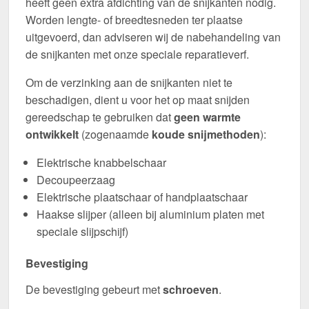
heeft geen extra afdichting van de snijkanten nodig.
Worden lengte- of breedtesneden ter plaatse
uitgevoerd, dan adviseren wij de nabehandeling van
de snijkanten met onze speciale reparatieverf.
Om de verzinking aan de snijkanten niet te
beschadigen, dient u voor het op maat snijden
gereedschap te gebruiken dat
geen warmte
ontwikkelt
(zogenaamde
koude snijmethoden
):
Elektrische knabbelschaar
Decoupeerzaag
Elektrische plaatschaar of handplaatschaar
Haakse slijper (alleen bij aluminium platen met
speciale slijpschijf)
Bevestiging
De bevestiging gebeurt met
schroeven
.