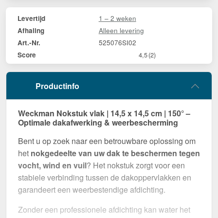
1 – 2 weken
Levertijd
Alleen levering
Afhaling
525076SI02
Art.-Nr.
Score
4,5
(2)
Productinfo
Weckman Nokstuk vlak | 14,5 x 14,5 cm | 150° –
Optimale dakafwerking & weerbescherming
Bent u op zoek naar een betrouwbare oplossing om
het
nokgedeelte van uw dak te beschermen tegen
vocht, wind en vuil
? Het nokstuk zorgt voor een
stabiele verbinding tussen de dakoppervlakken en
garandeert een weerbestendige afdichting.
Zonder een professionele afdichting kan water het