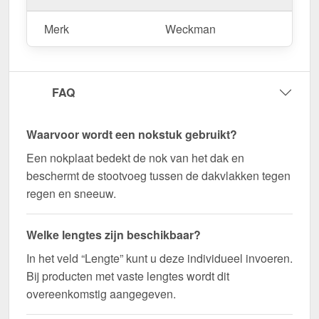
snel geleverd!
Merk
Weckman
Duurzaam, weerbestendig, op maat gemaakt - bestel
nu en profiteer van een snelle levering!
Wegens maatwerk / customisatie van herroepingsrecht uitgezonderd
FAQ
Waarvoor wordt een nokstuk gebruikt?
Een nokplaat bedekt de nok van het dak en
beschermt de stootvoeg tussen de dakvlakken tegen
regen en sneeuw.
Welke lengtes zijn beschikbaar?
In het veld “Lengte” kunt u deze individueel invoeren.
Bij producten met vaste lengtes wordt dit
overeenkomstig aangegeven.