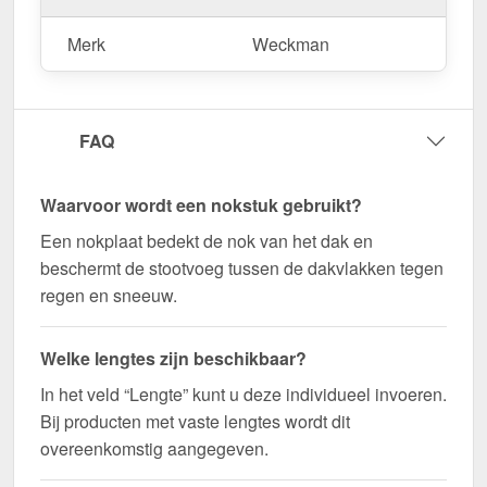
snel geleverd!
Merk
Weckman
Duurzaam, weerbestendig, op maat gemaakt - bestel
nu en profiteer van een snelle levering!
Wegens maatwerk / customisatie van herroepingsrecht uitgezonderd
FAQ
Waarvoor wordt een nokstuk gebruikt?
Een nokplaat bedekt de nok van het dak en
beschermt de stootvoeg tussen de dakvlakken tegen
regen en sneeuw.
Welke lengtes zijn beschikbaar?
In het veld “Lengte” kunt u deze individueel invoeren.
Bij producten met vaste lengtes wordt dit
overeenkomstig aangegeven.