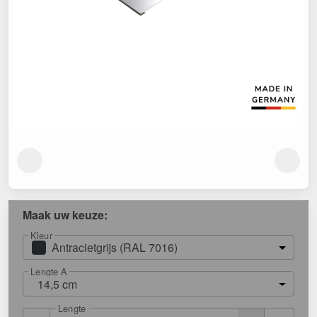
Maak uw keuze:
Kleur
Antracietgrijs (RAL 7016)
Lengte A
14,5 cm
Lengte