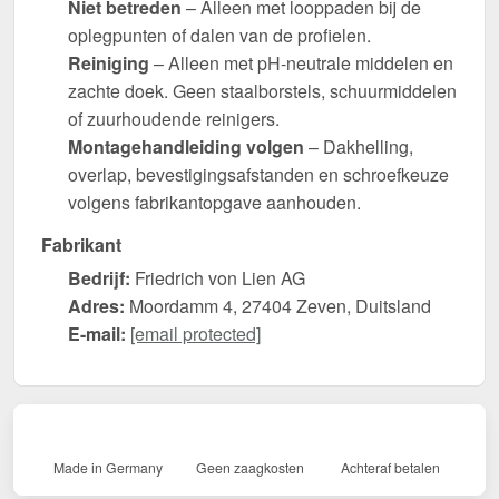
Niet betreden
– Alleen met looppaden bij de
oplegpunten of dalen van de profielen.
Reiniging
– Alleen met pH-neutrale middelen en
zachte doek. Geen staalborstels, schuurmiddelen
of zuurhoudende reinigers.
Montagehandleiding volgen
– Dakhelling,
overlap, bevestigingsafstanden en schroefkeuze
volgens fabrikantopgave aanhouden.
Fabrikant
Bedrijf:
Friedrich von Lien AG
Adres:
Moordamm 4, 27404 Zeven, Duitsland
E-mail:
[email protected]
Made in Germany
Geen zaagkosten
Achteraf betalen