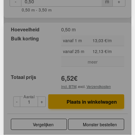
-
+
m
0,50 m - 3,50 m
Hoeveelheid
0,50 m
Bulk korting
vanaf 1 m
13,03 €/m
vanaf 25 m
12,13 €/m
meer
Totaal prijs
6,52
€
incl. BTW
, excl.
Verzendkosten
Aantal
-
+
Plaats in winkelwagen
Vergelijken
Monster bestellen