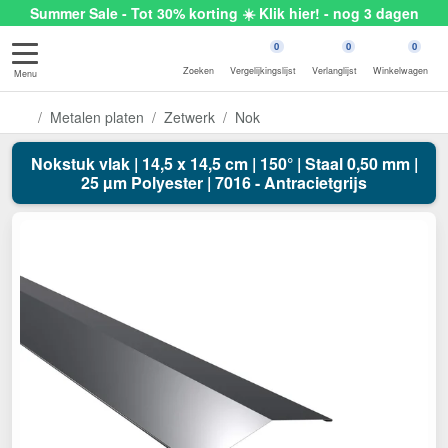
Summer Sale - Tot 30% korting ☀️ Klik hier! - nog 3 dagen
0
0
0
Zoeken
Vergelijkingslijst
Verlanglijst
Winkelwagen
Menu
Metalen platen
Zetwerk
Nok
Nokstuk vlak | 14,5 x 14,5 cm | 150° | Staal 0,50 mm |
25 µm Polyester | 7016 - Antracietgrijs