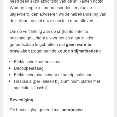
heeft geen extra afdichting van de snijkanten nodig.
Worden lengte- of breedtesneden ter plaatse
uitgevoerd, dan adviseren wij de nabehandeling van
de snijkanten met onze speciale reparatieverf.
Om de verzinking aan de snijkanten niet te
beschadigen, dient u voor het op maat snijden
gereedschap te gebruiken dat
geen warmte
ontwikkelt
(zogenaamde
koude snijmethoden
):
Elektrische knabbelschaar
Decoupeerzaag
Elektrische plaatschaar of handplaatschaar
Haakse slijper (alleen bij aluminium platen met
speciale slijpschijf)
Bevestiging
De bevestiging gebeurt met
schroeven
.