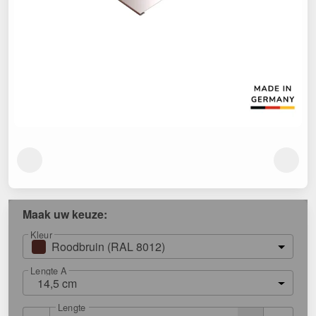
Maak uw keuze:
Kleur
Roodbruin (RAL 8012)
Lengte A
14,5 cm
Lengte