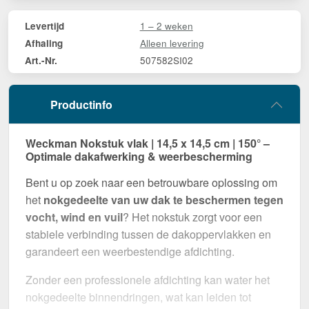
1 – 2 weken
Levertijd
Alleen levering
Afhaling
507582SI02
Art.-Nr.
Productinfo
Weckman Nokstuk vlak | 14,5 x 14,5 cm | 150° –
Optimale dakafwerking & weerbescherming
Bent u op zoek naar een betrouwbare oplossing om
het
nokgedeelte van uw dak te beschermen tegen
vocht, wind en vuil
? Het nokstuk zorgt voor een
stabiele verbinding tussen de dakoppervlakken en
garandeert een weerbestendige afdichting.
Zonder een professionele afdichting kan water het
nokgedeelte binnendringen, wat kan leiden tot