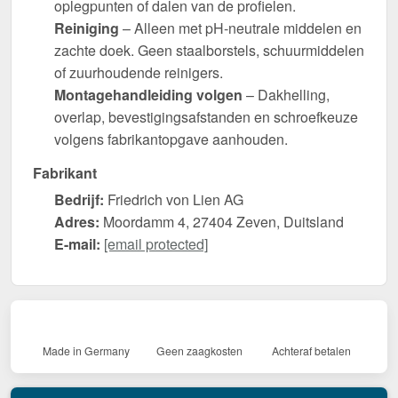
oplegpunten of dalen van de profielen.
Reiniging
– Alleen met pH-neutrale middelen en
zachte doek. Geen staalborstels, schuurmiddelen
of zuurhoudende reinigers.
Montagehandleiding volgen
– Dakhelling,
overlap, bevestigingsafstanden en schroefkeuze
volgens fabrikantopgave aanhouden.
Fabrikant
Bedrijf:
Friedrich von Lien AG
Adres:
Moordamm 4, 27404 Zeven, Duitsland
E-mail:
[email protected]
Made in Germany
Geen zaagkosten
Achteraf betalen