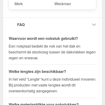
Merk
Weckman
Duurzaam, weerbestendig, op maat gemaakt - bestel
nu en profiteer van een snelle levering!
Wegens maatwerk / customisatie van herroepingsrecht uitgezonderd
FAQ
Waarvoor wordt een nokstuk gebruikt?
Een nokplaat bedekt de nok van het dak en
beschermt de stootvoeg tussen de dakvlakken tegen
regen en sneeuw.
Welke lengtes zijn beschikbaar?
In het veld “Lengte” kunt u deze individueel invoeren.
Bij producten met vaste lengtes wordt dit
overeenkomstig aangegeven.
Welke materiaaldikte voor nokstukken?