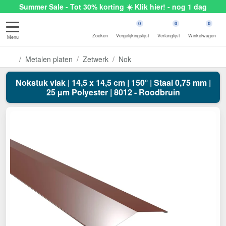
Summer Sale - Tot 30% korting ☀️ Klik hier! - nog 1 dag
0
0
0
Zoeken
Vergelijkingslijst
Verlanglijst
Winkelwagen
Menu
Metalen platen
Zetwerk
Nok
Nokstuk vlak | 14,5 x 14,5 cm | 150° | Staal 0,75 mm |
25 µm Polyester | 8012 - Roodbruin