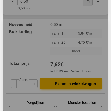
-
+
m
0,50 m - 3,50 m
Hoeveelheid
0,50 m
Bulk korting
vanaf 1 m
15,84 €/m
vanaf 25 m
14,75 €/m
meer
Totaal prijs
7,92
€
incl. BTW
, excl.
Verzendkosten
Aantal
-
+
Plaats in winkelwagen
Vergelijken
Monster bestellen