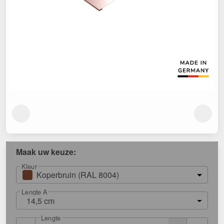
Maak uw keuze:
Kleur
Koperbruin (RAL 8004)
Lengte A
14,5 cm
Lengte