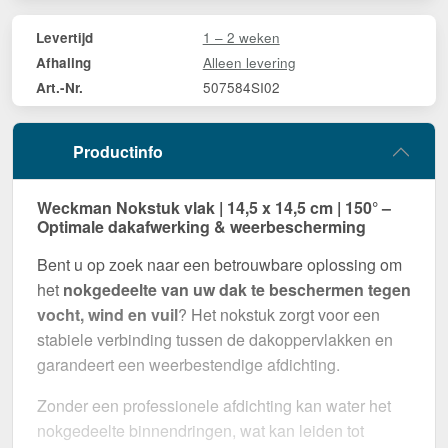
1 – 2 weken
Levertijd
Alleen levering
Afhaling
507584SI02
Art.-Nr.
Productinfo
Weckman Nokstuk vlak | 14,5 x 14,5 cm | 150° –
Optimale dakafwerking & weerbescherming
Bent u op zoek naar een betrouwbare oplossing om
het
nokgedeelte van uw dak te beschermen tegen
vocht, wind en vuil
? Het nokstuk zorgt voor een
stabiele verbinding tussen de dakoppervlakken en
garandeert een weerbestendige afdichting.
Zonder een professionele afdichting kan water het
nokgedeelte binnendringen, wat kan leiden tot