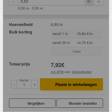
-
+
m
0,50 m - 3,50 m
Hoeveelheid
0,50 m
Bulk korting
vanaf 1 m
15,84 €/m
vanaf 25 m
14,75 €/m
meer
Totaal prijs
7,92
€
incl. BTW
, excl.
Verzendkosten
Aantal
-
+
Plaats in winkelwagen
Vergelijken
Monster bestellen