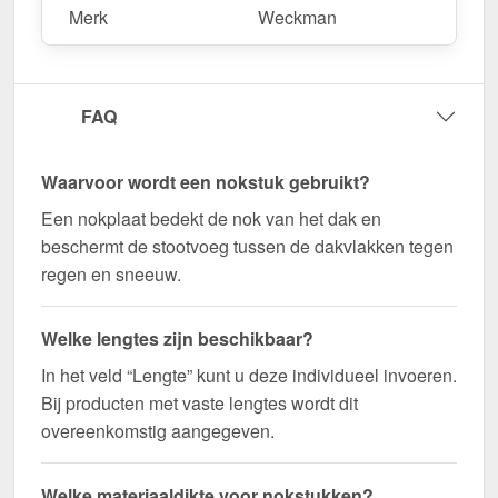
Merk
Weckman
Duurzaam, weerbestendig, op maat gemaakt - bestel
nu en profiteer van een snelle levering!
Wegens maatwerk / customisatie van herroepingsrecht uitgezonderd
FAQ
Waarvoor wordt een nokstuk gebruikt?
Een nokplaat bedekt de nok van het dak en
beschermt de stootvoeg tussen de dakvlakken tegen
regen en sneeuw.
Welke lengtes zijn beschikbaar?
In het veld “Lengte” kunt u deze individueel invoeren.
Bij producten met vaste lengtes wordt dit
overeenkomstig aangegeven.
Welke materiaaldikte voor nokstukken?