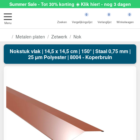
Summer Sale - Tot 30% korting ☀️ Klik hier! - nog 3 dagen
0
0
0
Zoeken
Vergelijkingslijst
Verlanglijst
Winkelwagen
Menu
Metalen platen
Zetwerk
Nok
Nokstuk vlak | 14,5 x 14,5 cm | 150° | Staal 0,75 mm |
25 µm Polyester | 8004 - Koperbruin