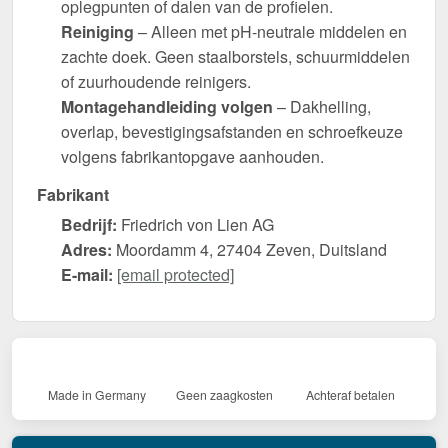
oplegpunten of dalen van de profielen.
Reiniging
– Alleen met pH-neutrale middelen en
zachte doek. Geen staalborstels, schuurmiddelen
of zuurhoudende reinigers.
Montagehandleiding volgen
– Dakhelling,
overlap, bevestigingsafstanden en schroefkeuze
volgens fabrikantopgave aanhouden.
Fabrikant
Bedrijf:
Friedrich von Lien AG
Adres:
Moordamm 4, 27404 Zeven, Duitsland
E-mail:
[email protected]
Made in Germany
Geen zaagkosten
Achteraf betalen