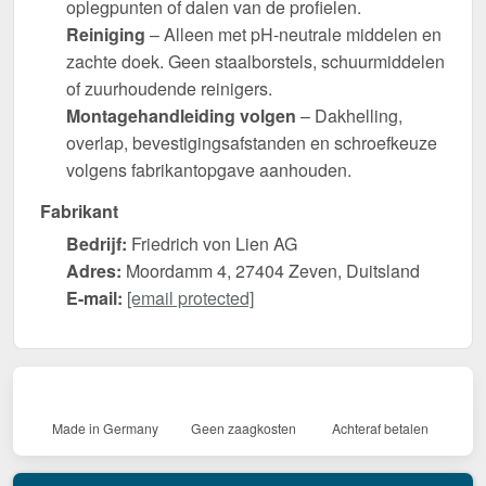
oplegpunten of dalen van de profielen.
Reiniging
– Alleen met pH-neutrale middelen en
zachte doek. Geen staalborstels, schuurmiddelen
of zuurhoudende reinigers.
Montagehandleiding volgen
– Dakhelling,
overlap, bevestigingsafstanden en schroefkeuze
volgens fabrikantopgave aanhouden.
Fabrikant
Bedrijf:
Friedrich von Lien AG
Adres:
Moordamm 4, 27404 Zeven, Duitsland
E-mail:
[email protected]
Made in Germany
Geen zaagkosten
Achteraf betalen