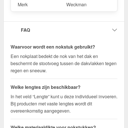
Merk
Weckman
snel geleverd!
Duurzaam, weerbestendig, op maat gemaakt - bestel
nu en profiteer van een snelle levering!
FAQ
Wegens maatwerk / customisatie van herroepingsrecht uitgezonderd
Waarvoor wordt een nokstuk gebruikt?
Een nokplaat bedekt de nok van het dak en
beschermt de stootvoeg tussen de dakvlakken tegen
regen en sneeuw.
Welke lengtes zijn beschikbaar?
In het veld “Lengte” kunt u deze individueel invoeren.
Bij producten met vaste lengtes wordt dit
overeenkomstig aangegeven.
Welke materiaaldikte voor nokstukken?