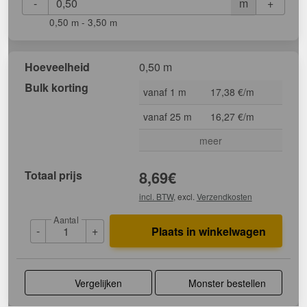
-
+
m
0,50 m - 3,50 m
Hoeveelheid
0,50 m
Bulk korting
vanaf 1 m
17,38 €/m
vanaf 25 m
16,27 €/m
meer
Totaal prijs
8,69
€
incl. BTW
, excl.
Verzendkosten
Aantal
-
+
Plaats in winkelwagen
Vergelijken
Monster bestellen