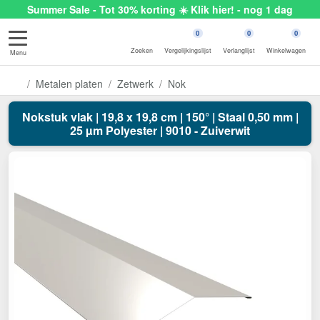
Summer Sale - Tot 30% korting ☀️ Klik hier! - nog 1 dag
0
0
0
Zoeken
Vergelijkingslijst
Verlanglijst
Winkelwagen
Menu
Metalen platen
Zetwerk
Nok
Nokstuk vlak | 19,8 x 19,8 cm | 150° | Staal 0,50 mm |
25 µm Polyester | 9010 - Zuiverwit