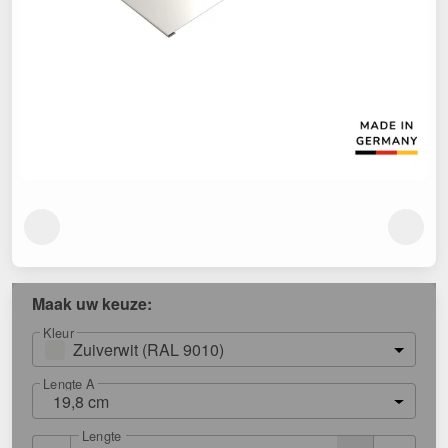
Maak uw keuze:
Kleur
Zuiverwit (RAL 9010)
Lengte A
19,8 cm
Lengte