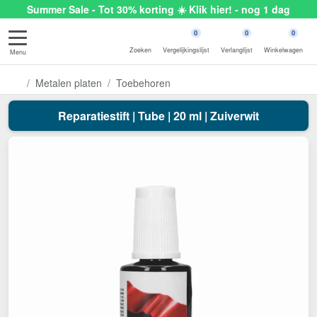
Summer Sale - Tot 30% korting ☀️ Klik hier! - nog 1 dag
0
0
0
Zoeken
Vergelijkingslijst
Verlanglijst
Winkelwagen
Menu
Metalen platen
Toebehoren
Reparatiestift | Tube | 20 ml | Zuiverwit