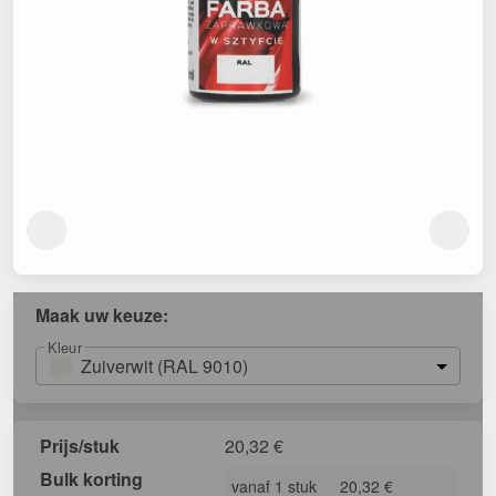
Maak uw keuze:
Kleur
Zuiverwit (RAL 9010)
Prijs/stuk
20,32
€
Bulk korting
vanaf 1 stuk
20,32 €