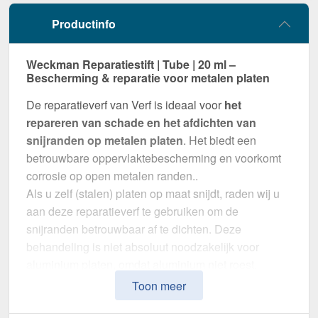
Productinfo
Weckman Reparatiestift | Tube | 20 ml –
Bescherming & reparatie voor metalen platen
De reparatieverf van Verf is ideaal voor
het
repareren van schade en het afdichten van
snijranden op metalen platen
. Het biedt een
betrouwbare oppervlaktebescherming en voorkomt
corrosie op open metalen randen..
Als u zelf (stalen) platen op maat snijdt, raden wij u
aan deze reparatieverf te gebruiken om de
snijranden betrouwbaar af te dichten. Deze
behandeling is niet absoluut noodzakelijk voor
aluminium platen, omdat aluminium niet roest.
Toon meer
Waarom Reparatiestift | Tube | 20 ml?
Perfect passende kleur
– In Zuiverwit (RAL