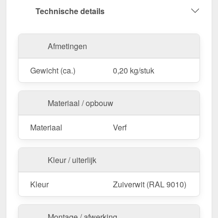
9010) voor een onopvallende reparatie.
Technische details
Gemakkelijk te gebruiken
– Sneldrogend en
gemakkelijk aan te brengen.
Effectieve bescherming
– Dicht snijranden af &
Afmetingen
beschermt tegen verwering.
Praktische grootte
– 20 ml, ideaal voor gerichte
Gewicht (ca.)
0,20 kg/stuk
reparaties.
Bestel nu Reparatiestift | Tube | 20 ml – Voor
Materiaal / opbouw
langdurige bescherming & een vlekkeloos
oppervlak!
Materiaal
Verf
Kleur / uiterlijk
Kleur
Zuiverwit (RAL 9010)
Montage / afwerking