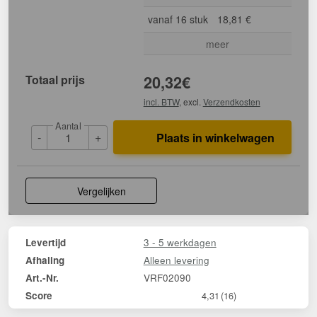
vanaf 16 stuk
18,81 €
meer
Totaal prijs
20,32
€
incl. BTW
, excl.
Verzendkosten
Aantal
-
+
Plaats in winkelwagen
Vergelijken
3 - 5 werkdagen
Levertijd
Alleen levering
Afhaling
VRF02090
Art.-Nr.
Score
4,31
(16)