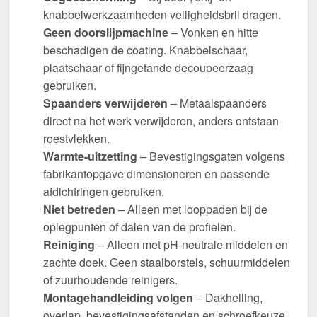
knabbelwerkzaamheden veiligheidsbril dragen.
Geen doorslijpmachine
– Vonken en hitte
beschadigen de coating. Knabbelschaar,
plaatschaar of fijngetande decoupeerzaag
gebruiken.
Spaanders verwijderen
– Metaalspaanders
direct na het werk verwijderen, anders ontstaan
roestvlekken.
Warmte-uitzetting
– Bevestigingsgaten volgens
fabrikantopgave dimensioneren en passende
afdichtringen gebruiken.
Niet betreden
– Alleen met looppaden bij de
oplegpunten of dalen van de profielen.
Reiniging
– Alleen met pH-neutrale middelen en
zachte doek. Geen staalborstels, schuurmiddelen
of zuurhoudende reinigers.
Montagehandleiding volgen
– Dakhelling,
overlap, bevestigingsafstanden en schroefkeuze