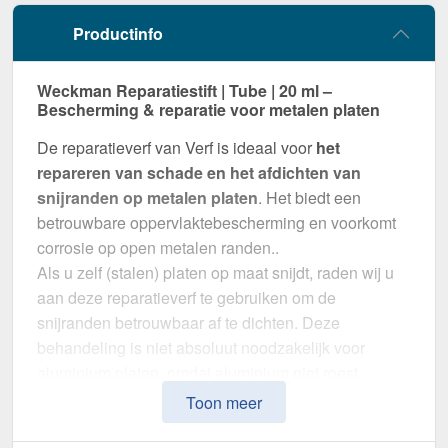
Productinfo
Weckman Reparatiestift | Tube | 20 ml –
Bescherming & reparatie voor metalen platen
De reparatieverf van Verf is ideaal voor
het
repareren van schade en het afdichten van
snijranden op metalen platen
. Het biedt een
betrouwbare oppervlaktebescherming en voorkomt
corrosie op open metalen randen..
Als u zelf (stalen) platen op maat snijdt, raden wij u
aan deze reparatieverf te gebruiken om de
snijranden betrouwbaar af te dichten. Deze
behandeling is niet absoluut noodzakelijk voor
aluminium platen, omdat aluminium niet roest.
Toon meer
Waarom Reparatiestift | Tube | 20 ml?
Perfect passende kleur
– In Grijs