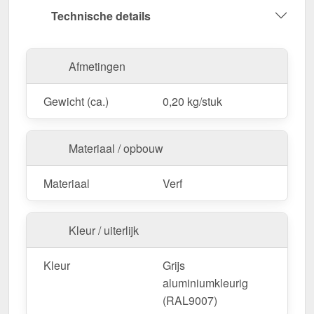
aluminiumkleurig (RAL9007) voor een
Technische details
onopvallende reparatie.
Gemakkelijk te gebruiken
– Sneldrogend en
gemakkelijk aan te brengen.
Afmetingen
Effectieve bescherming
– Dicht snijranden af &
beschermt tegen verwering.
Gewicht (ca.)
0,20 kg/stuk
Praktische grootte
– 20 ml, ideaal voor gerichte
reparaties.
Materiaal / opbouw
Bestel nu Reparatiestift | Tube | 20 ml – Voor
langdurige bescherming & een vlekkeloos
Materiaal
Verf
oppervlak!
Kleur / uiterlijk
Kleur
Grijs
aluminiumkleurig
(RAL9007)