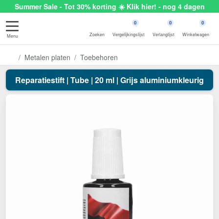
Summer Sale - Tot 30% korting ☀️ Klik hier! - nog 4 dagen
0
0
0
Zoeken
Vergelijkingslijst
Verlanglijst
Winkelwagen
Menu
Metalen platen
Toebehoren
Reparatiestift | Tube | 20 ml | Grijs aluminiumkleurig