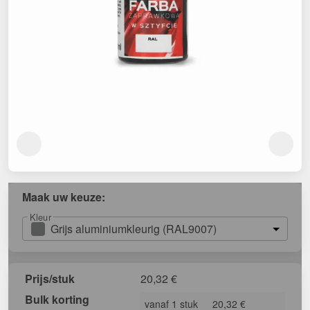
Maak uw keuze:
Kleur
Grijs aluminiumkleurig (RAL9007)
Prijs/stuk
20,32
€
Bulk korting
vanaf 1 stuk
20,32 €