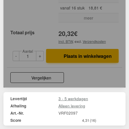
vanaf 16 stuk
18,81 €
meer
Totaal prijs
20,32
€
incl. BTW
, excl.
Verzendkosten
Aantal
-
+
Plaats in winkelwagen
Vergelijken
3 - 5 werkdagen
Levertijd
Alleen levering
Afhaling
VRF02097
Art.-Nr.
Score
4,31
(16)