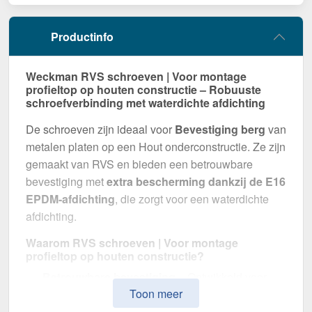
Productinfo
Weckman RVS schroeven | Voor montage
profieltop op houten constructie – Robuuste
schroefverbinding met waterdichte afdichting
De schroeven zijn ideaal voor
Bevestiging berg
van
metalen platen op een Hout onderconstructie. Ze zijn
gemaakt van RVS en bieden een betrouwbare
bevestiging met
extra bescherming dankzij de E16
EPDM-afdichting
, die zorgt voor een waterdichte
afdichting.
Waarom RVS schroeven | Voor montage
profieltop op houten constructie?
Betrouwbare bevestiging
– Ontwikkeld voor
Toon meer
Bevestiging berg.
Hoge weerstand
– RVS, voor optimale