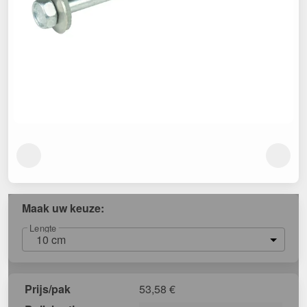
Maak uw keuze:
Lengte
10 cm
Prijs/pak
53,58
€