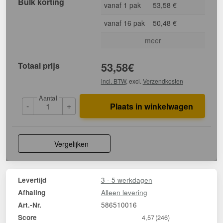
Bulk korting
vanaf 1 pak
53,58 €
vanaf 16 pak
50,48 €
meer
Totaal prijs
53,58
€
incl. BTW
, excl.
Verzendkosten
Aantal
-
+
Plaats in winkelwagen
Vergelijken
3 - 5 werkdagen
Levertijd
Alleen levering
Afhaling
586510016
Art.-Nr.
Score
4,57
(246)