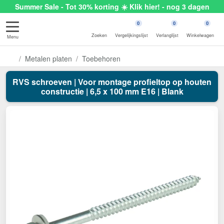
Summer Sale - Tot 30% korting ☀️ Klik hier! - nog 3 dagen
0
0
0
Zoeken
Vergelijkingslijst
Verlanglijst
Winkelwagen
Menu
Metalen platen
Toebehoren
RVS schroeven | Voor montage profieltop op houten
constructie | 6,5 x 100 mm E16 | Blank