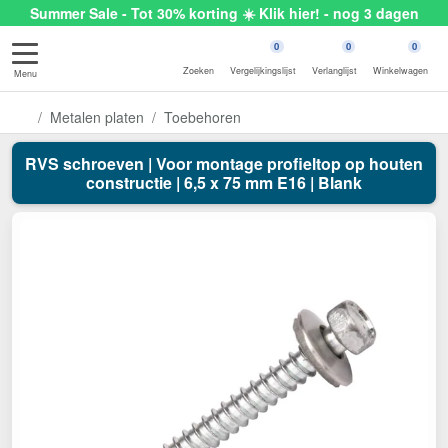
Summer Sale - Tot 30% korting ☀️ Klik hier! - nog 3 dagen
0
0
0
Zoeken
Vergelijkingslijst
Verlanglijst
Winkelwagen
Menu
Metalen platen
Toebehoren
RVS schroeven | Voor montage profieltop op houten
constructie | 6,5 x 75 mm E16 | Blank