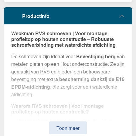
Productinfo
Weckman RVS schroeven | Voor montage
profieltop op houten constructie – Robuuste
schroefverbinding met waterdichte afdichting
De schroeven zijn ideaal voor
Bevestiging berg
van
metalen platen op een Hout onderconstructie. Ze zijn
gemaakt van RVS en bieden een betrouwbare
bevestiging met
extra bescherming dankzij de E16
EPDM-afdichting
, die zorgt voor een waterdichte
afdichting.
Waarom RVS schroeven | Voor montage
profieltop op houten constructie?
Betrouwbare bevestiging
– Ontwikkeld voor
Toon meer
Bevestiging berg.
Hoge weerstand
– RVS, voor optimale