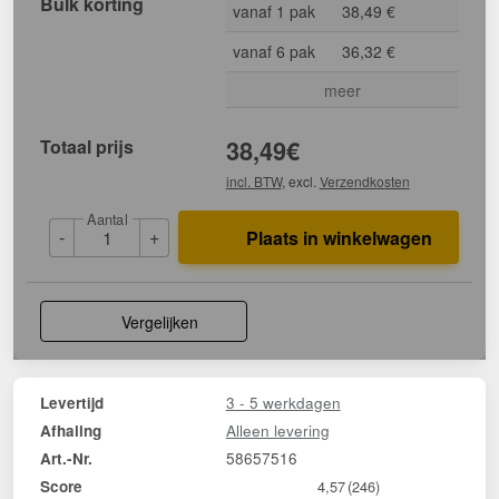
Bulk korting
vanaf 1 pak
38,49 €
vanaf 6 pak
36,32 €
meer
Totaal prijs
38,49
€
incl. BTW
, excl.
Verzendkosten
Aantal
-
+
Plaats in winkelwagen
Vergelijken
3 - 5 werkdagen
Levertijd
Alleen levering
Afhaling
58657516
Art.-Nr.
Score
4,57
(246)