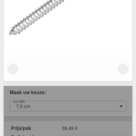
Maak uw keuze:
Lengte
7,5 cm
Prijs/pak
38,49
€