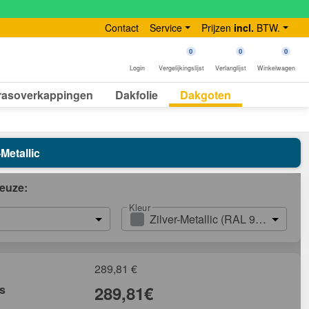
Contact
Service
Prijzen
incl.
BTW.
0
0
0
Login
Vergelijkingslijst
Verlanglijst
Winkelwagen
rasoverkappingen
Dakfolie
Dakgoten
Metallic
euze:
Kleur
Zilver-Metallic (RAL 9006)
289,81
€
js
289,81
€