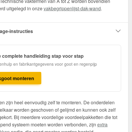
 Technische vaktermen van A tot Z worden bovendien
erd uitgelegd in onze
vakbegrippenlijst-dak-wand
.
age-instructies
 complete handleiding stap voor stap
enhulp en fabrikantgegevens voor goot en regenpijp
kgoot monteren
n zijn heel eenvoudig zelf te monteren. De onderdelen
elkaar worden geschoven of gelijmd en kunnen ook zelf
ekort. Bij meerdere voordelige voordeelpakketten die tot
opend systeem moeten worden verbonden, zijn
extra
ukken
nodig, die apart moeten worden besteld.