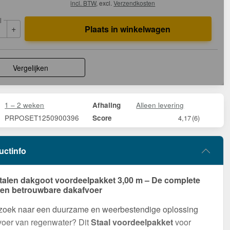
incl. BTW
, excl.
Verzendkosten
l
+
Plaats in winkelwagen
Vergelijken
1 – 2 weken
Alleen levering
Afhaling
PRPOSET1250900396
Score
4,17
(6)
uctinfo
talen dakgoot voordeelpakket 3,00 m – De complete
een betrouwbare dakafvoer
 zoek naar een duurzame en weerbestendige oplossing
voer van regenwater? Dit
Staal voordeelpakket
voor