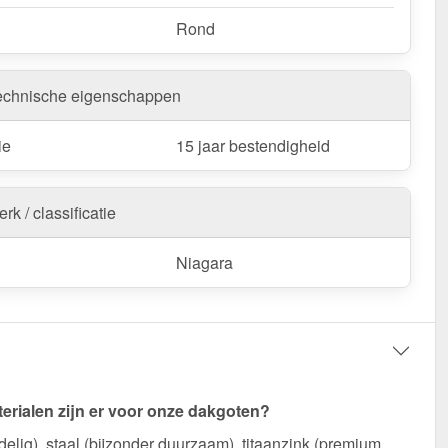
Rond
echnische eigenschappen
ie
15 jaar bestendigheid
rk / classificatie
Niagara
erialen zijn er voor onze dakgoten?
elig), staal (bijzonder duurzaam), titaanzink (premium