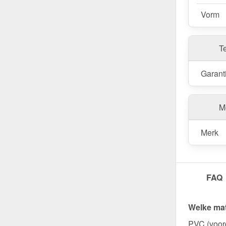
Vorm
T
Garant
Me
Merk
FAQ
Welke mat
PVC (voord