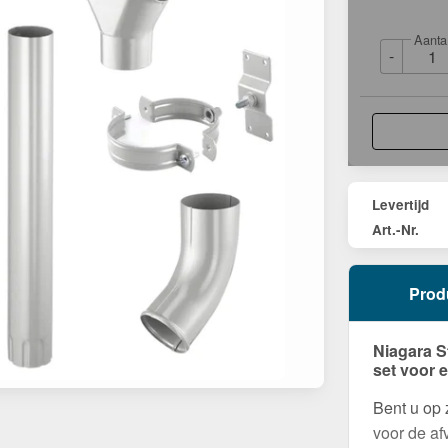
Aanta
-
Levertijd
Art.-Nr.
Prod
Niagara S
set voor 
Bent u op
voor de af