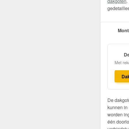
dakgoten
.
gedetaille
Mont
De
Met rek
Da
De dakgote
kunnen in 
worden ing
één doorl
verbindst