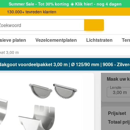
Summer Sale - Tot 30% korting ☀️ Klik hier! - nog 4 dagen
130.000+ tevreden klanten
Zoekwoord
sieve platen
Vezelcementplaten
Lichtstraten
Ter
ket 3,00 m
dakgoot voordeelpakket 3,00 m | Ø 125/90 mm | 9006 - Zilver-
Maak uw k
Lengte
3,00 m
Prijs/set
Totaal pri