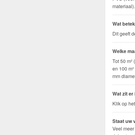
materiaal).
Wat betek
Dit geeft 
Welke maa
Tot 50 m² 
en 100 m²
mm diamet
Wat zit er
Klik op he
Staat uw v
Veel meer