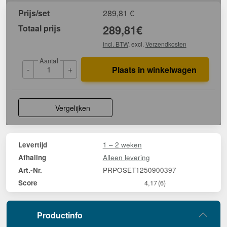
Prijs/set
289,81
€
Totaal prijs
289,81
€
incl. BTW
, excl.
Verzendkosten
Aantal
-
+
Plaats in winkelwagen
Vergelijken
1 – 2 weken
Levertijd
Alleen levering
Afhaling
PRPOSET1250900397
Art.-Nr.
Score
4,17
(6)
Productinfo