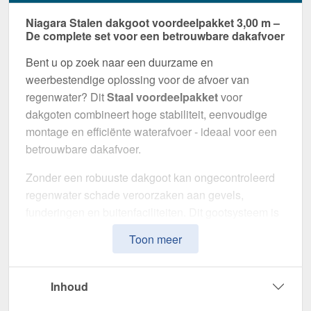
Niagara Stalen dakgoot voordeelpakket 3,00 m –
De complete set voor een betrouwbare dakafvoer
Bent u op zoek naar een duurzame en
weerbestendige oplossing voor de afvoer van
regenwater? Dit
Staal voordeelpakket
voor
dakgoten combineert hoge stabiliteit, eenvoudige
montage en efficiënte waterafvoer - ideaal voor een
betrouwbare dakafvoer.
Zonder een robuuste dakgoot kan ongecontroleerd
regenwater schade veroorzaken aan gevels,
funderingen en buitenfaciliteiten. Dit gootsysteem is
speciaal ontwikkeld om een
veilige en duurzame
Toon meer
afwateringsoplossing
te bieden. Het maakt indruk
met zijn hoge weerstand, doordachte ontwerp en
eenvoudige installatie.
Inhoud
Gemaakt van
Staal
met
50 µm Polyurethan