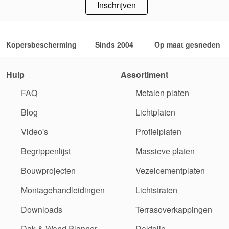
Inschrijven
Kopersbescherming
Sinds 2004
Op maat gesneden
Hulp
Assortiment
FAQ
Metalen platen
Blog
Lichtplaten
Video's
Profielplaten
Begrippenlijst
Massieve platen
Bouwprojecten
Vezelcementplaten
Montagehandleidingen
Lichtstraten
Downloads
Terrasoverkappingen
Dak & Wand Planner
Dakfolie