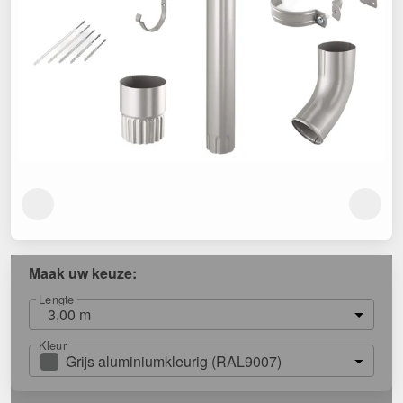
Maak uw keuze:
Lengte
3,00 m
Kleur
Grijs aluminiumkleurig (RAL9007)