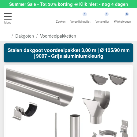
Summer Sale - Tot 30% korting ☀️ Klik hier! - nog 4 dagen
0
0
0
Zoeken
Vergelijkingslijst
Verlanglijst
Winkelwagen
Menu
Dakgoten
Voordeelpakketten
Stalen dakgoot voordeelpakket 3,00 m | Ø 125/90 mm
| 9007 - Grijs aluminiumkleurig