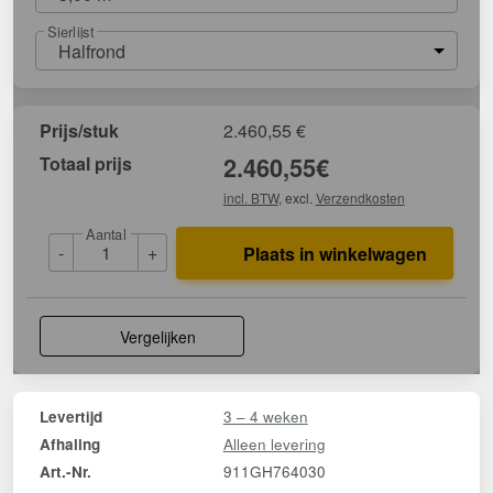
Sierlijst
Halfrond
Prijs/stuk
2.460,55
€
Totaal prijs
2.460,55
€
incl. BTW
, excl.
Verzendkosten
Aantal
-
+
Plaats in winkelwagen
Vergelijken
3 – 4 weken
Levertijd
Alleen levering
Afhaling
911GH764030
Art.-Nr.