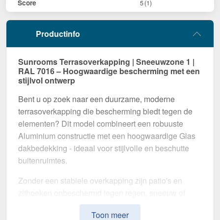
Score
5
(1)
Productinfo
Sunrooms Terrasoverkapping | Sneeuwzone 1 |
RAL 7016 – Hoogwaardige bescherming met een
stijlvol ontwerp
Bent u op zoek naar een duurzame, moderne
terrasoverkapping die bescherming biedt tegen de
elementen? Dit model combineert een robuuste
Aluminium constructie met een hoogwaardige Glas
dakbedekking - ideaal voor stijlvolle en beschutte
buitenruimtes.
Zonder een stabiele overkapping zijn patio's en
zithoeken onbeschermd tegen regen, sneeuw of
intens zonlicht. Deze terrasoverkapping is speciaal
Toon meer
ontwikkeld om een
duurzame en visueel