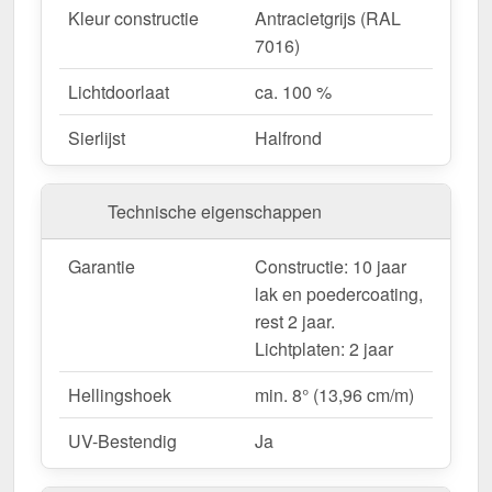
Garantie
– 10 jaar voor kwaliteit en veiligheid op
Kleur constructie
Antracietgrijs (RAL
lange termijn.
7016)
Lichtdoorlaat
ca. 100 %
Ideaal voor de volgende toepassingen:
Terrassen & zithoeken
– Bescherming tegen
Sierlijst
Halfrond
zon en regen voor gezellige buitenruimtes.
Gastronomie & Hotels
– Hoogwaardige
Technische eigenschappen
dakbedekking voor buiten & klantencomfort.
Carports & parkeerplaatsen
– Betrouwbare
Garantie
Constructie: 10 jaar
bescherming voor voertuigen & fietsen.
lak en poedercoating,
Tuinhuisjes & pergola's
– Pavillons und
rest 2 jaar.
Pergolen.
Lichtplaten: 2 jaar
Nieuwe gebouwen & renovaties
– Flexibele
oplossing voor nieuwe en bestaande gebouwen.
Hellingshoek
min. 8° (13,96 cm/m)
UV-Bestendig
Ja
Productie op maat & efficiënte montage
De terrasoverkapping is verkrijgbaar in