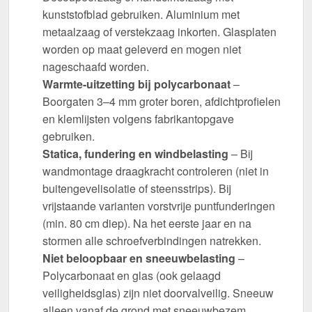
kunststofblad gebruiken. Aluminium met
metaalzaag of verstekzaag inkorten. Glasplaten
worden op maat geleverd en mogen niet
nageschaafd worden.
Warmte-uitzetting bij polycarbonaat
–
Boorgaten 3–4 mm groter boren, afdichtprofielen
en klemlijsten volgens fabrikantopgave
gebruiken.
Statica, fundering en windbelasting
– Bij
wandmontage draagkracht controleren (niet in
buitengevelisolatie of steensstrips). Bij
vrijstaande varianten vorstvrije puntfunderingen
(min. 80 cm diep). Na het eerste jaar en na
stormen alle schroefverbindingen natrekken.
Niet beloopbaar en sneeuwbelasting
–
Polycarbonaat en glas (ook gelaagd
veiligheidsglas) zijn niet doorvalveilig. Sneeuw
alleen vanaf de grond met sneeuwbezem