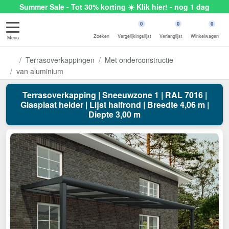
Summer Sale - Tot 30% korting ☀️ Klik hier! - nog 1 dag
0
0
0
Zoeken
Vergelijkingslijst
Verlanglijst
Winkelwagen
Menu
Terrasoverkappingen
Met onderconstructie
van aluminium
Terrasoverkapping | Sneeuwzone 1 | RAL 7016 |
Glasplaat helder | Lijst halfrond | Breedte 4,06 m |
Diepte 3,00 m