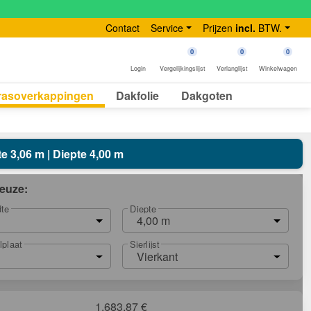
Contact
Service
Prijzen
incl.
BTW.
0
0
0
Login
Vergelijkingslijst
Verlanglijst
Winkelwagen
rasoverkappingen
Dakfolie
Dakgoten
e 3,06 m | Diepte 4,00 m
euze:
dte
Diepte
4,00 m
lplaat
Sierlijst
Vierkant
1.683,87
€