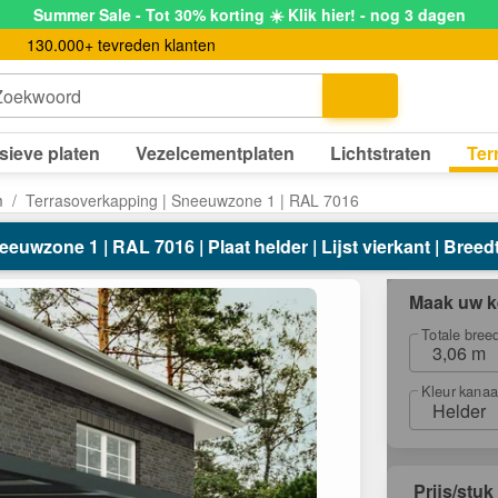
Summer Sale - Tot 30% korting ☀️ Klik hier! - nog 3 dagen
130.000+ tevreden klanten
Zoekwoord
sieve platen
Vezelcementplaten
Lichtstraten
Ter
m
Terrasoverkapping | Sneeuwzone 1 | RAL 7016
euwzone 1 | RAL 7016 | Plaat helder | Lijst vierkant | Breedt
Maak uw k
Totale bree
3,06 m
Kleur kanaa
Helder
Prijs/stuk