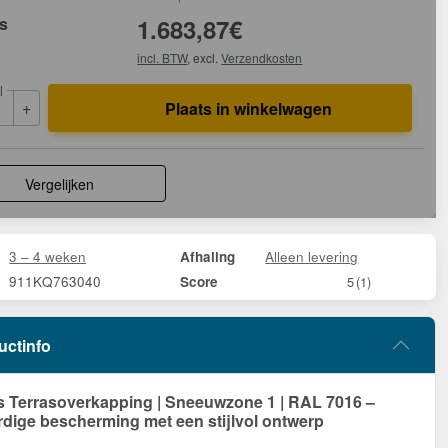
js
1.683,87
€
incl. BTW
, excl.
Verzendkosten
l
+
Plaats in winkelwagen
Vergelijken
3 – 4 weken
Alleen levering
Afhaling
911KQ763040
Score
5
(1)
uctinfo
Terrasoverkapping | Sneeuwzone 1 | RAL 7016 –
ige bescherming met een stijlvol ontwerp