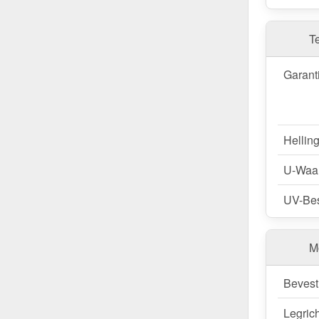
De terraso
sneeuwbe
dieptes aa
T
op maat aa
(0,65 kN/m
Garant
afmeting v
plaatbree
Bestel Te
Hellin
Snelle lev
U-Waa
Vertrouw 
nu en profi
UV-Bes
Wegens maatwer
M
Bevest
Legric