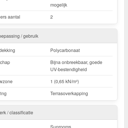
mogelijk
ers aantal
2
oepassing / gebruik
dekking
Polycarbonaat
schap
Bijna onbreekbaar, goede
UV-bestendigheid
wzone
1 (0,65 kN/m²)
ring
Terrasoverkapping
rk / classificatie
Sunrooms