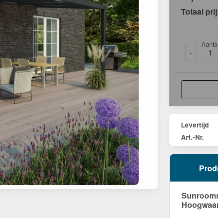
Totaal pri
Aanta
-
Levertijd
Art.-Nr.
Prod
Sunrooms 
Hoogwaard