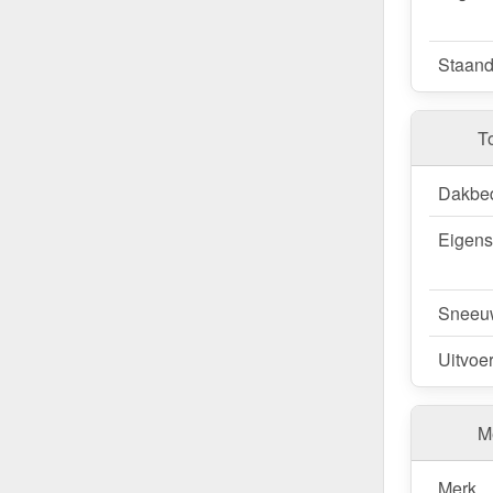
Staand
T
Dakbe
Eigen
Sneeu
Uitvoe
Me
Merk