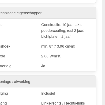
verkapping is verkrijgbaar in
verschillende afmetingen &
lasting
. Wij bieden alleen de hier beschikbare lengtes en
n, omdat dit kits zijn. Wij bieden geen terrasoverkappingen
echnische eigenschappen
n. Deze overkapping is geschikt voor
sneeuwzone 1
²)
. De
totale breedte is 3,06 m
, de
diepte is 4,00 m
(de
ie
Constructie: 10 jaar lak en
an de platen, er komt 17 cm bij voor de dakgoot). De
poedercoating, rest 2 jaar.
dte is 98 cm
, wat een efficiënte montage mogelijk maakt.
Lichtplaten: 2 jaar
rrasoverkapping | Sneeuwzone 1 | RAL 7016 nu -
gshoek
min. 8° (13,96 cm/m)
ering & met 10 jaar garantie!
rde
2,00 W/m²K
op een duurzame & betrouwbare terrasoverkapping - koop
teer!
tendig
Ja
k / customisatie van herroepingsrecht uitgezonderd
ontage / afwerking
iging
Inclusief
hting
Links-rechts / Rechts-links