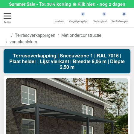
Summer Sale - Tot 30% korting ☀️ Klik hier! - nog 2 dagen
0
0
0
Zoeken
Vergelijkingslijst
Verlanglijst
Winkelwagen
Menu
Terrasoverkappingen
Met onderconstructie
van aluminium
Terrasoverkapping | Sneeuwzone 1 | RAL 7016 |
Plaat helder | Lijst vierkant | Breedte 8,06 m | Diepte
2,50 m