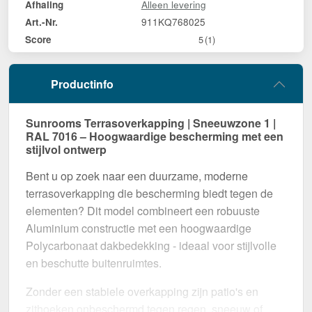
Alleen levering
Afhaling
911KQ768025
Art.-Nr.
Score
5
(1)
Productinfo
Sunrooms Terrasoverkapping | Sneeuwzone 1 |
RAL 7016 – Hoogwaardige bescherming met een
stijlvol ontwerp
Bent u op zoek naar een duurzame, moderne
terrasoverkapping die bescherming biedt tegen de
elementen? Dit model combineert een robuuste
Aluminium constructie met een hoogwaardige
Polycarbonaat dakbedekking - ideaal voor stijlvolle
en beschutte buitenruimtes.
Zonder een stabiele overkapping zijn patio's en
zithoeken onbeschermd tegen regen, sneeuw of