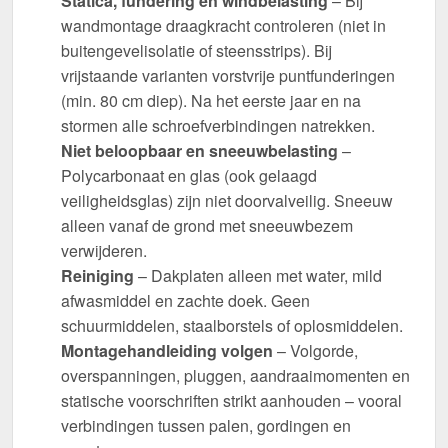
Statica, fundering en windbelasting
– Bij
wandmontage draagkracht controleren (niet in
buitengevelisolatie of steensstrips). Bij
vrijstaande varianten vorstvrije puntfunderingen
(min. 80 cm diep). Na het eerste jaar en na
stormen alle schroefverbindingen natrekken.
Niet beloopbaar en sneeuwbelasting
–
Polycarbonaat en glas (ook gelaagd
veiligheidsglas) zijn niet doorvalveilig. Sneeuw
alleen vanaf de grond met sneeuwbezem
verwijderen.
Reiniging
– Dakplaten alleen met water, mild
afwasmiddel en zachte doek. Geen
schuurmiddelen, staalborstels of oplosmiddelen.
Montagehandleiding volgen
– Volgorde,
overspanningen, pluggen, aandraaimomenten en
statische voorschriften strikt aanhouden – vooral
verbindingen tussen palen, gordingen en