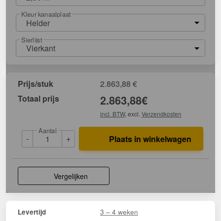
Kleur kanaalplaat
Helder
Sierlijst
Vierkant
Prijs/stuk
2.863,88
€
Totaal prijs
2.863,88
€
incl. BTW
, excl.
Verzendkosten
Aantal
-
+
Plaats in winkelwagen
Vergelijken
3 – 4 weken
Levertijd