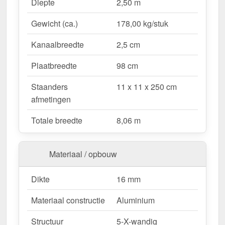
Waarom Terrasoverkapping | Sneeuwzone 1 |
Diepte
2,50 m
RAL 7016?
Gewicht (ca.)
178,00 kg/stuk
Duurzaam & stabiel
– Hoogwaardige Aluminium
constructie voor maximale weersbestendigheid.
Kanaalbreedte
2,5 cm
Effectieve bescherming tegen weersinvloeden
– Bestendige Polycarbonaat dakbedekking
Plaatbreedte
98 cm
beschermt tegen regen & UV-straling.
Staanders
11 x 11 x 250 cm
Robuust voor alle weersomstandigheden
–
afmetingen
Beschikbaar voor sneeuwzone 1 (0,65 kN/m²),
ideaal voor verschillende klimatologische
Totale breedte
8,06 m
omstandigheden.
Optimale lichttransmissie
– Heldere &
vriendelijke sfeer met ongeveer 70 %
Materiaal / opbouw
lichttransmissie.
Geïntegreerde dakgoot
– Waterafvoer via de
Dikte
16 mm
verborgen goot, esthetisch & functioneel.
Materiaal constructie
Aluminium
Ruimtebesparend design
– Met slechts 3
berichten blijft uw terras open & ruimtelijk.
Structuur
5-X-wandig