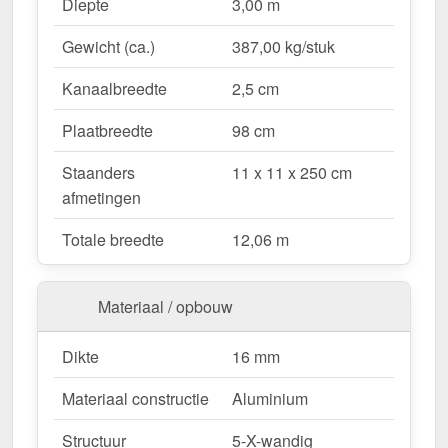
Waarom Terrasoverkapping | Sneeuwzone 1 |
Diepte
3,00 m
RAL 7016?
Gewicht (ca.)
387,00 kg/stuk
Duurzaam & stabiel
– Hoogwaardige Aluminium
constructie voor maximale weersbestendigheid.
Kanaalbreedte
2,5 cm
Effectieve bescherming tegen weersinvloeden
– Bestendige Polycarbonaat dakbedekking
Plaatbreedte
98 cm
beschermt tegen regen & UV-straling.
Staanders
11 x 11 x 250 cm
Robuust voor alle weersomstandigheden
–
afmetingen
Beschikbaar voor sneeuwzone 1 (0,65 kN/m²),
ideaal voor verschillende klimatologische
Totale breedte
12,06 m
omstandigheden.
Optimale lichttransmissie
– Heldere &
vriendelijke sfeer met ongeveer 55 %
Materiaal / opbouw
lichttransmissie.
Geïntegreerde dakgoot
– Waterafvoer via de
Dikte
16 mm
verborgen goot, esthetisch & functioneel.
Materiaal constructie
Aluminium
Ruimtebesparend design
– Met slechts 3
berichten blijft uw terras open & ruimtelijk.
Structuur
5-X-wandig