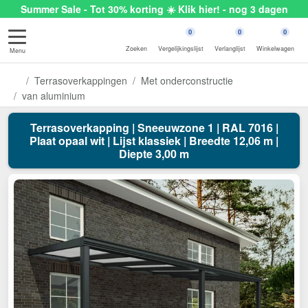
Summer Sale - Tot 30% korting ☀️ Klik hier! - nog 3 dagen
0
0
0
Zoeken
Vergelijkingslijst
Verlanglijst
Winkelwagen
Menu
Terrasoverkappingen
Met onderconstructie
van aluminium
Terrasoverkapping | Sneeuwzone 1 | RAL 7016 |
Plaat opaal wit | Lijst klassiek | Breedte 12,06 m |
Diepte 3,00 m