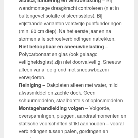
Statica, fundering en windbelasting
– Bij
wandmontage draagkracht controleren (niet in
buitengevelisolatie of steensstrips). Bij
vrijstaande varianten vorstvrije puntfunderingen
(min. 80 cm diep). Na het eerste jaar en na
stormen alle schroefverbindingen natrekken.
Niet beloopbaar en sneeuwbelasting
–
Polycarbonaat en glas (ook gelaagd
veiligheidsglas) zijn niet doorvalveilig. Sneeuw
alleen vanaf de grond met sneeuwbezem
verwijderen.
Reiniging
– Dakplaten alleen met water, mild
afwasmiddel en zachte doek. Geen
schuurmiddelen, staalborstels of oplosmiddelen.
Montagehandleiding volgen
– Volgorde,
overspanningen, pluggen, aandraaimomenten en
statische voorschriften strikt aanhouden – vooral
verbindingen tussen palen, gordingen en