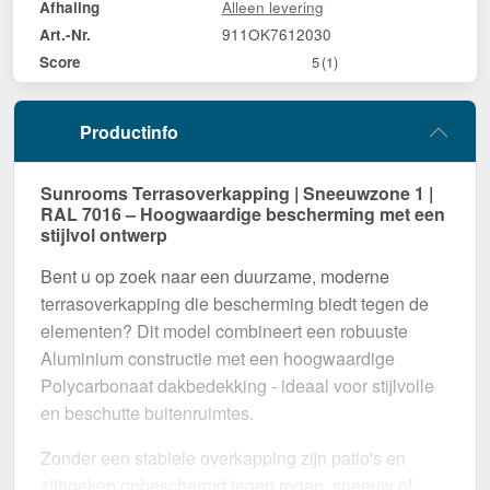
Alleen levering
Afhaling
911OK7612030
Art.-Nr.
Score
5
(1)
Productinfo
Sunrooms Terrasoverkapping | Sneeuwzone 1 |
RAL 7016 – Hoogwaardige bescherming met een
stijlvol ontwerp
Bent u op zoek naar een duurzame, moderne
terrasoverkapping die bescherming biedt tegen de
elementen? Dit model combineert een robuuste
Aluminium constructie met een hoogwaardige
Polycarbonaat dakbedekking - ideaal voor stijlvolle
en beschutte buitenruimtes.
Zonder een stabiele overkapping zijn patio's en
zithoeken onbeschermd tegen regen, sneeuw of