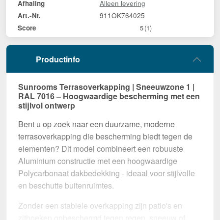
Alleen levering
Afhaling
911OK764025
Art.-Nr.
Score
5
(1)
Productinfo
Sunrooms Terrasoverkapping | Sneeuwzone 1 |
RAL 7016 – Hoogwaardige bescherming met een
stijlvol ontwerp
Bent u op zoek naar een duurzame, moderne
terrasoverkapping die bescherming biedt tegen de
elementen? Dit model combineert een robuuste
Aluminium constructie met een hoogwaardige
Polycarbonaat dakbedekking - ideaal voor stijlvolle
en beschutte buitenruimtes.
Zonder een stabiele overkapping zijn patio's en
zithoeken onbeschermd tegen regen, sneeuw of