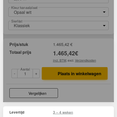
Kleur kanaalplaat
Opaal wit
Sierlijst
Klassiek
Prijs/stuk
1.465,42
€
Totaal prijs
1.465,42
€
incl. BTW
, excl.
Verzendkosten
Aantal
-
+
Plaats in winkelwagen
Vergelijken
3 – 4 weken
Levertijd