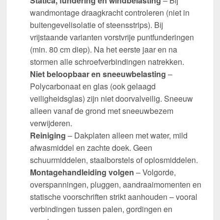
Statica, fundering en windbelasting
– Bij
wandmontage draagkracht controleren (niet in
buitengevelisolatie of steensstrips). Bij
vrijstaande varianten vorstvrije puntfunderingen
(min. 80 cm diep). Na het eerste jaar en na
stormen alle schroefverbindingen natrekken.
Niet beloopbaar en sneeuwbelasting
–
Polycarbonaat en glas (ook gelaagd
veiligheidsglas) zijn niet doorvalveilig. Sneeuw
alleen vanaf de grond met sneeuwbezem
verwijderen.
Reiniging
– Dakplaten alleen met water, mild
afwasmiddel en zachte doek. Geen
schuurmiddelen, staalborstels of oplosmiddelen.
Montagehandleiding volgen
– Volgorde,
overspanningen, pluggen, aandraaimomenten en
statische voorschriften strikt aanhouden – vooral
verbindingen tussen palen, gordingen en