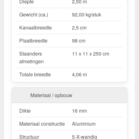
Waarom Terrasoverkapping | Sneeuwzone 1 |
Diepte
2,50 m
RAL 7016?
Gewicht (ca.)
92,00 kg/stuk
Duurzaam & stabiel
– Hoogwaardige Aluminium
constructie voor maximale weersbestendigheid.
Kanaalbreedte
2,5 cm
Effectieve bescherming tegen weersinvloeden
– Bestendige Polycarbonaat dakbedekking
Plaatbreedte
98 cm
beschermt tegen regen & UV-straling.
Staanders
11 x 11 x 250 cm
Robuust voor alle weersomstandigheden
–
afmetingen
Beschikbaar voor sneeuwzone 1 (0,65 kN/m²),
ideaal voor verschillende klimatologische
Totale breedte
4,06 m
omstandigheden.
Optimale lichttransmissie
– Heldere &
vriendelijke sfeer met ongeveer 55 %
Materiaal / opbouw
lichttransmissie.
Geïntegreerde dakgoot
– Waterafvoer via de
Dikte
16 mm
verborgen goot, esthetisch & functioneel.
Materiaal constructie
Aluminium
Ruimtebesparend design
– Met slechts 2
berichten blijft uw terras open & ruimtelijk.
Structuur
5-X-wandig