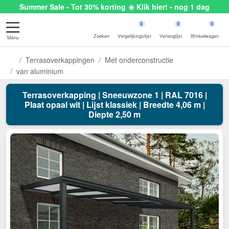
Summer Sale - Tot 30% korting ☀️ Klik hier! - nog 1 dag
0
0
0
Zoeken
Vergelijkingslijst
Verlanglijst
Winkelwagen
Menu
Terrasoverkappingen
Met onderconstructie
van aluminium
Terrasoverkapping | Sneeuwzone 1 | RAL 7016 |
Plaat opaal wit | Lijst klassiek | Breedte 4,06 m |
Diepte 2,50 m