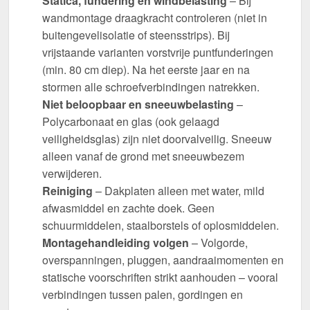
Statica, fundering en windbelasting
– Bij
wandmontage draagkracht controleren (niet in
buitengevelisolatie of steensstrips). Bij
vrijstaande varianten vorstvrije puntfunderingen
(min. 80 cm diep). Na het eerste jaar en na
stormen alle schroefverbindingen natrekken.
Niet beloopbaar en sneeuwbelasting
–
Polycarbonaat en glas (ook gelaagd
veiligheidsglas) zijn niet doorvalveilig. Sneeuw
alleen vanaf de grond met sneeuwbezem
verwijderen.
Reiniging
– Dakplaten alleen met water, mild
afwasmiddel en zachte doek. Geen
schuurmiddelen, staalborstels of oplosmiddelen.
Montagehandleiding volgen
– Volgorde,
overspanningen, pluggen, aandraaimomenten en
statische voorschriften strikt aanhouden – vooral
verbindingen tussen palen, gordingen en