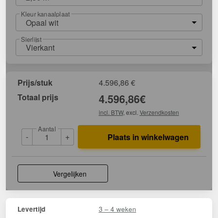
Kleur kanaalplaat
Opaal wit
Sierlijst
Vierkant
Prijs/stuk
4.596,86
€
Totaal prijs
4.596,86
€
incl. BTW
, excl.
Verzendkosten
Aantal
-
+
Plaats in winkelwagen
Vergelijken
3 – 4 weken
Levertijd