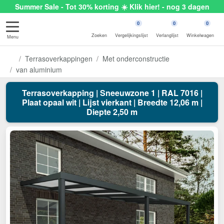
Summer Sale - Tot 30% korting ☀️ Klik hier! - nog 3 dagen
0
0
0
Zoeken
Vergelijkingslijst
Verlanglijst
Winkelwagen
Menu
Terrasoverkappingen
Met onderconstructie
van aluminium
Terrasoverkapping | Sneeuwzone 1 | RAL 7016 |
Plaat opaal wit | Lijst vierkant | Breedte 12,06 m |
Diepte 2,50 m