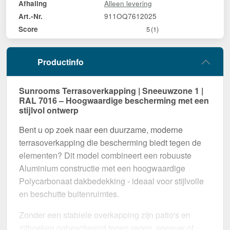
Alleen levering
Afhaling
911OQ7612025
Art.-Nr.
Score
5
(1)
Productinfo
Sunrooms Terrasoverkapping | Sneeuwzone 1 |
RAL 7016 – Hoogwaardige bescherming met een
stijlvol ontwerp
Bent u op zoek naar een duurzame, moderne
terrasoverkapping die bescherming biedt tegen de
elementen? Dit model combineert een robuuste
Aluminium constructie met een hoogwaardige
Polycarbonaat dakbedekking - ideaal voor stijlvolle
en beschutte buitenruimtes.
Zonder een stabiele overkapping zijn patio's en
zithoeken onbeschermd tegen regen, sneeuw of