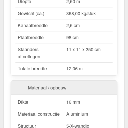
Waarom Terrasoverkapping | Sneeuwzone 1 |
Diepte
2,50 m
RAL 7016?
Gewicht (ca.)
368,00 kg/stuk
Duurzaam & stabiel
– Hoogwaardige Aluminium
constructie voor maximale weersbestendigheid.
Kanaalbreedte
2,5 cm
Effectieve bescherming tegen weersinvloeden
– Bestendige Polycarbonaat dakbedekking
Plaatbreedte
98 cm
beschermt tegen regen & UV-straling.
Staanders
11 x 11 x 250 cm
Robuust voor alle weersomstandigheden
–
afmetingen
Beschikbaar voor sneeuwzone 1 (0,65 kN/m²),
ideaal voor verschillende klimatologische
Totale breedte
12,06 m
omstandigheden.
Optimale lichttransmissie
– Heldere &
vriendelijke sfeer met ongeveer 55 %
Materiaal / opbouw
lichttransmissie.
Geïntegreerde dakgoot
– Waterafvoer via de
Dikte
16 mm
verborgen goot, esthetisch & functioneel.
Materiaal constructie
Aluminium
Ruimtebesparend design
– Met slechts 3
berichten blijft uw terras open & ruimtelijk.
Structuur
5-X-wandig